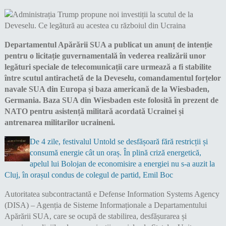
Departamentul Apărării SUA a publicat un anunț de intenție
pentru o licitație guvernamentală în vederea realizării unor
legături speciale de telecomunicații care urmează a fi stabilite
între scutul antirachetă de la Deveselu, comandamentul forțelor
navale SUA din Europa și baza americană de la Wiesbaden,
Germania. Baza SUA din Wiesbaden este folosită în prezent de
NATO pentru asistență militară acordată Ucrainei și
antrenarea militarilor ucraineni.
De 4 zile, festivalul Untold se desfășoară fără restricții și
consumă energie cât un oraș. În plină criză energetică,
apelul lui Bolojan de economisire a energiei nu s-a auzit la
Cluj, în orașul condus de colegul de partid, Emil Boc
Autoritatea subcontractantă e Defense Information Systems Agency
(DISA) – Agenția de Sisteme Informaționale a Departamentului
Apărării SUA, care se ocupă de stabilirea, desfășurarea și