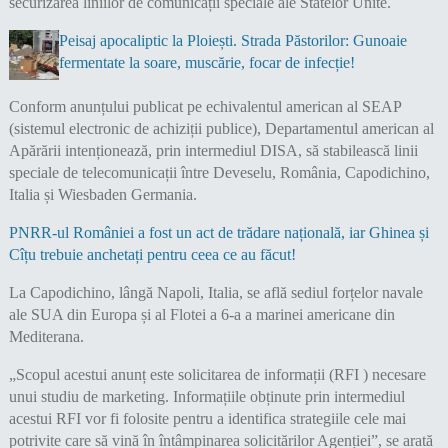
securizarea liniilor de comunicații speciale ale Statelor Unite.
Peisaj apocaliptic la Ploiești. Strada Păstorilor: Gunoaie
fermentate la soare, muscărie, focar de infecție!
Conform anunțului publicat pe echivalentul american al SEAP
(sistemul electronic de achiziții publice), Departamentul american al
Apărării intenționează, prin intermediul DISA, să stabilească linii
speciale de telecomunicații între Deveselu, România, Capodichino,
Italia și Wiesbaden Germania.
PNRR-ul României a fost un act de trădare națională, iar Ghinea și
Cîțu trebuie anchetați pentru ceea ce au făcut!
La Capodichino, lângă Napoli, Italia, se află sediul forțelor navale
ale SUA din Europa și al Flotei a 6-a a marinei americane din
Mediterana.
„Scopul acestui anunț este solicitarea de informații (RFI ) necesare
unui studiu de marketing. Informațiile obținute prin intermediul
acestui RFI vor fi folosite pentru a identifica strategiile cele mai
potrivite care să vină în întâmpinarea solicitărilor Agenției”, se arată