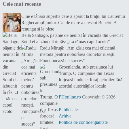
Cele mai recente
Cine e tânăra superbă care a apărut la brațul lui Laurențiu
Reghecampf junior. Cât de mare a crescut Bebeto! A
renunțat și la plete
Bella Santiago, pățanie de neuitat în vacanța din Grecia!
Soțul ei a izbucnit în râs: „I-a rămas capul acolo”
Radu Miruță: „Am găsit cea mai eficientă
metodă pentru doborârea dronelor rusești.
Funcționează cu succes”
Groenlanda, sub presiunea lui
Trump. O companie din Texas
forțează limitele: foraj petrolier fără
acordul autorităților locale
PHonline.ro
Copyright © 2026.
Publicitate
Arhiva
Politica de confidențialitate