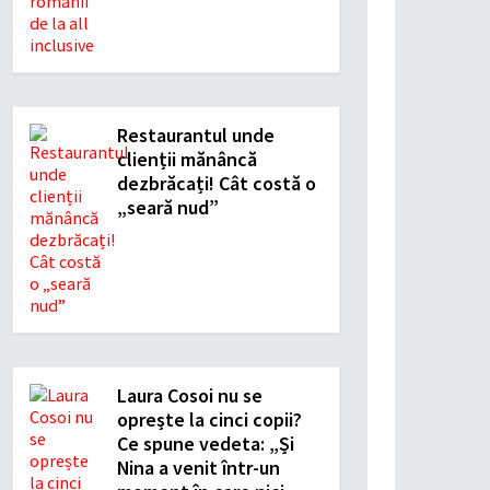
Restaurantul unde
clienții mănâncă
dezbrăcați! Cât costă o
„seară nud”
Laura Cosoi nu se
oprește la cinci copii?
Ce spune vedeta: „Și
Nina a venit într-un