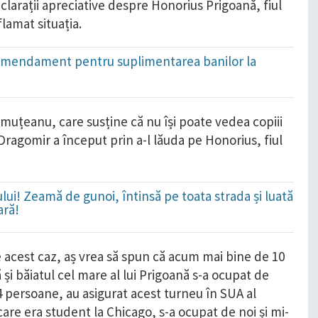
clarații apreciative despre Honorius Prigoană, fiul
flamat situația.
i: Amendament pentru suplimentarea banilor la
muțeanu, care susține că nu își poate vedea copiii
Dragomir a început prin a-l lăuda pe Honorius, fiul
lui! Zeamă de gunoi, întinsă pe toata strada și luată
ară!
acest caz, aș vrea să spun că acum mai bine de 10
și băiatul cel mare al lui Prigoană s-a ocupat de
-4 persoane, au asigurat acest turneu în SUA al
care era student la Chicago, s-a ocupat de noi și mi-