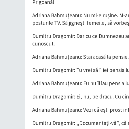
Prigoană!
Adriana Bahmuțeanu: Nu mi-e rușine. M-a
posturile TV. Să jignești femeile, să vorbeș
Dumitru Dragomir: Dar cu ce Dumnezeu am 
cunoscut.
Adriana Bahmuțeanu: Stai acasă la pensie.
Dumitru Dragomir: Tu vrei să îi iei pensia l
Adriana Bahmuțeanu: Eu nu îi iau pensia lu
Dumitru Dragomir: Ei, nu, pe dracu. Cu cin
Adriana Bahmuțeanu: Vezi că ești prost i
Dumitru Dragomir: „Documentați-vă”, că nu