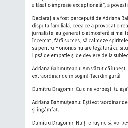
a lăsat o impresie excepțională”, a povesti
Declarația a fost percepută de Adriana Ba
disputa familială, ceea ce a provocat o re
jurnalistei au generat o atmosferă și mai 
încercat, fără succes, să calmeze spiritele
sa pentru Honorius nu are legătură cu situ
lipsă de empatie și de deviere de la subiec
Adriana Bahmuțeanu: Am văzut că iubești 
extraordinar de misogin! Taci din gură!
Dumitru Dragomir: Cu cine vorbești tu așa? 
Adriana Bahmuțeanu: Ești extraordinar de m
și îngâmfat.
Dumitru Dragomir: Nu ți-e rușine să vorbești