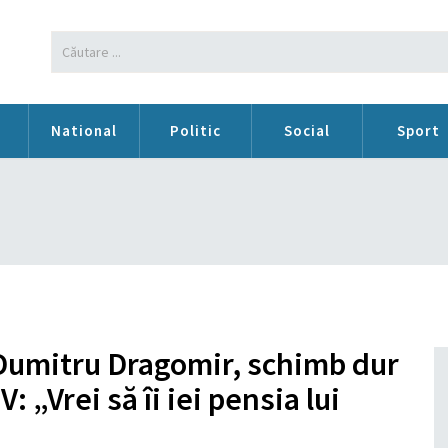
n
National
Politic
Social
Sport
Dumitru Dragomir, schimb dur
V: „Vrei să îi iei pensia lui