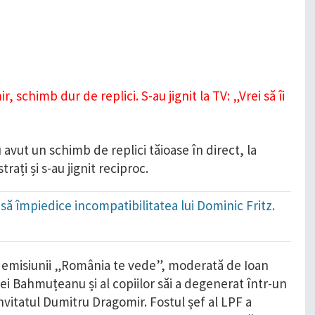
vut un schimb de replici tăioase în direct, la
rați și s-au jignit reciproc.
să împiedice incompatibilitatea lui Dominic Fritz.
 emisiunii „România te vede”, moderată de Ioan
i Bahmuțeanu și al copiilor săi a degenerat într-un
invitatul Dumitru Dragomir. Fostul șef al LPF a