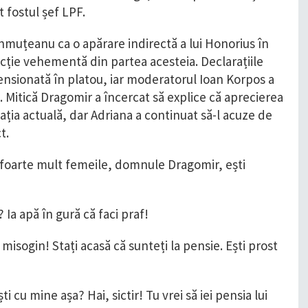
t fostul șef LPF.
hmuțeanu ca o apărare indirectă a lui Honorius în
acție vehementă din partea acesteia. Declarațiile
tensionată în platou, iar moderatorul Ioan Korpos a
. Mitică Dragomir a încercat să explice că aprecierea
ația actuală, dar Adriana a continuat să-l acuze de
t.
foarte mult femeile, domnule Dragomir, ești
Ia apă în gură că faci praf!
isogin! Stați acasă că sunteți la pensie. Ești prost
 cu mine așa? Hai, sictir! Tu vrei să iei pensia lui