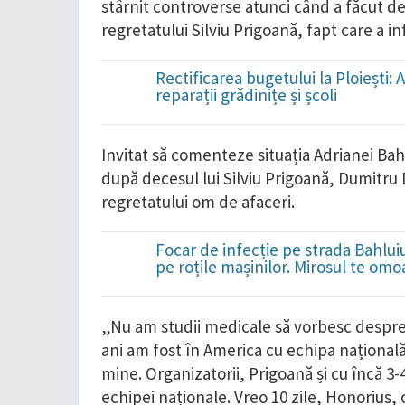
stârnit controverse atunci când a făcut de
regretatului Silviu Prigoană, fapt care a in
Rectificarea bugetului la Ploieșt
reparații grădinițe și școli
Invitat să comenteze situația Adrianei Bah
după decesul lui Silviu Prigoană, Dumitru 
regretatului om de afaceri.
Focar de infecție pe strada Bahluiu
pe roțile mașinilor. Mirosul te omo
„Nu am studii medicale să vorbesc despre 
ani am fost în America cu echipa națională 
mine. Organizatorii, Prigoană și cu încă 3
echipei naționale. Vreo 10 zile, Honorius, 