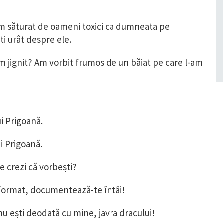
m săturat de oameni toxici ca dumneata pe
ti urât despre ele.
jignit? Am vorbit frumos de un băiat pe care l-am
ui Prigoană.
i Prigoană.
e crezi că vorbești?
nformat, documentează-te întâi!
 ești deodată cu mine, javra dracului!