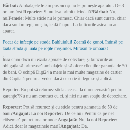
Bărbat:
Ambalajele le-am pus aici și nu le primește aparatul. De 3
ori am fost.
Reporter:
Si nu le-a primit niciodată?
Bărbat:
Nu,
nu.
Femeie:
Multe sticle nu le primesc. Chiar dacă sunt curate, chiar
daca sunt întregi, nu știu, le dă înapoi. La buticurile astea nu au
aparat.
Focar de infecție pe strada Bahluiului! Zeamă de gunoi, întinsă pe
toata strada și luată pe roțile mașinilor. Mirosul te omoară!
Însă chiar dacă nu există aparate de colectare, și buticurile au
obligația să primească ambalajele și să ofere clienților garanția de 50
de bani. O echipă Digi24 a mers la mai multe magazine de cartier
din Capitală pentru a vedea dacă ce scrie în lege se și aplică.
Reporter: Eu pot să returnez sticla aceasta la dumnevoastră pentru
garanție?Nu nu am contract cu ei, și nici nu am spațiu de depozitare.
Reporter:
Pot să returnez și eu sticla pentru garanația de 50 de
bani?
Angajat:
La noi
Reporter:
De ce nu? Pentru că pe net
citisem că pot returna oriunde.
Angajată:
Nu, la noi
Reporter:
Adică doar la magazinele mari?
Angajată:
Da.