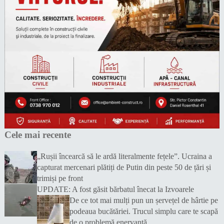
Cele mai recente
„Rușii încearcă să le ardă literalmente fețele”. Ucraina a
capturat mercenari plătiți de Putin din peste 50 de țări și
trimiși pe front
UPDATE: A fost găsit bărbatul înecat la Izvoarele
De ce tot mai mulți pun un șervețel de hârtie pe
podeaua bucătăriei. Trucul simplu care te scapă
de o problemă enervantă