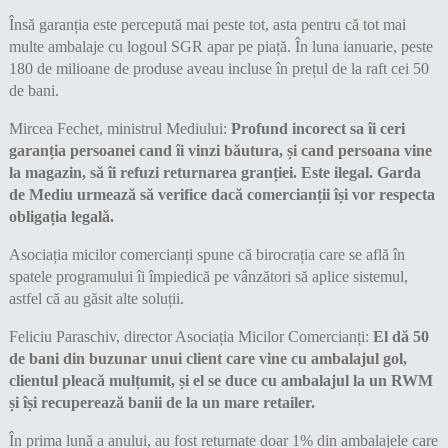
Însă garanția este percepută mai peste tot, asta pentru că tot mai
multe ambalaje cu logoul SGR apar pe piață. În luna ianuarie, peste
180 de milioane de produse aveau incluse în prețul de la raft cei 50
de bani.
Mircea Fechet, ministrul Mediului:
Profund incorect sa îi ceri
garanția persoanei cand îi vinzi băutura, și cand persoana vine
la magazin, să îi refuzi returnarea granției. Este ilegal. Garda
de Mediu urmează să verifice dacă comercianții își vor respecta
obligația legală.
Asociația micilor comercianți spune că birocrația care se află în
spatele programului îi împiedică pe vânzători să aplice sistemul,
astfel că au găsit alte soluții.
Feliciu Paraschiv, director Asociația Micilor Comercianți:
El dă 50
de bani din buzunar unui client care vine cu ambalajul gol,
clientul pleacă mulțumit, și el se duce cu ambalajul la un RWM
și își recuperează banii de la un mare retailer.
În prima lună a anului, au fost returnate doar 1% din ambalajele care