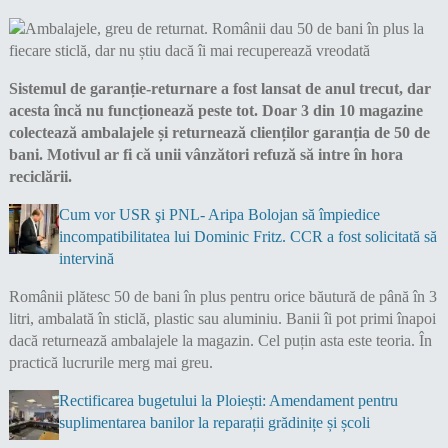
Sistemul de garanție-returnare a fost lansat de anul trecut, dar
acesta încă nu funcționează peste tot. Doar 3 din 10 magazine
colectează ambalajele și returnează clienților garanția de 50 de
bani. Motivul ar fi că unii vânzători refuză să intre în hora
reciclării.
Cum vor USR şi PNL- Aripa Bolojan să împiedice
incompatibilitatea lui Dominic Fritz. CCR a fost solicitată să
intervină
Românii plătesc 50 de bani în plus pentru orice băutură de până în 3
litri, ambalată în sticlă, plastic sau aluminiu. Banii îi pot primi înapoi
dacă returnează ambalajele la magazin. Cel puțin asta este teoria. În
practică lucrurile merg mai greu.
Rectificarea bugetului la Ploiești: Amendament pentru
suplimentarea banilor la reparații grădinițe și școli