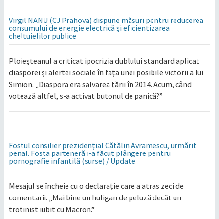
Virgil NANU (CJ Prahova) dispune măsuri pentru reducerea
consumului de energie electrică și eficientizarea
cheltuielilor publice
Ploieșteanul a criticat ipocrizia dublului standard aplicat
diasporei și alertei sociale în fața unei posibile victorii a lui
Simion. „Diaspora era salvarea țării în 2014. Acum, când
votează altfel, s-a activat butonul de panică?”
Fostul consilier prezidențial Cătălin Avramescu, urmărit
penal. Fosta parteneră i-a făcut plângere pentru
pornografie infantilă (surse) / Update
Mesajul se încheie cu o declarație care a atras zeci de
comentarii: „Mai bine un huligan de peluză decât un
trotinist iubit cu Macron.”