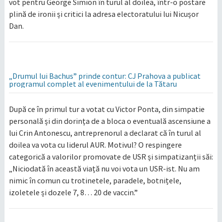
vot pentru George Simion în turul al doilea, într-o postare
plină de ironii și critici la adresa electoratului lui Nicușor
Dan.
„Drumul lui Bachus” prinde contur: CJ Prahova a publicat
programul complet al evenimentului de la Tătaru
După ce în primul tur a votat cu Victor Ponta, din simpatie
personală și din dorința de a bloca o eventuală ascensiune a
lui Crin Antonescu, antreprenorul a declarat că în turul al
doilea va vota cu liderul AUR. Motivul? O respingere
categorică a valorilor promovate de USR și simpatizanții săi:
„Niciodată în această viață nu voi vota un USR-ist. Nu am
nimic în comun cu trotinetele, paradele, botnițele,
izoletele și dozele 7, 8… 20 de vaccin.”