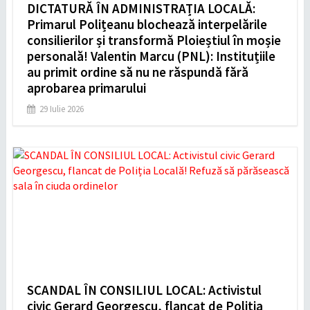
DICTATURĂ ÎN ADMINISTRAȚIA LOCALĂ:
Primarul Polițeanu blochează interpelările
consilierilor și transformă Ploieștiul în moșie
personală! Valentin Marcu (PNL): Instituțiile
au primit ordine să nu ne răspundă fără
aprobarea primarului
29 Iulie 2026
SCANDAL ÎN CONSILIUL LOCAL: Activistul
civic Gerard Georgescu, flancat de Poliția