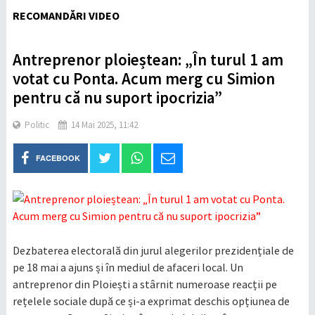
RECOMANDĂRI VIDEO
Antreprenor ploieștean: „În turul 1 am
votat cu Ponta. Acum merg cu Simion
pentru că nu suport ipocrizia”
Politic
14 Mai 2025, 11:42
FACEBOOK
Dezbaterea electorală din jurul alegerilor prezidențiale de
pe 18 mai a ajuns și în mediul de afaceri local. Un
antreprenor din Ploiești a stârnit numeroase reacții pe
rețelele sociale după ce și-a exprimat deschis opțiunea de