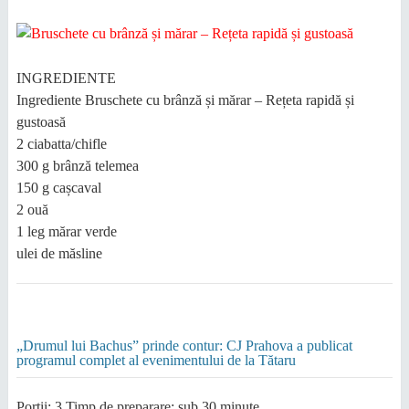
INGREDIENTE
Ingrediente Bruschete cu brânză și mărar – Rețeta rapidă și
gustoasă
2 ciabatta/chifle
300 g brânză telemea
150 g cașcaval
2 ouă
1 leg mărar verde
ulei de măsline
„Drumul lui Bachus” prinde contur: CJ Prahova a publicat
programul complet al evenimentului de la Tătaru
Portii: 3 Timp de preparare: sub 30 minute