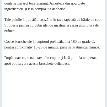
ouăle și mărarul tocat mărunt. Amestecă din nou toate
ingredientele și lasă compoziția deoparte.
Taie painile în jumătăți, așază-le în tava tapetată cu hârtie de copt.
Stropește pâinea cu puțin ulei de măsline și așază umplutura de
brânză.
Coace bruschetele în cuptorul preîncălzit, la 180 de grade C,
pentru aproximativ 15-20 de minute, până se gratinează frumos.
După coacere, scoate tava din cuptor și lasă puțin la temperat,
apoi poți savura aceste bruschete delicioase.