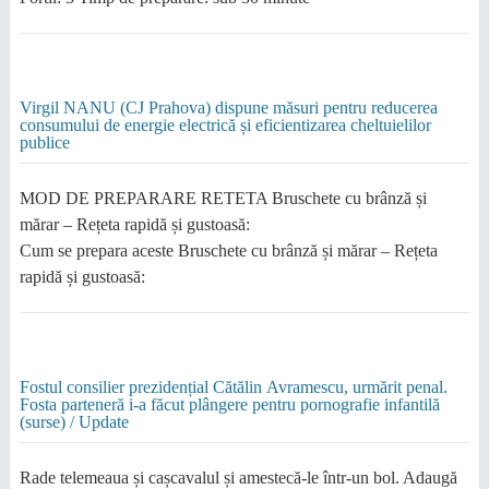
Virgil NANU (CJ Prahova) dispune măsuri pentru reducerea
consumului de energie electrică și eficientizarea cheltuielilor
publice
MOD DE PREPARARE RETETA Bruschete cu brânză și
mărar – Rețeta rapidă și gustoasă:
Cum se prepara aceste Bruschete cu brânză și mărar – Rețeta
rapidă și gustoasă:
Fostul consilier prezidențial Cătălin Avramescu, urmărit penal.
Fosta parteneră i-a făcut plângere pentru pornografie infantilă
(surse) / Update
Rade telemeaua și cașcavalul și amestecă-le într-un bol. Adaugă