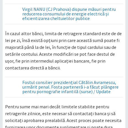
Virgil NANU (CJ Prahova) dispune măsuri pentru
reducerea consumului de energie electrică și
eficientizarea cheltuielilor publice
În cazul altor bănci, limita de retragere standard este de de
lei pe zi, însă există opțiuni prin care această sumă poate fi
majorată până la de lei, în funcție de tipul cardului sau de
setările contului. Aceste modificări se pot face destul de
ușor, fie prin intermediul aplicației bancare, fie prin
contactarea directă a băncii.
Fostul consilier prezidențial Cătălin Avramescu,
urmărit penal. Fosta parteneră i-a făcut plângere
pentru pornografie infantilă (surse) / Update
Pentru sume mai mari decât limitele stabilite pentru
retragerile zilnice, este necesar să contactați banca și să
solicitați aprobarea prealabilă. Acest proces poate necesita
furnizarea unor documente suplimentare și poate dura