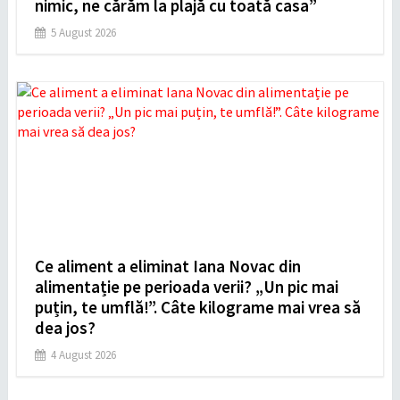
nimic, ne cărăm la plajă cu toată casa”
5 August 2026
Ce aliment a eliminat Iana Novac din
alimentație pe perioada verii? „Un pic mai
puțin, te umflă!”. Câte kilograme mai vrea să
dea jos?
4 August 2026