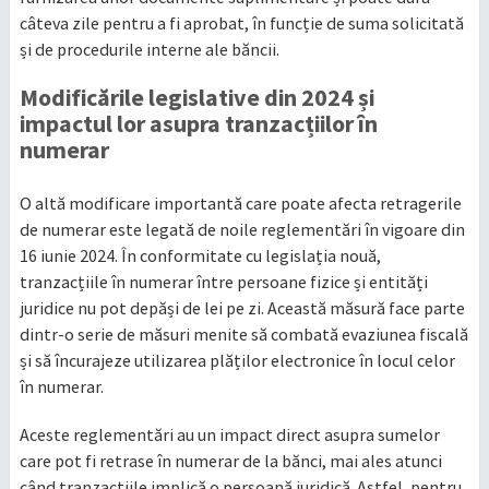
câteva zile pentru a fi aprobat, în funcție de suma solicitată
și de procedurile interne ale băncii.
Modificările legislative din 2024 și
impactul lor asupra tranzacțiilor în
numerar
O altă modificare importantă care poate afecta retragerile
de numerar este legată de noile reglementări în vigoare din
16 iunie 2024. În conformitate cu legislația nouă,
tranzacțiile în numerar între persoane fizice și entități
juridice nu pot depăși de lei pe zi. Această măsură face parte
dintr-o serie de măsuri menite să combată evaziunea fiscală
și să încurajeze utilizarea plăților electronice în locul celor
în numerar.
Aceste reglementări au un impact direct asupra sumelor
care pot fi retrase în numerar de la bănci, mai ales atunci
când tranzacțiile implică o persoană juridică. Astfel, pentru