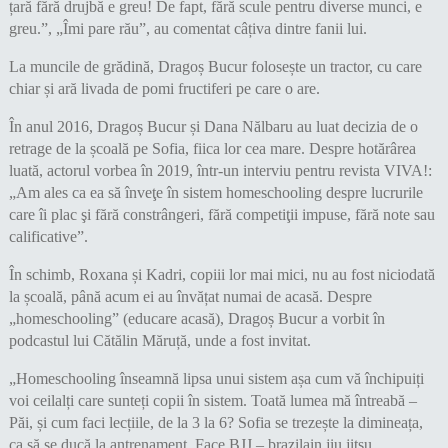
țară fără drujbă e greu! De fapt, fără scule pentru diverse munci, e
greu.”, „Îmi pare rău”, au comentat câțiva dintre fanii lui.
La muncile de grădină, Dragoș Bucur folosește un tractor, cu care
chiar și ară livada de pomi fructiferi pe care o are.
În anul 2016, Dragoș Bucur și Dana Nălbaru au luat decizia de o
retrage de la școală pe Sofia, fiica lor cea mare. Despre hotărârea
luată, actorul vorbea în 2019, într-un interviu pentru revista VIVA!:
„Am ales ca ea să înveţe în sistem homeschooling despre lucrurile
care îi plac şi fără constrângeri, fără competiţii impuse, fără note sau
calificative”.
În schimb, Roxana și Kadri, copiii lor mai mici, nu au fost niciodată
la școală, până acum ei au învățat numai de acasă. Despre
„homeschooling” (educare acasă), Dragoș Bucur a vorbit în
podcastul lui Cătălin Măruță, unde a fost invitat.
„Homeschooling înseamnă lipsa unui sistem așa cum vă închipuiți
voi ceilalți care sunteți copii în sistem. Toată lumea mă întreabă –
Păi, și cum faci lecțiile, de la 3 la 6? Sofia se trezește la dimineața,
ca să se ducă la antrenament. Face BJJ – brazilain jiu jitsu.