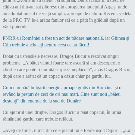
jurat la „Românii au talent”, și soția sa, Dana Nălbaru, trăiesc de
câțiva ani într-un sat pitoresc din apropierea județului Argeș, unde
au adoptat un stil de viață simplu, aproape de natură. Recent, vedeta
de la PRO TV le-a arătat fanilor săi ce a pățit în grădină după un
vânt puternic.
PNRR-ul României a fost un act de trădare națională, iar Ghinea și
Cîțu trebuie anchetați pentru ceea ce au făcut!
Dotat cu ustensilele necesare, Dragoș Bucur a rezolvat singur
problema. „A bătut vântul foarte tare aseară și am descoperit o
chestie care poate fi numită surpriză neplăcută”, a zis Dragoș Bucur,
după care a arătat că un copac a căzut chiar pe gardul lui.
Cum cumpără bulgarii energie aproape gratis din România și o
revând la prețuri de zeci de ori mai mari. Cine sunt noii „băieți
deștepți” din energie de la sud de Dunăre
Cu ajutorul unei drujbe, Dragoș Bucur a tăiat copacul, în urmă
rămânând gardul care trebuie refăcut.
„Aveți de furcă, nimic din ce e plăcut nu e foarte ușor!! Spor ”, „La