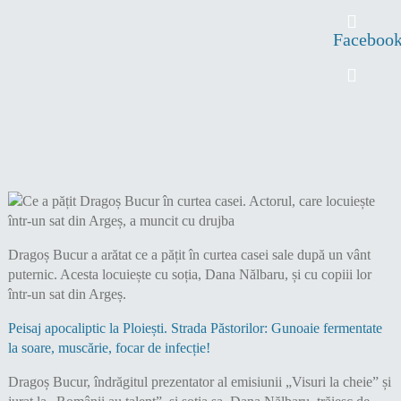
Faceboo
Dragoș Bucur a arătat ce a pățit în curtea casei sale după un vânt
puternic. Acesta locuiește cu soția, Dana Nălbaru, și cu copiii lor
într-un sat din Argeș.
Peisaj apocaliptic la Ploiești. Strada Păstorilor: Gunoaie fermentate
la soare, muscărie, focar de infecție!
Dragoș Bucur, îndrăgitul prezentator al emisiunii „Visuri la cheie” și