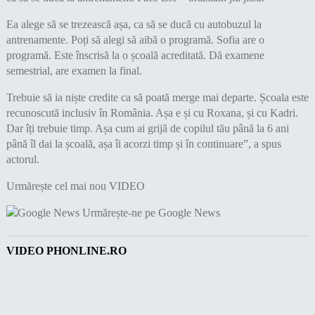
Ea alege să se trezească așa, ca să se ducă cu autobuzul la
antrenamente. Poți să alegi să aibă o programă. Sofia are o
programă. Este înscrisă la o școală acreditată. Dă examene
semestrial, are examen la final.
Trebuie să ia niște credite ca să poată merge mai departe. Școala este
recunoscută inclusiv în România. Așa e și cu Roxana, și cu Kadri.
Dar îți trebuie timp. Așa cum ai grijă de copilul tău până la 6 ani
până îl dai la școală, așa îi acorzi timp și în continuare”, a spus
actorul.
Urmărește cel mai nou VIDEO
Urmărește-ne pe Google News
VIDEO PHONLINE.RO