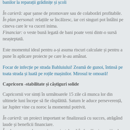
banilor la reparații grădinițe și școli
În carieră:
apar șanse de promovare sau de colaborări profitabile.
În plan personal:
relațiile se încălzesc, iar cei singuri pot întâlni pe
cineva care le va cuceri inima.
Financiar:
o veste bună legată de bani poate veni dintr-o sursă
neașteptată.
Este momentul ideal pentru a-și asuma riscuri calculate și pentru a
pune în aplicare proiecte pe care le-au amânat.
Focar de infecție pe strada Bahluiului! Zeamă de gunoi, întinsă pe
toata strada și luată pe roțile mașinilor. Mirosul te omoară!
Capricorn -stabilitate și câștiguri solide
Capricornii vor simți în următoarele 15 zile că munca lor din
ultimele luni începe să fie răsplătită. Saturn le aduce perseverență,
iar Jupiter vine cu noroc la momentul potrivit.
În carieră:
un proiect important se finalizează cu succes, atrăgând
laude și beneficii financiare.