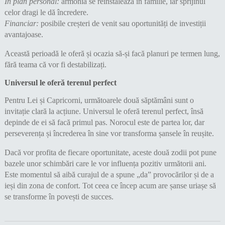
În plan personal:
armonia se reinstalează în familie, iar sprijinul
celor dragi le dă încredere.
Financiar:
posibile creșteri de venit sau oportunități de investiții
avantajoase.
Această perioadă le oferă și ocazia să-și facă planuri pe termen lung,
fără teama că vor fi destabilizați.
Universul le oferă terenul perfect
Pentru Lei și Capricorni, următoarele două săptămâni sunt o
invitație clară la acțiune. Universul le oferă terenul perfect, însă
depinde de ei să facă primul pas. Norocul este de partea lor, dar
perseverența și încrederea în sine vor transforma șansele în reușite.
Dacă vor profita de fiecare oportunitate, aceste două zodii pot pune
bazele unor schimbări care le vor influența pozitiv următorii ani.
Este momentul să aibă curajul de a spune „da” provocărilor și de a
ieși din zona de confort. Tot ceea ce încep acum are șanse uriașe să
se transforme în povești de succes.