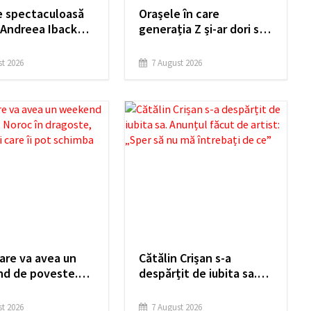
e spectaculoasă
Orașele în care
 Andreea Ibacka
generația Z și-ar dori să
LD. Ținuta care
trăiască: ce facilități au
 în valoare silueta
și de ce sunt preferate
t 2026
7 August 2026
de tineri
are va avea un
Cătălin Crișan s-a
d de poveste.
despărțit de iubita sa.
n dragoste, bani
Anunțul făcut de artist:
 care îi pot
„Sper să nu mă întrebați
t 2026
7 August 2026