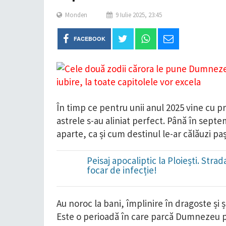
Monden
9 Iulie 2025, 23:45
FACEBOOK
În timp ce pentru unii anul 2025 vine cu pro
astrele s-au aliniat perfect. Până în sept
aparte, ca și cum destinul le-ar călăuzi paș
Peisaj apocaliptic la Ploiești. Str
focar de infecție!
Au noroc la bani, împlinire în dragoste și
Este o perioadă în care parcă Dumnezeu 