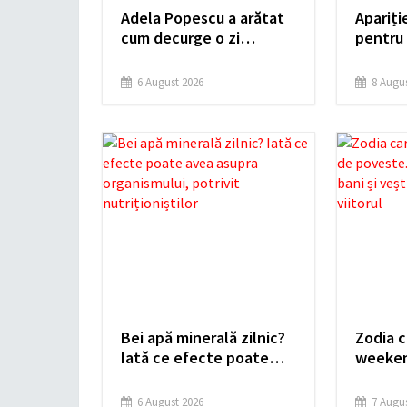
Adela Popescu a arătat
Apariți
cum decurge o zi
pentru
perfectă la Șușani:
la UNTO
„Radu mă așteaptă”
i-a pus
6 August 2026
8 Augus
Bei apă minerală zilnic?
Zodia c
Iată ce efecte poate
weeken
avea asupra
Noroc î
organismului, potrivit
și vești
6 August 2026
7 Augus