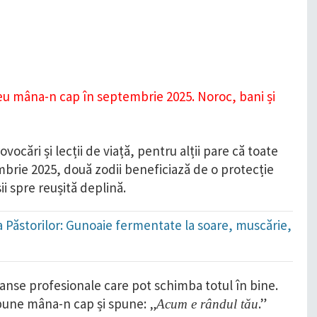
vocări și lecții de viață, pentru alții pare că toate
embrie 2025, două zodii beneficiază de o protecție
ii spre reușită deplină.
ada Păstorilor: Gunoaie fermentate la soare, muscărie,
 șanse profesionale care pot schimba totul în bine.
pune mâna-n cap și spune: „
.”
Acum e rândul tău