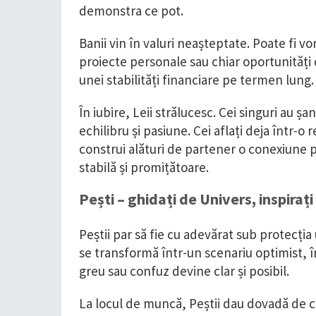
demonstra ce pot.
Banii vin în valuri neașteptate. Poate fi v
proiecte personale sau chiar oportunități de
unei stabilități financiare pe termen lung.
În iubire, Leii strălucesc. Cei singuri au 
echilibru și pasiune. Cei aflați deja într-o r
construi alături de partener o conexiune 
stabilă și promițătoare.
Pești – ghidați de Univers, inspirați ș
Peștii par să fie cu adevărat sub protecția
se transformă într-un scenariu optimist, în 
greu sau confuz devine clar și posibil.
La locul de muncă, Peștii dau dovadă de cr