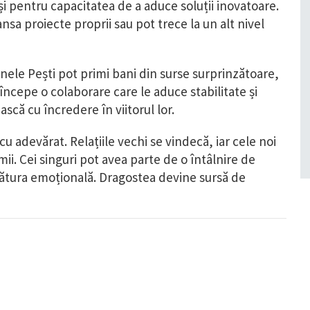
 și pentru capacitatea de a aduce soluții inovatoare.
lansa proiecte proprii sau pot trece la un alt nivel
Unele Pești pot primi bani din surse surprinzătoare,
începe o colaborare care le aduce stabilitate și
scă cu încredere în viitorul lor.
cu adevărat. Relațiile vechi se vindecă, iar cele noi
ii. Cei singuri pot avea parte de o întâlnire de
 legătura emoțională. Dragostea devine sursă de