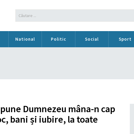
n
National
Politic
Social
Sport
le pune Dumnezeu mâna-n cap
, bani și iubire, la toate