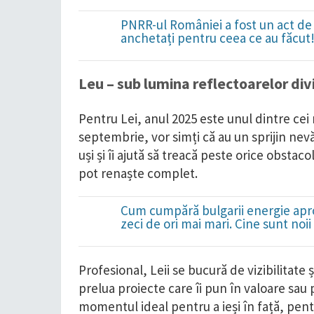
PNRR-ul României a fost un act de 
anchetați pentru ceea ce au făcut
Leu – sub lumina reflectoarelor div
Pentru Lei, anul 2025 este unul dintre cei
septembrie, vor simți că au un sprijin nev
uși și îi ajută să treacă peste orice obstac
pot renaște complet.
Cum cumpără bulgarii energie apro
zeci de ori mai mari. Cine sunt noi
Profesional, Leii se bucură de vizibilitate
prelua proiecte care îi pun în valoare sau 
momentul ideal pentru a ieși în față, pent