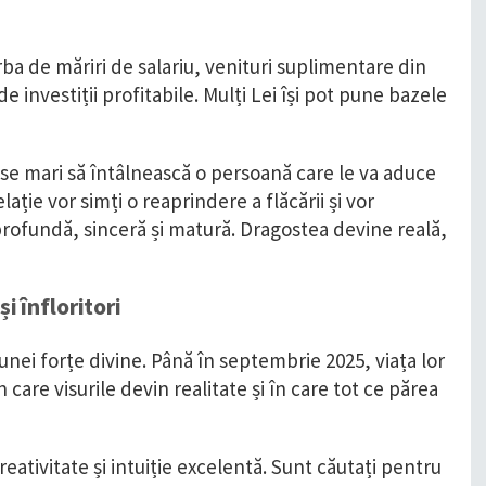
orba de măriri de salariu, venituri suplimentare din
 investiții profitabile. Mulți Lei își pot pune bazele
șanse mari să întâlnească o persoană care le va aduce
elație vor simți o reaprindere a flăcării și vor
profundă, sinceră și matură. Dragostea devine reală,
i înfloritori
 unei forțe divine. Până în septembrie 2025, viața lor
care visurile devin realitate și în care tot ce părea
eativitate și intuiție excelentă. Sunt căutați pentru