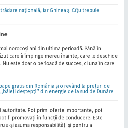
trădare națională, iar Ghinea și Cîțu trebuie
!
ine
 mai norocoși ani din ultima perioadă. Până în
ăzut care îi împinge mereu înainte, care le deschide
ol. Nu este doar o perioadă de succes, ci una în care
ape gratis din România și o revând la prețuri de
i „băieți deștepți” din energie de la sud de Dunăre
 și autoritate. Pot primi oferte importante, pot
pot fi promovați în funcții de conducere. Este
ru a-și asuma responsabilități și pentru a