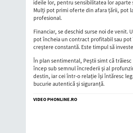
ideile lor, pentru sensibilitatea lor aparte
Mulți pot primi oferte din afara țării, pot 
profesional.
Financiar, se deschid surse noi de venit. 
pot încheia un contract profitabil sau pot 
creștere constantă. Este timpul să investea
În plan sentimental, Peștii simt că trăiesc 
încep sub semnul încrederii și al profunzim
destin, iar cei într-o relație își întăresc
bucurie autentică și siguranță.
VIDEO PHONLINE.RO