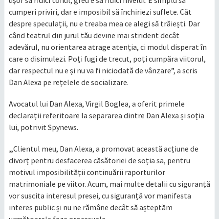
cumperi priviri, dar e imposibil să închiriezi suflete. Cât
despre speculații, nu e treaba mea ce alegi să trăiești. Dar
când teatrul din jurul tău devine mai strident decât
adevărul, nu orientarea atrage atenţia, ci modul disperat în
care o disimulezi. Poți fugi de trecut, poți cumpăra viitorul,
dar respectul nu e și nu va fi niciodată de vânzare”, a scris
Dan Alexa pe rețelele de socializare.
Avocatul lui Dan Alexa, Virgil Boglea, a oferit primele
declarații referitoare la separarea dintre Dan Alexa și soția
lui, potrivit Spynews.
„
Clientul meu, Dan Alexa, a promovat această acțiune de
divorț pentru desfacerea căsătoriei de soția sa, pentru
motivul imposibilității continuării raporturilor
matrimoniale pe viitor. Acum, mai multe detalii cu siguranță
vor suscita interesul presei, cu siguranță vor manifesta
interes public și nu ne rămâne decât să așteptăm
următoarele faze procesuale.