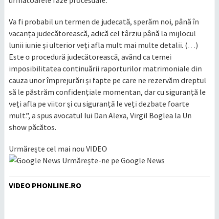
Va fi probabil un termen de judecată, sperăm noi, până în
vacanța judecătorească, adică cel târziu până la mijlocul
lunii iunie și ulterior veți afla mult mai multe detalii. (…)
Este o procedură judecătorească, având ca temei
imposibilitatea continuării raporturilor matrimoniale din
cauza unor împrejurări și fapte pe care ne rezervăm dreptul
să le păstrăm confidențiale momentan, dar cu siguranță le
veți afla pe viitor și cu siguranță le veți dezbate foarte
mult.”, a spus avocatul lui Dan Alexa, Virgil Boglea la Un
show păcătos.
Urmărește cel mai nou VIDEO
Urmărește-ne pe Google News
VIDEO PHONLINE.RO