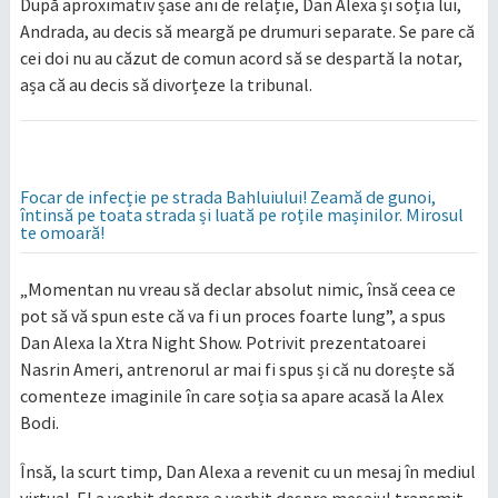
După aproximativ șase ani de relație, Dan Alexa și soția lui,
Andrada, au decis să meargă pe drumuri separate. Se pare că
cei doi nu au căzut de comun acord să se despartă la notar,
așa că au decis să divorțeze la tribunal.
Focar de infecție pe strada Bahluiului! Zeamă de gunoi,
întinsă pe toata strada și luată pe roțile mașinilor. Mirosul
te omoară!
„Momentan nu vreau să declar absolut nimic, însă ceea ce
pot să vă spun este că va fi un proces foarte lung”, a spus
Dan Alexa la Xtra Night Show. Potrivit prezentatoarei
Nasrin Ameri, antrenorul ar mai fi spus și că nu dorește să
comenteze imaginile în care soția sa apare acasă la Alex
Bodi.
Însă, la scurt timp, Dan Alexa a revenit cu un mesaj în mediul
virtual. El a vorbit despre a vorbit despre mesajul transmit