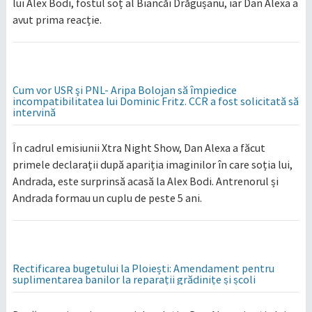
lui Alex Bodi, fostul soț al Biancăi Drăgușanu, iar Dan Alexa a
avut prima reacție.
Cum vor USR şi PNL- Aripa Bolojan să împiedice
incompatibilitatea lui Dominic Fritz. CCR a fost solicitată să
intervină
În cadrul emisiunii Xtra Night Show, Dan Alexa a făcut
primele declarații după apariția imaginilor în care soția lui,
Andrada, este surprinsă acasă la Alex Bodi. Antrenorul și
Andrada formau un cuplu de peste 5 ani.
Rectificarea bugetului la Ploiești: Amendament pentru
suplimentarea banilor la reparații grădinițe și școli