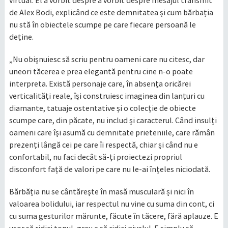
de Alex Bodi, explicând ce este demnitatea și cum bărbația
nu stă în obiectele scumpe pe care fiecare persoană le
deține.
„Nu obişnuiesc să scriu pentru oameni care nu citesc, dar
uneori tăcerea e prea elegantă pentru cine n-o poate
interpreta. Există personaje care, în absenţa oricărei
verticalități reale, îşi construiesc imaginea din lanțuri cu
diamante, tatuaje ostentative și o colecție de obiecte
scumpe care, din păcate, nu includ și caracterul. Când insulți
oameni care îşi asumă cu demnitate prieteniile, care rămân
prezenți lângă cei pe care îi respectă, chiar şi când nu e
confortabil, nu faci decât să-ți proiectezi propriul
disconfort față de valori pe care nu le-ai înțeles niciodată.
Bărbăția nu se cântăreşte în masă musculară și nici în
valoarea bolidului, iar respectul nu vine cu suma din cont, ci
cu suma gesturilor mărunte, făcute în tăcere, fără aplauze. E
uşor să ridici tonul, greu e să ridici nivelul. E simplu să