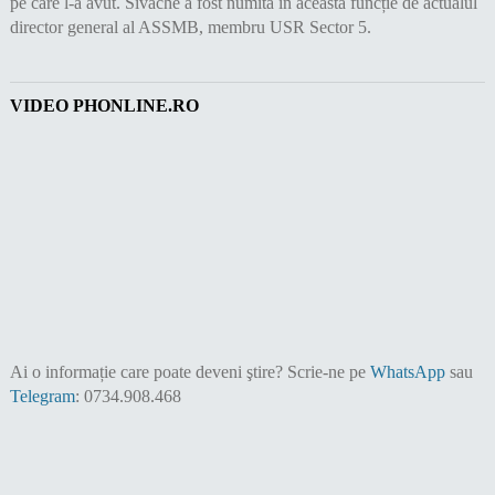
pe care l-a avut. Sivache a fost numită în această funcție de actualul
director general al ASSMB, membru USR Sector 5.
VIDEO PHONLINE.RO
Ai o informație care poate deveni ştire?
Scrie-ne pe
WhatsApp
sau
Telegram
: 0734.908.468