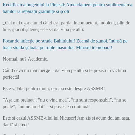
Rectificarea bugetului la Ploiești: Amendament pentru suplimentarea
banilor la reparații grădinițe și școli
,,Cel mai ușor atunci când ești parțial incompetent, indolent, plin de
tine, ipocrit și leneș este să dai vina pe alții.
Focar de infecție pe strada Bahluiului! Zeamă de gunoi, întinsă pe
toata strada și luată pe roțile mașinilor. Mirosul te omoară!
Normal, nu? Academic.
Când ceva nu mai merge – dai vina pe alții și te pozezi în victima
perfectă!
Este valabil pentru mulți, dar azi este despre ASSMB!
”Așa am preluat”, ”nu e vina mea”, ”nu sunt responsabil”, ”nu se
poate”, ”nu ne-au dat” – și povestea continuă!
Este și cazul ASSMB-ului lui Nicușor! Am zis și acum doi ani asta,
dar fără efect!