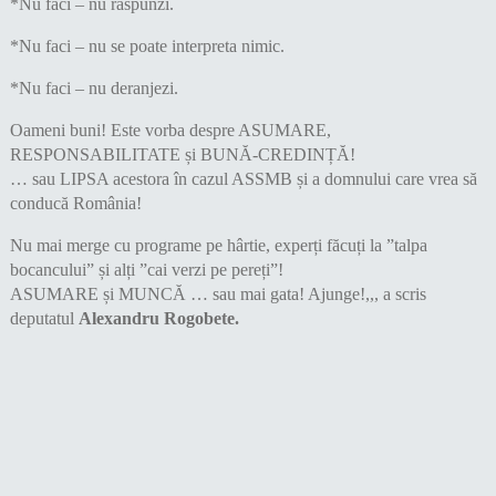
*Nu faci – nu răspunzi.
*Nu faci – nu se poate interpreta nimic.
*Nu faci – nu deranjezi.
Oameni buni! Este vorba despre ASUMARE,
RESPONSABILITATE și BUNĂ-CREDINȚĂ!
… sau LIPSA acestora în cazul ASSMB și a domnului care vrea să
conducă România!
Nu mai merge cu programe pe hârtie, experți făcuți la ”talpa
bocancului” și alți ”cai verzi pe pereți”!
ASUMARE și MUNCĂ … sau mai gata! Ajunge!,,, a scris
deputatul
Alexandru Rogobete.