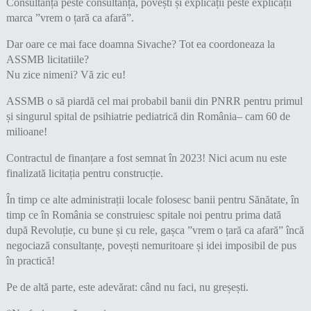
Consultanță peste consultanță, povești și explicații peste explicații
marca ”vrem o țară ca afară”.
Dar oare ce mai face doamna Sivache? Tot ea coordoneaza la
ASSMB licitatiile?
Nu zice nimeni? Vă zic eu!
ASSMB o să piardă cel mai probabil banii din PNRR pentru primul
și singurul spital de psihiatrie pediatrică din România– cam 60 de
milioane!
Contractul de finanțare a fost semnat în 2023! Nici acum nu este
finalizată licitația pentru construcție.
În timp ce alte administrații locale folosesc banii pentru Sănătate, în
timp ce în România se construiesc spitale noi pentru prima dată
după Revoluție, cu bune și cu rele, gașca ”vrem o țară ca afară” încă
negociază consultanțe, povești nemuritoare și idei imposibil de pus
în practică!
Pe de altă parte, este adevărat: când nu faci, nu greșești.