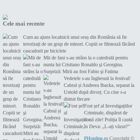
Cele mai recente
Cum au ajuns localnicii unui oraș din România să fie
terorizați de un grup de minori. Copiii se filmează făcând
cascadorii pe biciclete
Mii de fani s-au strâns la o catedrală pentru
nunta lui Cristiano Ronaldo şi Georgina.
Surpriză: Mirii au fost Fabio şi Fatima
Vedetele s-au înghesuit la festival!
Cabral și Andreea Ibacka, separat la
Untold după divorț. Cu cine s-a
distrat fiecare
Fost șef al Investigațiilor
Criminale, dispărut de
două zile! Poliția îl caută
în Deva: „L-ați văzut?”
PHonline.ro
Copyright ©