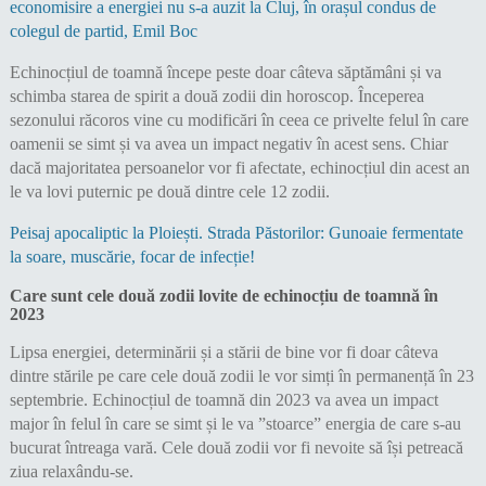
economisire a energiei nu s-a auzit la Cluj, în orașul condus de
colegul de partid, Emil Boc
Echinocțiul de toamnă începe peste doar câteva săptămâni și va
schimba starea de spirit a două zodii din horoscop. Începerea
sezonului răcoros vine cu modificări în ceea ce privelte felul în care
oamenii se simt și va avea un impact negativ în acest sens. Chiar
dacă majoritatea persoanelor vor fi afectate, echinocțiul din acest an
le va lovi puternic pe două dintre cele 12 zodii.
Peisaj apocaliptic la Ploiești. Strada Păstorilor: Gunoaie fermentate
la soare, muscărie, focar de infecție!
Care sunt cele două zodii lovite de echinocțiu de toamnă în
2023
Lipsa energiei, determinării și a stării de bine vor fi doar câteva
dintre stările pe care cele două zodii le vor simți în permanență în 23
septembrie. Echinocțiul de toamnă din 2023 va avea un impact
major în felul în care se simt și le va ”stoarce” energia de care s-au
bucurat întreaga vară. Cele două zodii vor fi nevoite să își petreacă
ziua relaxându-se.