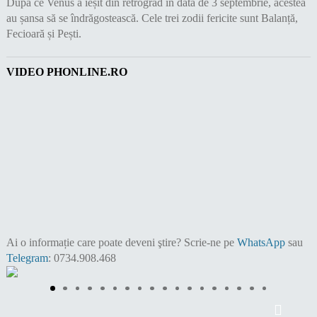
După ce Venus a ieșit din retrograd în data de 3 septembrie, acestea
au șansa să se îndrăgostească. Cele trei zodii fericite sunt Balanță,
Fecioară și Pești.
VIDEO PHONLINE.RO
Ai o informație care poate deveni ştire?
Scrie-ne pe
WhatsApp
sau
Telegram
: 0734.908.468