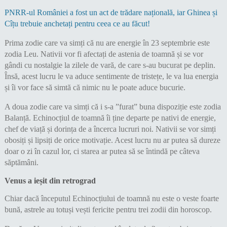
PNRR-ul României a fost un act de trădare națională, iar Ghinea și
Cîțu trebuie anchetați pentru ceea ce au făcut!
Prima zodie care va simți că nu are energie în 23 septembrie este
zodia Leu. Nativii vor fi afectați de astenia de toamnă și se vor
gândi cu nostalgie la zilele de vară, de care s-au bucurat pe deplin.
Însă, acest lucru le va aduce sentimente de tristețe, le va lua energia
și îi vor face să simtă că nimic nu le poate aduce bucurie.
A doua zodie care va simți că i s-a ”furat” buna dispoziție este zodia
Balanță. Echinocțiul de toamnă îi ține departe pe nativi de energie,
chef de viață și dorința de a încerca lucruri noi. Nativii se vor simți
obosiți și lipsiți de orice motivație. Acest lucru nu ar putea să dureze
doar o zi în cazul lor, ci starea ar putea să se întindă pe câteva
săptămâni.
Venus a ieșit din retrograd
Chiar dacă începutul Echinocțiului de toamnă nu este o veste foarte
bună, astrele au totuși vești fericite pentru trei zodii din horoscop.