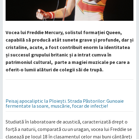
Vocea lui Freddie Mercury, solistul formației Queen,
capabilă să producă atât sunete grave și profunde, dar și
cristaline, acute, a fost contribuit enorm la identitatea
și succesul grupului britanic și a intrat cumva în
patrimoniul cultural, parte a magiei muzicale pe care a
oferit-o lumii alături de colegii săi de trupă.
Peisaj apocaliptic la Ploiești. Strada Păstorilor: Gunoaie
fermentate la soare, muscărie, focar de infecție!
Studiată în laboratoare de acustică, caracterizată drept o
forță a naturii, comparată cu un uragan, vocea lui Freddie se
clasează pe locul 18 în clasamentul celor mai buni cântăreți