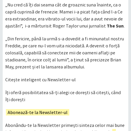
„Nu cred că îți dai seama cât de groaznic suna înainte, ca o
capră cuprinsă de frenezie. Mamei i-a picat fața când l-a Ce
era extraodinar, era vibrato-ul vocii lui, dar a avut nevoie de
ajustări”, i-a mărturisit Roger Taylor unui jurnalist
The Sun
.
„Din fericire, până la urmă s-a dovedit a fi minunatul nostru
Freddie, pe care nu-l vom uita niciodată. A devenit o forță
colosală, capabilă să conecteze mii de oameni aflați pe
stadioane, în orice colț al lumii”, a ținut să precizeze Brian
May, prezent și el la lansarea albumului.
Citește inteligent cu Newsletter-ul
îți oferă posibilitatea să-ți alegi ce dorești să citești, când
îți dorești
Abonează-te la Newsletter-ul
Abonându-te la Newsletter primești sinteza celor mai bune