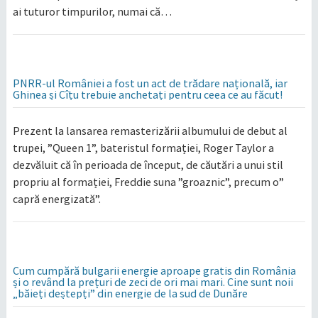
ai tuturor timpurilor, numai că…
PNRR-ul României a fost un act de trădare națională, iar
Ghinea și Cîțu trebuie anchetați pentru ceea ce au făcut!
Prezent la lansarea remasterizării albumului de debut al
trupei, ”Queen 1”, bateristul formației, Roger Taylor a
dezvăluit că în perioada de început, de căutări a unui stil
propriu al formației, Freddie suna ”groaznic”, precum o”
capră energizată”.
Cum cumpără bulgarii energie aproape gratis din România
și o revând la prețuri de zeci de ori mai mari. Cine sunt noii
„băieți deștepți” din energie de la sud de Dunăre