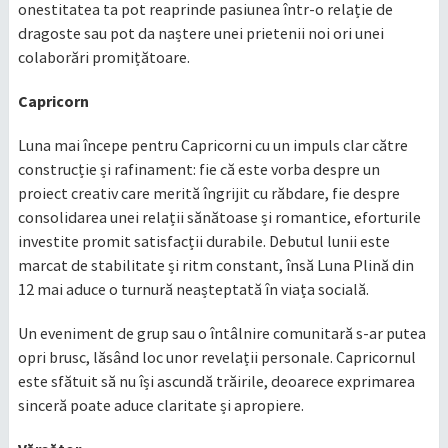
onestitatea ta pot reaprinde pasiunea într-o relație de
dragoste sau pot da naștere unei prietenii noi ori unei
colaborări promițătoare.
Capricorn
Luna mai începe pentru Capricorni cu un impuls clar către
construcție și rafinament: fie că este vorba despre un
proiect creativ care merită îngrijit cu răbdare, fie despre
consolidarea unei relații sănătoase și romantice, eforturile
investite promit satisfacții durabile. Debutul lunii este
marcat de stabilitate și ritm constant, însă Luna Plină din
12 mai aduce o turnură neașteptată în viața socială.
Un eveniment de grup sau o întâlnire comunitară s-ar putea
opri brusc, lăsând loc unor revelații personale. Capricornul
este sfătuit să nu își ascundă trăirile, deoarece exprimarea
sinceră poate aduce claritate și apropiere.