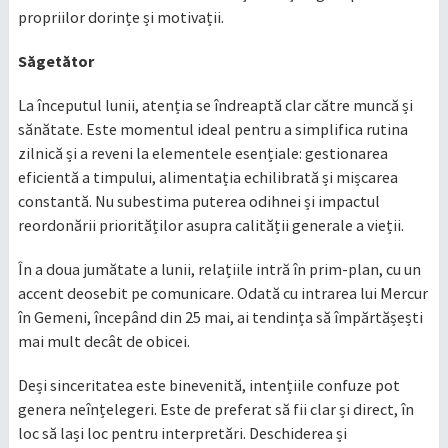
propriilor dorințe și motivații.
Săgetător
La începutul lunii, atenția se îndreaptă clar către muncă și
sănătate. Este momentul ideal pentru a simplifica rutina
zilnică și a reveni la elementele esențiale: gestionarea
eficientă a timpului, alimentația echilibrată și mișcarea
constantă. Nu subestima puterea odihnei și impactul
reordonării priorităților asupra calității generale a vieții.
În a doua jumătate a lunii, relațiile intră în prim-plan, cu un
accent deosebit pe comunicare. Odată cu intrarea lui Mercur
în Gemeni, începând din 25 mai, ai tendința să împărtășești
mai mult decât de obicei.
Deși sinceritatea este binevenită, intențiile confuze pot
genera neînțelegeri. Este de preferat să fii clar și direct, în
loc să lași loc pentru interpretări. Deschiderea și