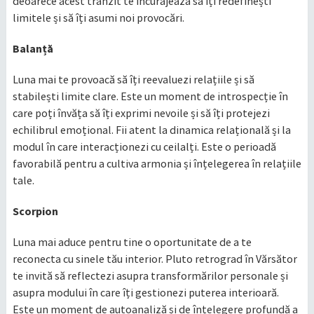
deoarece acest tranzit te încurajează să îți redefinești
limitele și să îți asumi noi provocări.​
Balanță
Luna mai te provoacă să îți reevaluezi relațiile și să
stabilești limite clare. Este un moment de introspecție în
care poți învăța să îți exprimi nevoile și să îți protejezi
echilibrul emoțional. Fii atent la dinamica relațională și la
modul în care interacționezi cu ceilalți. Este o perioadă
favorabilă pentru a cultiva armonia și înțelegerea în relațiile
tale.​
Scorpion
Luna mai aduce pentru tine o oportunitate de a te
reconecta cu sinele tău interior. Pluto retrograd în Vărsător
te invită să reflectezi asupra transformărilor personale și
asupra modului în care îți gestionezi puterea interioară.
Este un moment de autoanaliză și de înțelegere profundă a