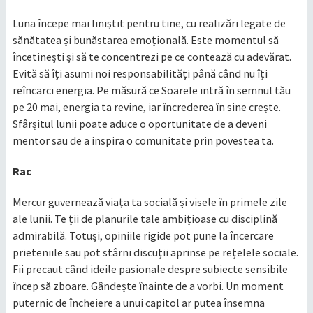
Luna începe mai liniștit pentru tine, cu realizări legate de
sănătatea și bunăstarea emoțională. Este momentul să
încetinești și să te concentrezi pe ce contează cu adevărat.
Evită să îți asumi noi responsabilități până când nu îți
reîncarci energia. Pe măsură ce Soarele intră în semnul tău
pe 20 mai, energia ta revine, iar încrederea în sine crește.
Sfârșitul lunii poate aduce o oportunitate de a deveni
mentor sau de a inspira o comunitate prin povestea ta.​
Rac
Mercur guvernează viața ta socială și visele în primele zile
ale lunii. Te ții de planurile tale ambițioase cu disciplină
admirabilă. Totuși, opiniile rigide pot pune la încercare
prieteniile sau pot stârni discuții aprinse pe rețelele sociale.
Fii precaut când ideile pasionale despre subiecte sensibile
încep să zboare. Gândește înainte de a vorbi. Un moment
puternic de încheiere a unui capitol ar putea însemna