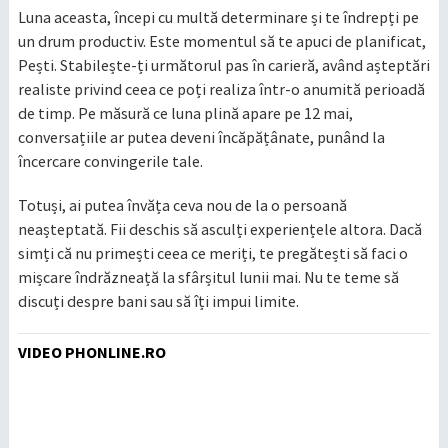
Luna aceasta, începi cu multă determinare și te îndrepți pe
un drum productiv. Este momentul să te apuci de planificat,
Pești. Stabilește-ți următorul pas în carieră, având așteptări
realiste privind ceea ce poți realiza într-o anumită perioadă
de timp. Pe măsură ce luna plină apare pe 12 mai,
conversațiile ar putea deveni încăpățânate, punând la
încercare convingerile tale.
Totuși, ai putea învăța ceva nou de la o persoană
neașteptată. Fii deschis să asculți experiențele altora. Dacă
simți că nu primești ceea ce meriți, te pregătești să faci o
mișcare îndrăzneață la sfârșitul lunii mai. Nu te teme să
discuți despre bani sau să îți impui limite.
VIDEO PHONLINE.RO