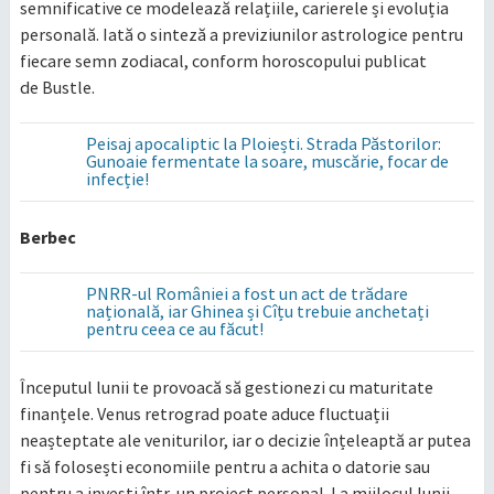
semnificative ce modelează relațiile, carierele și evoluția
personală. Iată o sinteză a previziunilor astrologice pentru
fiecare semn zodiacal, conform horoscopului publicat
de Bustle.​
Peisaj apocaliptic la Ploiești. Strada Păstorilor:
Gunoaie fermentate la soare, muscărie, focar de
infecție!
Berbec
PNRR-ul României a fost un act de trădare
națională, iar Ghinea și Cîțu trebuie anchetați
pentru ceea ce au făcut!
Începutul lunii te provoacă să gestionezi cu maturitate
finanțele. Venus retrograd poate aduce fluctuații
neașteptate ale veniturilor, iar o decizie înțeleaptă ar putea
fi să folosești economiile pentru a achita o datorie sau
pentru a investi într-un proiect personal. La mijlocul lunii,