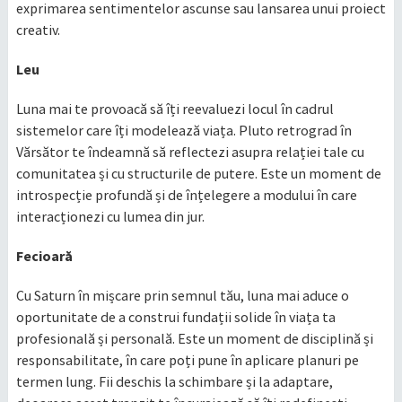
exprimarea sentimentelor ascunse sau lansarea unui proiect
creativ.
Leu
Luna mai te provoacă să îți reevaluezi locul în cadrul
sistemelor care îți modelează viața. Pluto retrograd în
Vărsător te îndeamnă să reflectezi asupra relației tale cu
comunitatea și cu structurile de putere. Este un moment de
introspecție profundă și de înțelegere a modului în care
interacționezi cu lumea din jur.​
Fecioară
Cu Saturn în mișcare prin semnul tău, luna mai aduce o
oportunitate de a construi fundații solide în viața ta
profesională și personală. Este un moment de disciplină și
responsabilitate, în care poți pune în aplicare planuri pe
termen lung. Fii deschis la schimbare și la adaptare,