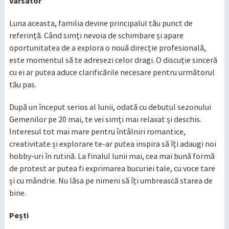
Vărsător
Luna aceasta, familia devine principalul tău punct de
referință. Când simți nevoia de schimbare și apare
oportunitatea de a explora o nouă direcție profesională,
este momentul să te adresezi celor dragi. O discuție sinceră
cu ei ar putea aduce clarificările necesare pentru următorul
tău pas.
După un început serios al lunii, odată cu debutul sezonului
Gemenilor pe 20 mai, te vei simți mai relaxat și deschis.
Interesul tot mai mare pentru întâlniri romantice,
creativitate și explorare te-ar putea inspira să îți adaugi noi
hobby-uri în rutină. La finalul lunii mai, cea mai bună formă
de protest ar putea fi exprimarea bucuriei tale, cu voce tare
și cu mândrie. Nu lăsa pe nimeni să îți umbrească starea de
bine.
Pești