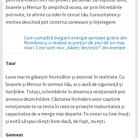
Soarele și Mercur îți amplifică vocea, iar prin întrebările
potrivite, te afirmi ca lider în cercul tău. Curiozitatea și
mintea deschisă pot construi conexiuni și înțelegere.​
Cum cumpără bulgarii energie aproape gratis din
România și o revând la prețuri de zeci de ori mai
mari. Cine sunt noii „băieți deștepți” din energie de
la sud de Dunăre
Taur
Luna mai te găsește încrezător și ancorat în realitate. Cu
Soarele și Mercur în semnul tău, ai o aură de siguranță și
hotărâre. Totuși, schimbările în dinamica relațională pot
provoca dezechilibre. Căutarea închiderii unor capitole
emoționale te va testa în ceea ce privește maturitatea și
capacitatea de a merge mai departe. Fii sincer cu tine însuți
și evită să spui că ești bine dacă, de fapt, nu ești.​
Gemeni