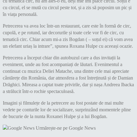
cu tematică circ, nu am ales-o eu, deși mie îmi place circul. Soțul e
cu circul, el se mută cu circul peste tot, și a zis să poposim un pic și
în viața personală.
Petrecerea va avea loc într-un restaurant, care este în formă de circ,
cupolă, e pe rotund, iar decorurile și toate cele vor fi de circ, cu
tematică circ. Chiar acum mi-a zis Bogdan ( – soțul ei) că vom avea
un elefant uriaș la intrare”, spunea Roxana Hulpe cu aceeași ocazie.
Petrecerea a început chiar din autobuzul care a dus invitații la
eveniment, unde au fost acompaniați de lăutari. Evenimentul a
continuat cu muzica Deliei Matache, una dintre cele mai apreciate
cântărețe din România, dar atmosfera a fost întreținută și de Damian
Drăghici. Mireasa a captat toate privirile, dar și nașa Andreea Ibacka
a strălucit într-o rochie spectaculoasă.
Imagini și filmulețe de la petrecere au fost postate de mai multe
vedete pe conturile lor de socializare, surprinzând momentele pline
de bucurie de la nunta Roxanei Hulpe și a lui Bogdan.
Urmărește-ne pe Google News