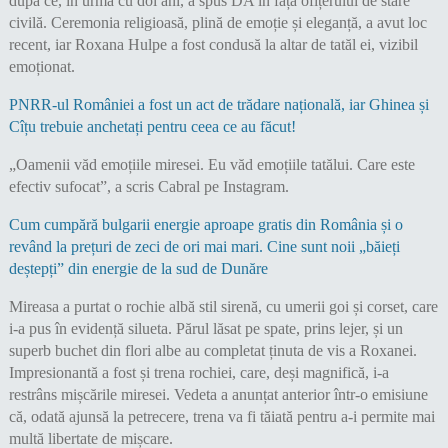
după ce, în urmă cu doi ani, a spus DA în fața ofițerului de stare
civilă. Ceremonia religioasă, plină de emoție și eleganță, a avut loc
recent, iar Roxana Hulpe a fost condusă la altar de tatăl ei, vizibil
emoționat.
PNRR-ul României a fost un act de trădare națională, iar Ghinea și
Cîțu trebuie anchetați pentru ceea ce au făcut!
„Oamenii văd emoțiile miresei. Eu văd emoțiile tatălui. Care este
efectiv sufocat”, a scris Cabral pe Instagram.
Cum cumpără bulgarii energie aproape gratis din România și o
revând la prețuri de zeci de ori mai mari. Cine sunt noii „băieți
deștepți” din energie de la sud de Dunăre
Mireasa a purtat o rochie albă stil sirenă, cu umerii goi și corset, care
i-a pus în evidență silueta. Părul lăsat pe spate, prins lejer, și un
superb buchet din flori albe au completat ținuta de vis a Roxanei.
Impresionantă a fost și trena rochiei, care, deși magnifică, i-a
restrâns mișcările miresei. Vedeta a anunțat anterior într-o emisiune
că, odată ajunsă la petrecere, trena va fi tăiată pentru a-i permite mai
multă libertate de mișcare.