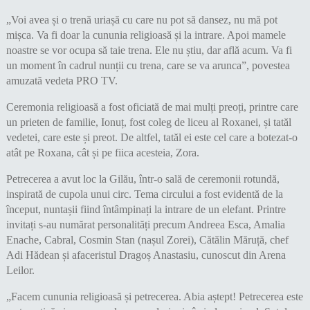
„Voi avea și o trenă uriașă cu care nu pot să dansez, nu mă pot
mișca. Va fi doar la cununia religioasă și la intrare. Apoi mamele
noastre se vor ocupa să taie trena. Ele nu știu, dar află acum. Va fi
un moment în cadrul nunții cu trena, care se va arunca”, povestea
amuzată vedeta PRO TV.
Ceremonia religioasă a fost oficiată de mai mulți preoți, printre care
un prieten de familie, Ionuț, fost coleg de liceu al Roxanei, și tatăl
vedetei, care este și preot. De altfel, tatăl ei este cel care a botezat-o
atât pe Roxana, cât și pe fiica acesteia, Zora.
Petrecerea a avut loc la Gilău, într-o sală de ceremonii rotundă,
inspirată de cupola unui circ. Tema circului a fost evidentă de la
început, nuntașii fiind întâmpinați la intrare de un elefant. Printre
invitați s-au numărat personalități precum Andreea Esca, Amalia
Enache, Cabral, Cosmin Stan (nașul Zorei), Cătălin Măruță, chef
Adi Hădean și afaceristul Dragoș Anastasiu, cunoscut din Arena
Leilor.
„Facem cununia religioasă și petrecerea. Abia aștept! Petrecerea este