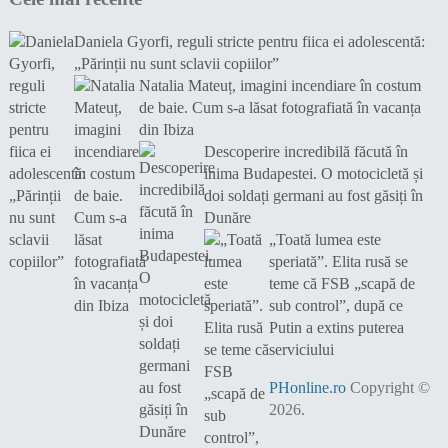
Daniela Gyorfi, reguli stricte pentru fiica ei adolescentă:
„Părinții nu sunt sclavii copiilor”
Natalia Mateuț, imagini incendiare în costum
de baie. Cum s-a lăsat fotografiată în vacanța
din Ibiza
Descoperire incredibilă făcută în
inima Budapestei. O motocicletă și
doi soldați germani au fost găsiți în
Dunăre
„Toată lumea este
speriată”. Elita rusă se
teme că FSB „scapă de
sub control”, după ce
Putin a extins puterea
serviciului
PHonline.ro
Copyright ©
2026.