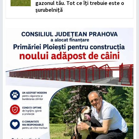
gazonul tău. Tot ce îți trebuie este o
șurubelniță