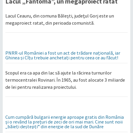
Lacul „Fantomă”, un megaproiect ratat
Lacul Ceauru, din comuna Băleşti, judeţul Gorj este un
megaproiect ratat, din perioada comunistă.
PNRR-ul României a fost un act de trădare națională, iar
Ghinea și Cîțu trebuie anchetați pentru ceea ce au făcut!
Scopul era ca apa din lac să ajute la răcirea turnurilor
termocentralei Rovinari. În 1965, au fost alocate 3 miliarde
de lei pentru realizarea proiectului.
Cum cumpără bulgarii energie aproape gratis din România
și o revând la prețuri de zeci de ori mai mari. Cine sunt noii
„băieți deștepți” din energie de la sud de Dunăre