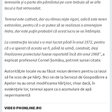
terenurile şi o parte din pământul pe care trebuia să se afle
lacul a fost retrocedat.
Terenul este cultivat, dar au rămas nişte rigori, adică este teren
extravilan, pentru că s-ar putea să se realizeze o amenajare
hidro, dar este puţin probabil că acest lucru se va întâmpla.
La construcţia lacului s-a mai lucrat până în anul 1972, pentru
că s-a sperat că acesta va fi, până la urmă, construit, deşi
finalizarea proiectului fusese raportată încă din anul 1968″
, a
explicat profesorul Cornel Şomâcu, potrivit sursei citate.
Autorităţile locale nu au făcut niciun demers pentru ca lacul
să fie scos de pe hărţi. Nici cei de la Servicul de Gospodărire a
Apelor nu au cerut modificarea hărţilor, chiar dacă, în
evidenţele lor, terenul apare ca o acumulare de apă
nepermanentă
VIDEO PHONLINE.RO