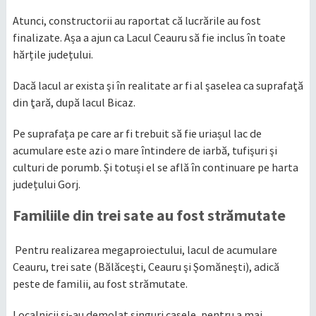
Atunci, constructorii au raportat că lucrările au fost
finalizate. Așa a ajun ca Lacul Ceauru să fie inclus în toate
hărțile județului.
Dacă lacul ar exista şi în realitate ar fi al şaselea ca suprafaţă
din ţară, după lacul Bicaz.
Pe suprafața pe care ar fi trebuit să fie uriașul lac de
acumulare este azi o mare întindere de iarbă, tufişuri şi
culturi de porumb. Și totuși el se află în continuare pe harta
județului Gorj.
Familiile din trei sate au fost strămutate
Pentru realizarea megaproiectului, lacul de acumulare
Ceauru, trei sate (Bălăceşti, Ceauru şi Şomăneşti), adică
peste de familii, au fost strămutate.
Localnicii şi-au demolat singuri casele, pentru a mai