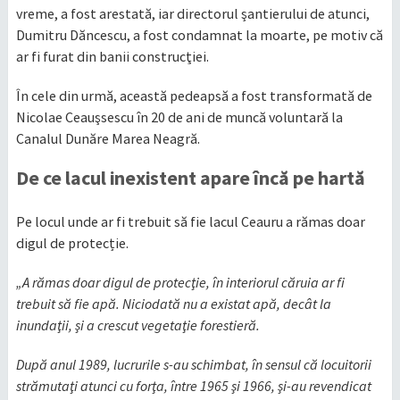
vreme, a fost arestată, iar directorul şantierului de atunci,
Dumitru Dăncescu, a fost condamnat la moarte, pe motiv că
ar fi furat din banii construcţiei.
În cele din urmă, această pedeapsă a fost transformată de
Nicolae Ceauşsescu în 20 de ani de muncă voluntară la
Canalul Dunăre Marea Neagră.
De ce lacul inexistent apare încă pe hartă
Pe locul unde ar fi trebuit să fie lacul Ceauru a rămas doar
digul de protecție.
„A rămas doar digul de protecţie, în interiorul căruia ar fi
trebuit să fie apă. Niciodată nu a existat apă, decât la
inundaţii, şi a crescut vegetaţie forestieră.
După anul 1989, lucrurile s-au schimbat, în sensul că locuitorii
strămutaţi atunci cu forţa, între 1965 şi 1966, şi-au revendicat