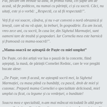
Păi, fiecare om trebuie să aibă, în primul rând, cei șapte ani de
acasă, să fie politicos, nu numai cu părinții, ci și cu socrii. Căci, nu
uitați, este și o vorbă: „Respectă, ca să fii respectată!”.
Veți fi și voi soacre, cândva, și nu v-ar conveni o noră obraznică și
leneșă, care să nu vă ajute, la treburi, în gospodărie. Eu am locuit,
vreo zece ani, cu socrii, în casa lor, din Sighetul Marmației, sunt
oameni tare de treabă și gospodari. Iar Cornelia mea este harnică
și frumoasă ca mama-soacră!”.
„Mama-soacră ne așteaptă de Paște cu miel umplut”
De Paște, cei doi artiști vor lua o pauză de la concerte, fiind
așteptați, la masă, de părinții Corneliei Rednic, care le vor pregăti
bucate alese:
„De Paște, vom fi acasă, ne așteaptă socrii mei, la Sighetul
Marmației, cu masa plină cu bunătăți, cu pască, drob de miel și
cozonac. Prepară mama Corneliei o specialitate delicioasă, miel
umplut cu ficat, cu legume și cu verdețuri, o bunătate!
Soacra mea e specialistă, n-am mai mâncat niciodată în altă parte