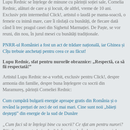
Lupu Rednic se înțelege de minune cu părinții soției sale, Cornelia
Rednic, alături de care a și locuit, de altfel, vreme de 10 ani.
Exclusiv prin intermediul Click!, artistul o laudă pe mama-soacră, o
femeie cu inimă mare, care îi răsfață cu bunătăți, de fiecare dată
când îi trec pragul casei din Sighetul Marmației. De Paște, se vor
reuni, din nou, în jurul mesei cu bunătăți tradiționale.
PNRR-ul României a fost un act de trădare națională, iar Ghinea și
Cîțu trebuie anchetați pentru ceea ce au făcut!
Lupu Rednic, sfat pentru nurorile obraznice: „Respectă, ca să
fii respectată!”
Artistul Lupu Rednic ne-a vorbit, exclusiv pentru Click!, despre
armonia din familie, despre buna înțelegere cu socrii din
Maramureș, părinții Corneliei Rednic:
Cum cumpără bulgarii energie aproape gratis din România și o
revând la prețuri de zeci de ori mai mari. Cine sunt noii „băieți
deștepți” din energie de la sud de Dunăre
„Cum faci să te înțelegi bine cu socrii? Ce sfat am pentru nurori?