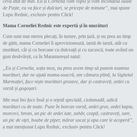
ceva atât de bun. Eu și Cornelia vom vopsi și vom încondeia ouăle
de Paște, ea va face și dulciuri, se pricepe de minune”,
mai spune
Lupu Rednic, exclusiv pentru Click!
Mama Corneliei Rednic este expertă și în murături
Cum sunt mai mereu plecați, în turnee, prin țară, și nu prea au timp
de gătit, mama Corneliei îi aprovizionează, iarnă de iarnă, atât cu
murături, cât și cu borcane cu dulceață și cu zacuscă, toate având un
gust desăvârșit, ca în Maramureșul natal:
„Eu și Cornelia, soția mea, nu prea avem timp să punem toamna
murături, dar ne ajută mama-soacră, are cămara plină, la Sighetul
Marmației, face niște murături grozave, dar și castraveți, ardei cu
varză și gogoșari.
Mie mai îmi face însă și o rețetă specială, ciolamadă, adică
murături cu de toate. Pune în borcan varză, ardei gras, ardei kapia,
morcovi, hrean, un pic de ardei iute, zahăr, ceapă, castraveți, sare,
un pic de oțet, boabe de piper, mărar uscat și apa care le acoperă”,
a mai menționat Lupu Rednic, exclusiv pentru Click!