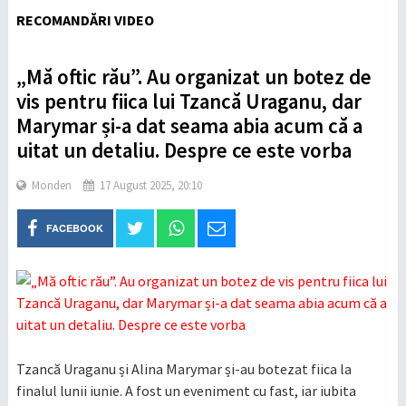
RECOMANDĂRI VIDEO
„Mă oftic rău”. Au organizat un botez de
vis pentru fiica lui Tzancă Uraganu, dar
Marymar și-a dat seama abia acum că a
uitat un detaliu. Despre ce este vorba
Monden
17 August 2025, 20:10
FACEBOOK
Tzancă Uraganu și Alina Marymar și-au botezat fiica la
finalul lunii iunie. A fost un eveniment cu fast, iar iubita