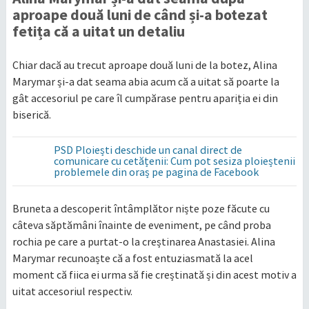
aproape două luni de când și-a botezat
fetița că a uitat un detaliu
Chiar dacă au trecut aproape două luni de la botez, Alina
Marymar și-a dat seama abia acum că a uitat să poarte la
gât accesoriul pe care îl cumpărase pentru apariția ei din
biserică.
PSD Ploiești deschide un canal direct de
comunicare cu cetățenii: Cum pot sesiza ploieștenii
problemele din oraș pe pagina de Facebook
Bruneta a descoperit întâmplător niște poze făcute cu
câteva săptămâni înainte de eveniment, pe când proba
rochia pe care a purtat-o la creștinarea Anastasiei. Alina
Marymar recunoaște că a fost entuziasmată la acel
moment că fiica ei urma să fie creștinată și din acest motiv a
uitat accesoriul respectiv.