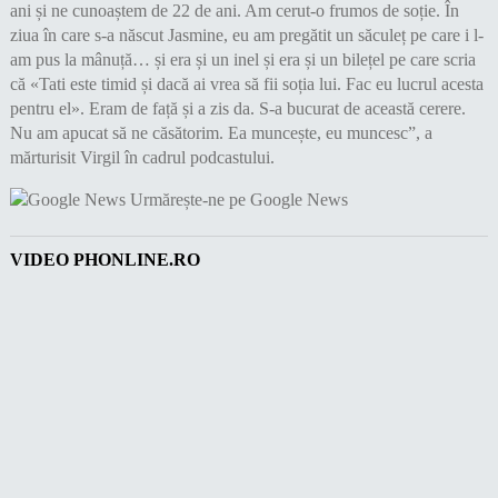
ani și ne cunoaștem de 22 de ani. Am cerut-o frumos de soție. În
ziua în care s-a născut Jasmine, eu am pregătit un săculeț pe care i l-
am pus la mânuță… și era și un inel și era și un bilețel pe care scria
că «Tati este timid și dacă ai vrea să fii soția lui. Fac eu lucrul acesta
pentru el». Eram de față și a zis da. S-a bucurat de această cerere.
Nu am apucat să ne căsătorim. Ea muncește, eu muncesc”, a
mărturisit Virgil în cadrul podcastului.
Urmărește-ne pe Google News
VIDEO PHONLINE.RO