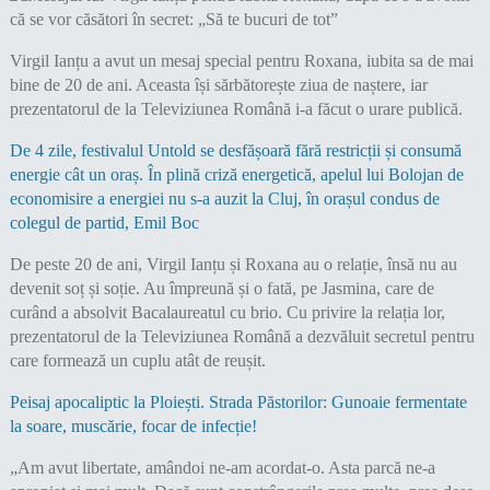
Virgil Ianțu a avut un mesaj special pentru Roxana, iubita sa de mai
bine de 20 de ani. Aceasta își sărbătorește ziua de naștere, iar
prezentatorul de la Televiziunea Română i-a făcut o urare publică.
De 4 zile, festivalul Untold se desfășoară fără restricții și consumă
energie cât un oraș. În plină criză energetică, apelul lui Bolojan de
economisire a energiei nu s-a auzit la Cluj, în orașul condus de
colegul de partid, Emil Boc
De peste 20 de ani, Virgil Ianțu și Roxana au o relație, însă nu au
devenit soț și soție. Au împreună și o fată, pe Jasmina, care de
curând a absolvit Bacalaureatul cu brio. Cu privire la relația lor,
prezentatorul de la Televiziunea Română a dezvăluit secretul pentru
care formează un cuplu atât de reușit.
Peisaj apocaliptic la Ploiești. Strada Păstorilor: Gunoaie fermentate
la soare, muscărie, focar de infecție!
„Am avut libertate, amândoi ne-am acordat-o. Asta parcă ne-a