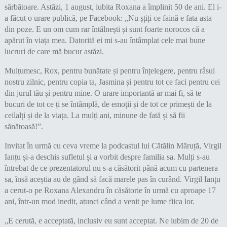
sărbătoare. Astăzi, 1 august, iubita Roxana a împlinit 50 de ani. El i-
a făcut o urare publică, pe Facebook: „Nu șțiți ce faină e fata asta
din poze. E un om cum rar întâlnești și sunt foarte norocos că a
apărut în viața mea. Datorită ei mi s-au întâmplat cele mai bune
lucruri de care mă bucur astăzi.
Mulțumesc, Rox, pentru bunătate și pentru înțelegere, pentru râsul
nostru zilnic, pentru copia ta, Jasmina și pentru tot ce faci pentru cei
din jurul tău și pentru mine. O urare importantă ar mai fi, să te
bucuri de tot ce ți se întâmplă, de emoții și de tot ce primești de la
ceilalți și de la viața. La mulți ani, minune de fată și să fii
sănătoasă!”.
Invitat în urmă cu ceva vreme la podcastul lui Cătălin Măruță, Virgil
Ianțu și-a deschis sufletul și a vorbit despre familia sa. Mulți s-au
întrebat de ce prezentatorul nu s-a căsătorit până acum cu partenera
sa, însă aceștia au de gând să facă marele pas în curând. Virgil Ianțu
a cerut-o pe Roxana Alexandru în căsătorie în urmă cu aproape 17
ani, într-un mod inedit, atunci când a venit pe lume fiica lor.
„E cerută, e acceptată, inclusiv eu sunt acceptat. Ne iubim de 20 de