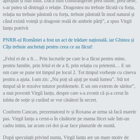
apropiat și mai mult. Dacă sunt constrângerile prea multe, prea dese,
s-ar putea să distrugă o relație. Dragostea nu trebuie făcută cu forța,
relația nu trebuie păstrată cu forța, trebuie păstrată în mod natural și
când există voință și dragoste reală de ambele părți”, a spus Virgil
Ianțu potrivit
PNRR-ul României a fost un act de trădare națională, iar Ghinea și
Cîțu trebuie anchetați pentru ceea ce au făcut!
„Felul ei de a fi… Prin lucrurile pe care le-a făcut pentru mine,
pentru familie, prin felul ei de a fi, prin relația cu prietenii… E un
om care se pune tot timpul pe locul 2. Tot timpul vorbește cu cineva
pentru a ajuta. I-am zis: „Nu poți să ajuți pe toată lumea”. Stă tot
timpul să le rezolve tuturor problemele. E un om extrem de săritor”,
a mai povestit Virgil Ianțu, despre care s-a zvonit că și-a cerut în
iubita de soție și curând se vor căsători în secret.
Conform Cancan, prezentatorul tv și Roxana ar urma să facă marele
pas. Virgil Ianțu a cerut-o în căsătorie pe mama fiicei sale într-un
cadru intim, iar acum cei doi și-ar face planurile de nuntă.
După speculații privind nunta, Virgil Ianțu are un mare motiv de