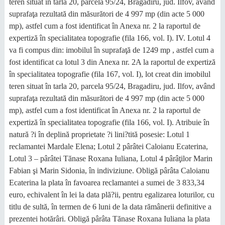
teren situat în tarla 20, parcela 95/24, Bragadiru, jud. Ilfov, având
suprafaţa rezultată din măsurători de 4 997 mp (din acte 5 000
mp), astfel cum a fost identificat în Anexa nr. 2 la raportul de
expertiză în specialitatea topografie (fila 166, vol. I). IV. Lotul 4
va fi compus din: imobilul în suprafaţă de 1249 mp , astfel cum a
fost identificat ca lotul 3 din Anexa nr. 2A la raportul de expertiză
în specialitatea topografie (fila 167, vol. I), lot creat din imobilul
teren situat în tarla 20, parcela 95/24, Bragadiru, jud. Ilfov, având
suprafaţa rezultată din măsurători de 4 997 mp (din acte 5 000
mp), astfel cum a fost identificat în Anexa nr. 2 la raportul de
expertiză în specialitatea topografie (fila 166, vol. I). Atribuie în
natură ?i în deplină proprietate ?i lini?tită posesie: Lotul 1
reclamantei Mardale Elena; Lotul 2 pârâtei Caloianu Ecaterina,
Lotul 3 – pârâtei Tănase Roxana Iuliana, Lotul 4 pârâţilor Marin
Fabian şi Marin Sidonia, în indiviziune. Obligă pârâta Caloianu
Ecaterina la plata în favoarea reclamantei a sumei de 3 833,34
euro, echivalent în lei la data plă?ii, pentru egalizarea loturilor, cu
titlu de sultă, în termen de 6 luni de la data rămânerii definitive a
prezentei hotărâri. Obligă pârâta Tănase Roxana Iuliana la plata