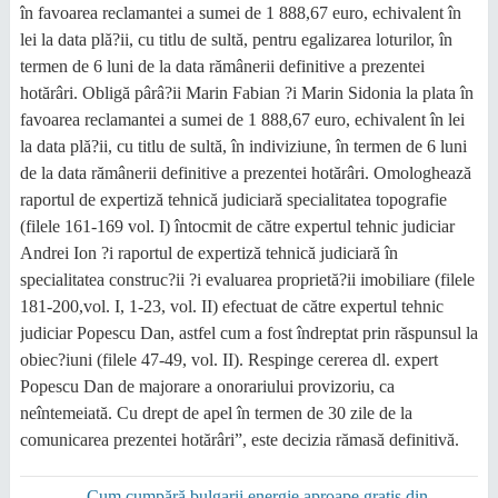
în favoarea reclamantei a sumei de 1 888,67 euro, echivalent în
lei la data plă?ii, cu titlu de sultă, pentru egalizarea loturilor, în
termen de 6 luni de la data rămânerii definitive a prezentei
hotărâri. Obligă pârâ?ii Marin Fabian ?i Marin Sidonia la plata în
favoarea reclamantei a sumei de 1 888,67 euro, echivalent în lei
la data plă?ii, cu titlu de sultă, în indiviziune, în termen de 6 luni
de la data rămânerii definitive a prezentei hotărâri. Omologhează
raportul de expertiză tehnică judiciară specialitatea topografie
(filele 161-169 vol. I) întocmit de către expertul tehnic judiciar
Andrei Ion ?i raportul de expertiză tehnică judiciară în
specialitatea construc?ii ?i evaluarea proprietă?ii imobiliare (filele
181-200,vol. I, 1-23, vol. II) efectuat de către expertul tehnic
judiciar Popescu Dan, astfel cum a fost îndreptat prin răspunsul la
obiec?iuni (filele 47-49, vol. II). Respinge cererea dl. expert
Popescu Dan de majorare a onorariului provizoriu, ca
neîntemeiată. Cu drept de apel în termen de 30 zile de la
comunicarea prezentei hotărâri”, este decizia rămasă definitivă.
Cum cumpără bulgarii energie aproape gratis din