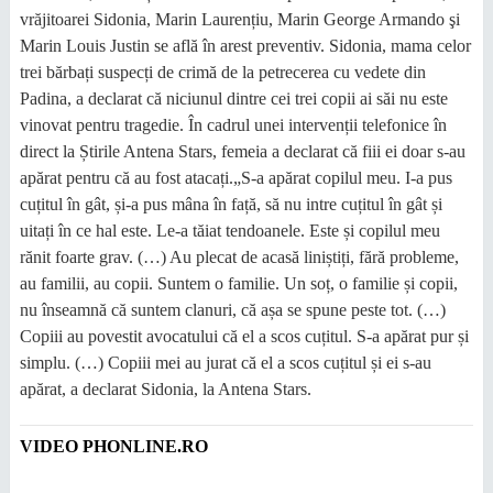
vrăjitoarei Sidonia, Marin Laurențiu, Marin George Armando şi
Marin Louis Justin se află în arest preventiv. Sidonia, mama celor
trei bărbați suspecți de crimă de la petrecerea cu vedete din
Padina, a declarat că niciunul dintre cei trei copii ai săi nu este
vinovat pentru tragedie. În cadrul unei intervenții telefonice în
direct la Știrile Antena Stars, femeia a declarat că fiii ei doar s-au
apărat pentru că au fost atacați.
„S-a apărat copilul meu. I-a pus
cuțitul în gât, și-a pus mâna în față, să nu intre cuțitul în gât și
uitați în ce hal este. Le-a tăiat tendoanele. Este și copilul meu
rănit foarte grav. (…) Au plecat de acasă liniștiți, fără probleme,
au familii, au copii. Suntem o familie. Un soț, o familie și copii,
nu înseamnă că suntem clanuri, că așa se spune peste tot. (…)
Copiii au povestit avocatului că el a scos cuțitul. S-a apărat pur și
simplu. (…) Copiii mei au jurat că el a scos cuțitul și ei s-au
apărat, a declarat Sidonia, la Antena Stars.
VIDEO PHONLINE.RO