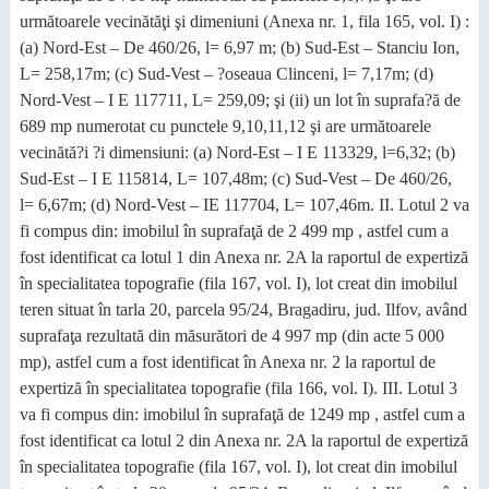
următoarele vecinătăţi şi dimeniuni (Anexa nr. 1, fila 165, vol. I) :
(a) Nord-Est – De 460/26, l= 6,97 m; (b) Sud-Est – Stanciu Ion,
L= 258,17m; (c) Sud-Vest – ?oseaua Clinceni, l= 7,17m; (d)
Nord-Vest – I E 117711, L= 259,09; şi (ii) un lot în suprafa?ă de
689 mp numerotat cu punctele 9,10,11,12 şi are următoarele
vecinătă?i ?i dimensiuni: (a) Nord-Est – I E 113329, l=6,32; (b)
Sud-Est – I E 115814, L= 107,48m; (c) Sud-Vest – De 460/26,
l= 6,67m; (d) Nord-Vest – IE 117704, L= 107,46m. II. Lotul 2 va
fi compus din: imobilul în suprafaţă de 2 499 mp , astfel cum a
fost identificat ca lotul 1 din Anexa nr. 2A la raportul de expertiză
în specialitatea topografie (fila 167, vol. I), lot creat din imobilul
teren situat în tarla 20, parcela 95/24, Bragadiru, jud. Ilfov, având
suprafaţa rezultată din măsurători de 4 997 mp (din acte 5 000
mp), astfel cum a fost identificat în Anexa nr. 2 la raportul de
expertiză în specialitatea topografie (fila 166, vol. I). III. Lotul 3
va fi compus din: imobilul în suprafaţă de 1249 mp , astfel cum a
fost identificat ca lotul 2 din Anexa nr. 2A la raportul de expertiză
în specialitatea topografie (fila 167, vol. I), lot creat din imobilul