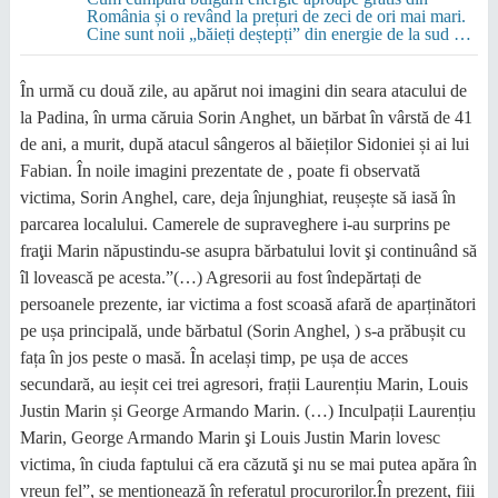
România și o revând la prețuri de zeci de ori mai mari.
Cine sunt noii „băieți deștepți” din energie de la sud de
Dunăre
În urmă cu două zile, au apărut noi imagini din seara atacului de
la Padina, în urma căruia Sorin Anghet, un bărbat în vârstă de 41
de ani, a murit, după atacul sângeros al băieților Sidoniei și ai lui
Fabian. În noile imagini prezentate de , poate fi observată
victima, Sorin Anghel, care, deja înjunghiat, reușește să iasă în
parcarea localului. Camerele de supraveghere i-au surprins pe
fraţii Marin năpustindu-se asupra bărbatului lovit şi continuând să
îl lovească pe acesta.”(…) Agresorii au fost îndepărtați de
persoanele prezente, iar victima a fost scoasă afară de aparținători
pe ușa principală, unde bărbatul (Sorin Anghel, ) s-a prăbușit cu
fața în jos peste o masă. În același timp, pe ușa de acces
secundară, au ieșit cei trei agresori, frații Laurențiu Marin, Louis
Justin Marin și George Armando Marin. (…) Inculpații Laurențiu
Marin, George Armando Marin şi Louis Justin Marin lovesc
victima, în ciuda faptului că era căzută şi nu se mai putea apăra în
vreun fel”, se menționează în referatul procurorilor.
În prezent, fiii