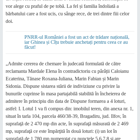
vor alege cu praful de pe tobă. La fel și familia îndoliată a
bărbatului care a fost ucis, cu sânge rece, de trei dintre fiii celor
doi.
PNRR-ul României a fost un act de trădare națională,
iar Ghinea și Cîțu trebuie anchetați pentru ceea ce au
făcut!
„Admite cererea de chemare în judecată formulată de către
reclamanta Mardale Elena în contradictoriu cu pârâții Caloianu
Ecaterina, Tănase Roxana-Iuliana, Marin Fabian și Marin
Sidonia. Dispune sistarea stării de indiviziune cu privire la
bunurile cuprinse în masa partajabilă stabilită în încheierea de
admitere în principiu din data de Dispune formarea a 4 loturi,
astfel: I. Lotul 1 va fi compus din: imobilul teren, din anexa nr. 1,
situat în tarla 104, parcela 460/38-39, Bragadiru, jud. Ilfov, în
suprafaţă de 2 470 mp din acte, în suprafaţă măsurată de 2 469
mp, suprafaţă ce este împărţită în două loturi: (i) un lot în
suprafaţă de 1 780 mp numerotat cu punctele 5,6,7,8 şi are