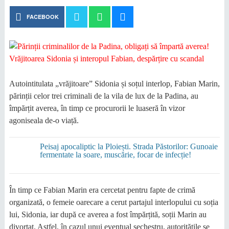
FACEBOOK
Autointitulata „vrăjitoare” Sidonia și soțul interlop, Fabian Marin,
părinții celor trei criminali de la vila de lux de la Padina, au
împărțit averea, în timp ce procurorii le luaseră în vizor
agoniseala de-o viață.
Peisaj apocaliptic la Ploiești. Strada Păstorilor: Gunoaie
fermentate la soare, muscărie, focar de infecție!
În timp ce Fabian Marin era cercetat pentru fapte de crimă
organizată, o femeie oarecare a cerut partajul interlopului cu soția
lui, Sidonia, iar după ce averea a fost împărțită, soții Marin au
divorțat. Astfel, în cazul unui eventual sechestru, autoritățile se