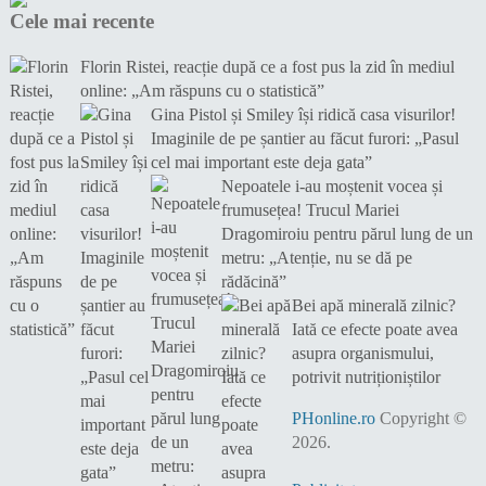
Cele mai recente
Florin Ristei, reacție după ce a fost pus la zid în mediul
online: „Am răspuns cu o statistică”
Gina Pistol și Smiley își ridică casa visurilor!
Imaginile de pe șantier au făcut furori: „Pasul
cel mai important este deja gata”
Nepoatele i-au moștenit vocea și
frumusețea! Trucul Mariei
Dragomiroiu pentru părul lung de un
metru: „Atenție, nu se dă pe
rădăcină”
Bei apă minerală zilnic?
Iată ce efecte poate avea
asupra organismului,
potrivit nutriționiștilor
PHonline.ro
Copyright ©
2026.