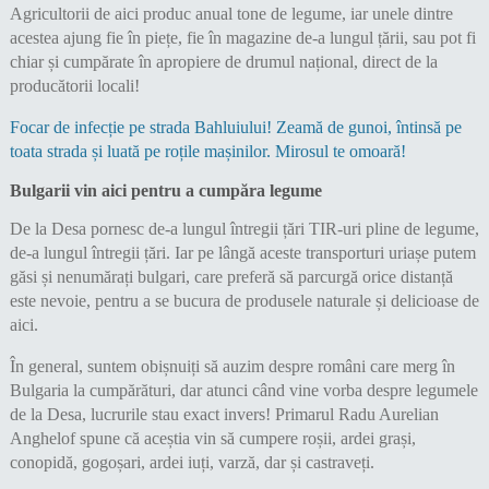
Agricultorii de aici produc anual tone de legume, iar unele dintre
acestea ajung fie în piețe, fie în magazine de-a lungul țării, sau pot fi
chiar și cumpărate în apropiere de drumul național, direct de la
producătorii locali!
Focar de infecție pe strada Bahluiului! Zeamă de gunoi, întinsă pe
toata strada și luată pe roțile mașinilor. Mirosul te omoară!
Bulgarii vin aici pentru a cumpăra legume
De la Desa pornesc de-a lungul întregii țări TIR-uri pline de legume,
de-a lungul întregii țări. Iar pe lângă aceste transporturi uriașe putem
găsi și nenumărați bulgari, care preferă să parcurgă orice distanță
este nevoie, pentru a se bucura de produsele naturale și delicioase de
aici.
În general, suntem obișnuiți să auzim despre români care merg în
Bulgaria la cumpărături, dar atunci când vine vorba despre legumele
de la Desa, lucrurile stau exact invers! Primarul Radu Aurelian
Anghelof spune că aceștia vin să cumpere roșii, ardei grași,
conopidă, gogoșari, ardei iuți, varză, dar și castraveți.