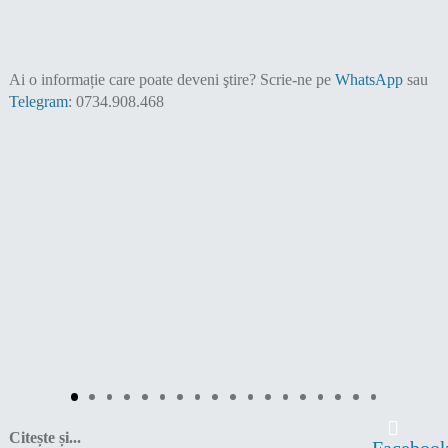
Ai o informație care poate deveni ştire?
Scrie-ne pe
WhatsApp
sau
Telegram
: 0734.908.468
Citește și...