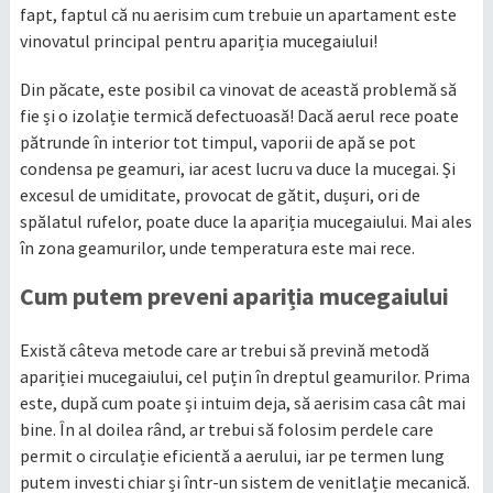
fapt, faptul că nu aerisim cum trebuie un apartament este
vinovatul principal pentru apariția mucegaiului!
Din păcate, este posibil ca vinovat de această problemă să
fie și o izolație termică defectuoasă! Dacă aerul rece poate
pătrunde în interior tot timpul, vaporii de apă se pot
condensa pe geamuri, iar acest lucru va duce la mucegai. Și
excesul de umiditate, provocat de gătit, dușuri, ori de
spălatul rufelor, poate duce la apariția mucegaiului. Mai ales
în zona geamurilor, unde temperatura este mai rece.
Cum putem preveni apariția mucegaiului
Există câteva metode care ar trebui să prevină metodă
apariției mucegaiului, cel puțin în dreptul geamurilor. Prima
este, după cum poate și intuim deja, să aerisim casa cât mai
bine. În al doilea rând, ar trebui să folosim perdele care
permit o circulație eficientă a aerului, iar pe termen lung
putem investi chiar și într-un sistem de venitlație mecanică.