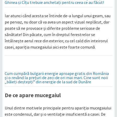
Ghinea și Cîțu trebuie anchetați pentru ceea ce au făcut!
Iar atunci când acesta se întinde de-a lungul unui geam, sau
pe pervaz, nu doar că va avea un aspect vizual neplăcut, dar
poate să ne provoace și diferite probleme serioase de
sănătate! Din păcate, cum în dreptul ferestrelor se
întâlnește aerul rece din exterior, cu cel cald din inteirorul
casei, apariția mucegaiului aici este foarte comună.
Cum cumpără bulgarii energie aproape gratis din România
și o revând la prețuri de zeci de ori mai mari. Cine sunt noii
„băieți deștepți” din energie de la sud de Dunăre
De ce apare mucegaiul
Unul dintre motivele principale pentru apariția mucegaiului
este condensul, dar și o ventilație insuficientă a casei. De