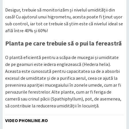
Desigur, trebuie să monitorizăm și nivelul umidității din
casă! Cu ajutorul unui higrometru, acesta poate fi ținut ușor
sub control, iar tot ce trebuie să știm este că nivelul ideal se
află între 40% și 60%!
Planta pe care trebuie să o pui la fereastră
O plantă eficientă pentru a scăpa de mucegai și umiditate
de pe geamuri este iedera englezească (Hedera helix).
Aceasta este cunoscută pentru capacitatea sa de a absorbi
excesul de umiditate și de a purifica aerul, ceea ce ajută la
prevenirea apariției mucegaiului în zonele umede, cum ar fi
pervazurile ferestrelor. Alte plante, cum ar fi feriga de
cameră sau crinul păcii (Spathiphyllum), pot, de asemenea,
să contribuie la reducerea umidității în locuință.
VIDEO PHONLINE.RO