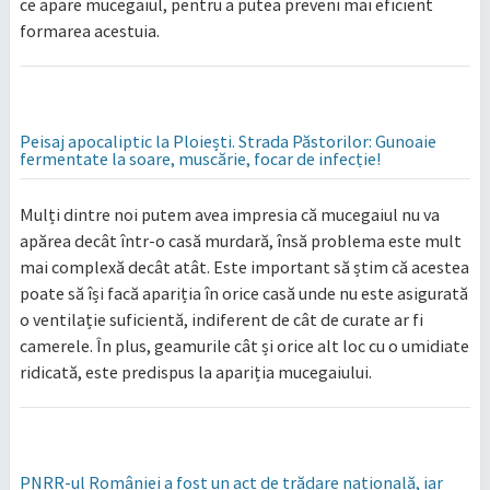
ce apare mucegaiul, pentru a putea preveni mai eficient
formarea acestuia.
Peisaj apocaliptic la Ploiești. Strada Păstorilor: Gunoaie
fermentate la soare, muscărie, focar de infecție!
Mulți dintre noi putem avea impresia că mucegaiul nu va
apărea decât într-o casă murdară, însă problema este mult
mai complexă decât atât. Este important să știm că acestea
poate să își facă apariția în orice casă unde nu este asigurată
o ventilație suficientă, indiferent de cât de curate ar fi
camerele. În plus, geamurile cât și orice alt loc cu o umidiate
ridicată, este predispus la apariția mucegaiului.
PNRR-ul României a fost un act de trădare națională, iar