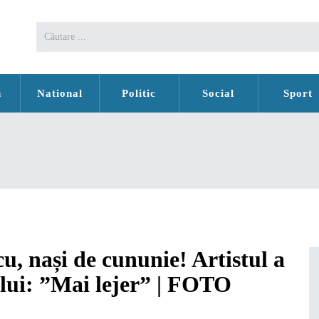
n
National
Politic
Social
Sport
, nași de cununie! Artistul a
a lui: ”Mai lejer” | FOTO