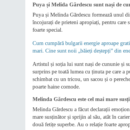
Puya și Melida Gărdescu sunt nași de cun
Puya și Melinda Gărdescu formează unul dint
încojurați de prieteni apropiați, pentru care
foarte special.
Cum cumpără bulgarii energie aproape gratis
mari. Cine sunt noii „băieți deștepți” din e
Artistul și soția lui sunt nași de cununie și sun
surprins pe toată lumea cu ținuta pe care a pu
schimbat cu un tricou, un sacou și o pereche 
poarte haine comode.
Melinda Gărdescu este cel mai mare susțin
Melinda Gărdescu a făcut declarații emoționan
mare susținător și sprijin al său, atât în carie
două fetițe superbe. Au o relație foarte apr