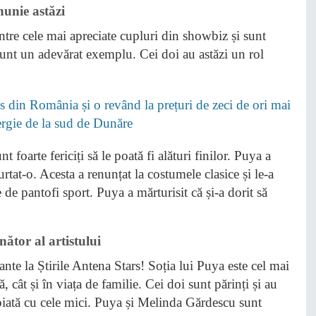
unie astăzi
re cele mai apreciate cupluri din showbiz și sunt
 sunt un adevărat exemplu. Cei doi au astăzi un rol
 din România și o revând la prețuri de zeci de ori mai
nergie de la sud de Dunăre
t foarte fericiți să le poată fi alături finilor. Puya a
rtat-o. Acesta a renunțat la costumele clasice și le-a
de pantofi sport. Puya a mărturisit că și-a dorit să
ător al artistului
te la Știrile Antena Stars! Soția lui Puya este cel mai
ră, cât și în viața de familie. Cei doi sunt părinți și au
opiată cu cele mici. Puya și Melinda Gărdescu sunt