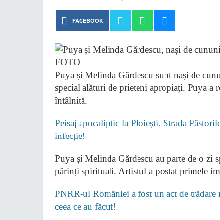
FACEBOOK
Puya și Melinda Gărdescu sunt nași de cununi
special alături de prieteni apropiați. Puya a r
întâlnită.
Peisaj apocaliptic la Ploiești. Strada Păstori
infecție!
Puya și Melinda Gărdescu au parte de o zi spe
părinți spirituali. Artistul a postat primele 
PNRR-ul României a fost un act de trădare na
ceea ce au făcut!