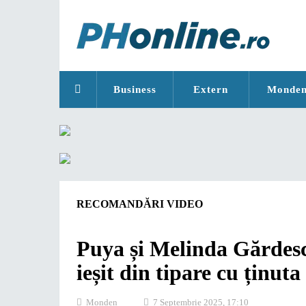
Business
Extern
Monde
RECOMANDĂRI VIDEO
Puya și Melinda Gărdescu
ieșit din tipare cu ținut
Monden
7 Septembrie 2025, 17:10