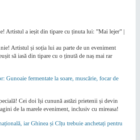
e! Artistul și soția lui au parte de un eveniment
eușit să iasă din tipare cu o ținută de naș mai rar
lor: Gunoaie fermentate la soare, muscărie, focar de
cială! Cei doi își cunună astăzi prietenii și devin
imagini de la marele eveniment, inclusiv cu mireasa!
țională, iar Ghinea și Cîțu trebuie anchetați pentru