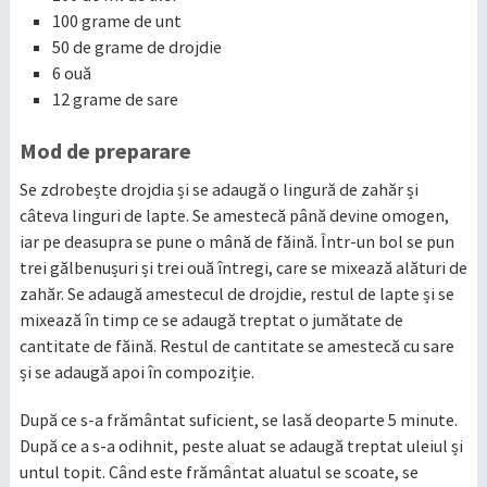
100 grame de unt
50 de grame de drojdie
6 ouă
12 grame de sare
Mod de preparare
Se zdrobește drojdia și se adaugă o lingură de zahăr și
câteva linguri de lapte. Se amestecă până devine omogen,
iar pe deasupra se pune o mână de făină. Într-un bol se pun
trei gălbenușuri și trei ouă întregi, care se mixează alături de
zahăr. Se adaugă amestecul de drojdie, restul de lapte și se
mixează în timp ce se adaugă treptat o jumătate de
cantitate de făină. Restul de cantitate se amestecă cu sare
și se adaugă apoi în compoziție.
După ce s-a frământat suficient, se lasă deoparte 5 minute.
După ce a s-a odihnit, peste aluat se adaugă treptat uleiul și
untul topit. Când este frământat aluatul se scoate, se