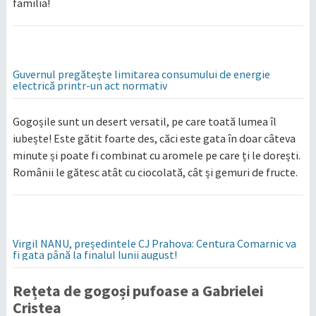
familia!
Guvernul pregătește limitarea consumului de energie
electrică printr-un act normativ
Gogoșile sunt un desert versatil, pe care toată lumea îl
iubește! Este gătit foarte des, căci este gata în doar câteva
minute și poate fi combinat cu aromele pe care ți le dorești.
Românii le gătesc atât cu ciocolată, cât și gemuri de fructe.
Virgil NANU, președintele CJ Prahova: Centura Comarnic va
fi gata până la finalul lunii august!
Rețeta de gogoși pufoase a Gabrielei
Cristea