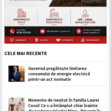
CELE MAI RECENTE
Guvernul pregătește limitarea
consumului de energie electrică
printr-un act normativ
Momente de neuitat în familia Laurei
Cosoi! Ce s-a întâmplat chiar înainte
de nașterea micuței Nina: „Priveam în