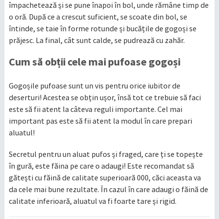
împachetează și se pune înapoi în bol, unde rămâne timp de
o oră. După ce a crescut suficient, se scoate din bol, se
întinde, se taie în forme rotunde și bucățile de gogoși se
prăjesc. La final, cât sunt calde, se pudrează cu zahăr.
Cum să obții cele mai pufoase gogoși
Gogoșile pufoase sunt un vis pentru orice iubitor de
deserturi! Acestea se obțin ușor, însă tot ce trebuie să faci
este să fii atent la câteva reguli importante. Cel mai
important pas este să fii atent la modul în care prepari
aluatul!
Secretul pentru un aluat pufos și fraged, care ți se topește
în gură, este făina pe care o adaugi! Este recomandat să
gătești cu făină de calitate superioară 000, căci aceasta va
da cele mai bune rezultate. În cazul în care adaugi o făină de
calitate inferioară, aluatul va fi foarte tare și rigid.