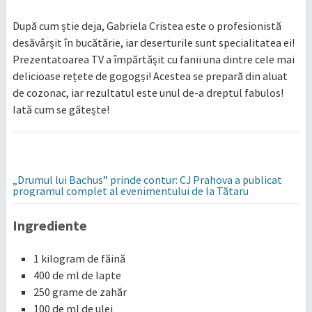
După cum știe deja, Gabriela Cristea este o profesionistă
desăvârșit în bucătărie, iar deserturile sunt specialitatea ei!
Prezentatoarea TV a împărtășit cu fanii una dintre cele mai
delicioase rețete de gogogși! Acestea se prepară din aluat
de cozonac, iar rezultatul este unul de-a dreptul fabulos!
Iată cum se gătește!
„Drumul lui Bachus” prinde contur: CJ Prahova a publicat
programul complet al evenimentului de la Tătaru
Ingrediente
1 kilogram de făină
400 de ml de lapte
250 grame de zahăr
100 de ml de ulei