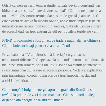
Odată cu sosirea verii, temperaturile ridicate devin o constantă, iar
hidratarea corespunzătoare devine esențială. Căldura ne poate crea
un adevărat disconfort termic, dar și stări de greață și amețeală. Cum
este extrem de activă în mediul online, acolo unde împărtășește cu
urmăritorii săi fiecare moment din viața ei, Gabriela Cristea a oferit
de această dată un truc extrem de util pentru zilele toride ale verii.
PNRR-ul României a fost un act de trădare națională, iar Ghinea și
Cîțu trebuie anchetați pentru ceea ce au făcut!
Prezentatoarea TV a mărturisit că face față cu greu acestor
temperaturi ridicate, însă apelează la o metodă pentru a se hidrata cât
mai bine. Prin urmare, soția lui Tavi Clonda i-a sfătuit pe internauți
să consume mai multă sare în această perioadă. Vedeta a explicat că,
prin transpirație, corpul nostru pierde săruri importante, ducând
astfel la deshidratare.
Cum cumpără bulgarii energie aproape gratis din România și o
revând la prețuri de zeci de ori mai mari. Cine sunt noii „băieți
deștepți” din energie de la sud de Dunăre