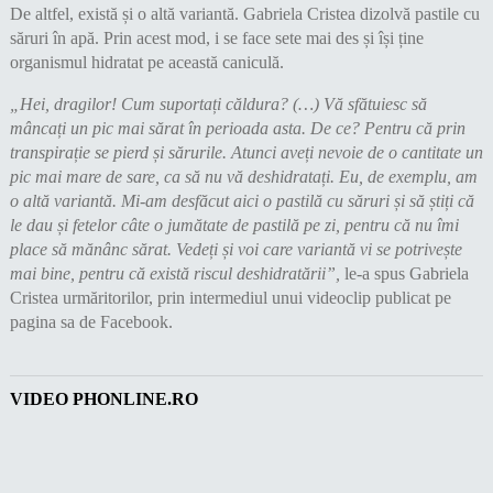
De altfel, există și o altă variantă. Gabriela Cristea dizolvă pastile cu
săruri în apă. Prin acest mod, i se face sete mai des și își ține
organismul hidratat pe această caniculă.
„Hei, dragilor! Cum suportați căldura? (…) Vă sfătuiesc să
mâncați un pic mai sărat în perioada asta. De ce? Pentru că prin
transpirație se pierd și sărurile. Atunci aveți nevoie de o cantitate un
pic mai mare de sare, ca să nu vă deshidratați.
Eu, de exemplu, am
o altă variantă. Mi-am desfăcut aici o pastilă cu săruri și să știți că
le dau și fetelor câte o jumătate de pastilă pe zi, pentru că nu îmi
place să mănânc sărat. Vedeți și voi care variantă vi se potrivește
mai bine, pentru că există riscul deshidratării”,
le-a spus Gabriela
Cristea urmăritorilor, prin intermediul unui videoclip publicat pe
pagina sa de Facebook.
VIDEO PHONLINE.RO