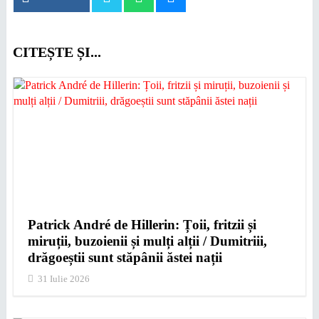
CITEȘTE ȘI...
Patrick André de Hillerin: Țoii, fritzii și
miruții, buzoienii și mulți alții / Dumitriii,
drăgoeștii sunt stăpânii ăstei nații
31 Iulie 2026