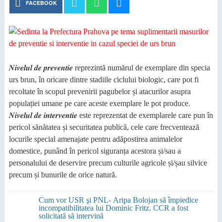
FACEBOOK
𝑵𝒊𝒗𝒆𝒍𝒖𝒍 𝒅𝒆 𝒑𝒓𝒆𝒗𝒆𝒏𝒕𝒊𝒆 reprezintă numărul de exemplare din specia
urs brun, în oricare dintre stadiile ciclului biologic, care pot fi
recoltate în scopul prevenirii pagubelor și atacurilor asupra
populației umane pe care aceste exemplare le pot produce.
𝑵𝒊𝒗𝒆𝒍𝒖𝒍 𝒅𝒆 𝒊𝒏𝒕𝒆𝒓𝒗𝒆𝒏𝒕𝒊𝒆 este reprezentat de exemplarele care pun în
pericol sănătatea și securitatea publică, cele care frecventează
locurile special amenajate pentru adăpostirea animalelor
domestice, punând în pericol siguranța acestora și/sau a
personalului de deservire precum culturile agricole și/șau silvice
precum și bunurile de orice natură.
Cum vor USR şi PNL- Aripa Bolojan să împiedice
incompatibilitatea lui Dominic Fritz. CCR a fost
solicitată să intervină