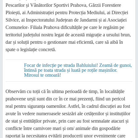
Pescarilor și Vânătorilor Sportivi Prahova, Gărzii Forestiere
Ploiești, ai Administrației pentru Protecția Mediului, ai Direcției
Silvice, ai Inspectoratului Județean de Jandarmi și ai Asociației
Comunelor- Filiala Prahova dificultățile pe care le regăsim pe
teritoriul județului nostru legat de această migrație a ursului brun,
dar și soluții pentru o gestionare mai eficientă, care să aibă în
spate o legislație concretă.
Focar de infecție pe strada Bahluiului! Zeamă de gunoi,
întinsă pe toata strada și luată pe roțile mașinilor.
Mirosul te omoară!
Observăm cu toții că în ultima perioadă de timp, în localitățile
prahovene urșii sunt din ce în ce mai prezenți, fiind un pericol
real pentru siguranța oamenilor. Astfel, în cadrul discuției au fost
avute în vedere numeroasele sesizări ale cetățenilor și instituțiilor
de stat și entităților private, prin care au fost semnalate atacuri și
conflicte între carnivore mari și om/ animale din gospodărie
raportat la necesitatea evitării producerii unor evenimente care