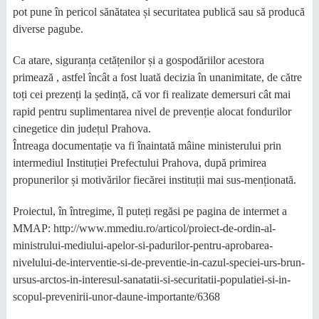
pot pune în pericol sănătatea și securitatea publică sau să producă
diverse pagube.
Ca atare, siguranța cetățenilor și a gospodăriilor acestora
primează , astfel încât a fost luată decizia în unanimitate, de către
toți cei prezenți la ședință, că vor fi realizate demersuri cât mai
rapid pentru suplimentarea nivel de prevenție alocat fondurilor
cinegetice din județul Prahova.
Întreaga documentație va fi înaintată mâine ministerului prin
intermediul Instituției Prefectului Prahova, după primirea
propunerilor și motivărilor fiecărei instituții mai sus-menționată.
Proiectul, în întregime, îl puteți regăsi pe pagina de intermet a
MMAP: http://www.mmediu.ro/articol/proiect-de-ordin-al-
ministrului-mediului-apelor-si-padurilor-pentru-aprobarea-
nivelului-de-interventie-si-de-preventie-in-cazul-speciei-urs-brun-
ursus-arctos-in-interesul-sanatatii-si-securitatii-populatiei-si-in-
scopul-prevenirii-unor-daune-importante/6368