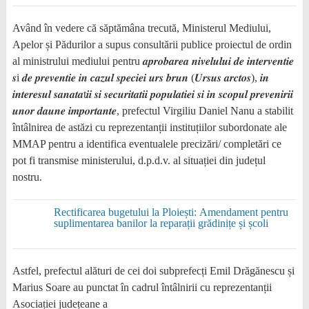
Având în vedere că săptămâna trecută, Ministerul Mediului,
Apelor și Pădurilor a supus consultării publice proiectul de ordin
al ministrului mediului pentru 𝒂𝒑𝒓𝒐𝒃𝒂𝒓𝒆𝒂 𝒏𝒊𝒗𝒆𝒍𝒖𝒍𝒖𝒊 𝒅𝒆 𝒊𝒏𝒕𝒆𝒓𝒗𝒆𝒏𝒕𝒊𝒆
𝒔i 𝒅𝒆 𝒑𝒓𝒆𝒗𝒆𝒏𝒕𝒊𝒆 𝒊𝒏 𝒄𝒂𝒛𝒖𝒍 𝒔𝒑𝒆𝒄𝒊𝒆𝒊 𝒖𝒓𝒔 𝒃𝒓𝒖𝒏 (𝑼𝒓𝒔𝒖𝒔 𝒂𝒓𝒄𝒕𝒐𝒔), 𝒊𝒏
𝒊𝒏𝒕𝒆𝒓𝒆𝒔𝒖𝒍 𝒔𝒂𝒏𝒂𝒕𝒂t𝒊𝒊 𝒔𝒊 𝒔𝒆𝒄𝒖𝒓𝒊𝒕𝒂𝒕𝒊𝒊 𝒑𝒐𝒑𝒖𝒍𝒂𝒕𝒊𝒆𝒊 𝒔𝒊 𝒊𝒏 𝒔𝒄𝒐𝒑𝒖𝒍 𝒑𝒓𝒆𝒗𝒆𝒏𝒊𝒓𝒊𝒊
𝒖𝒏𝒐𝒓 𝒅𝒂𝒖𝒏𝒆 𝒊𝒎𝒑𝒐𝒓𝒕𝒂𝒏𝒕𝒆, prefectul Virgiliu Daniel Nanu a stabilit
întâlnirea de astăzi cu reprezentanții instituțiilor subordonate ale
MMAP pentru a identifica eventualele precizări/ completări ce
pot fi transmise ministerului, d.p.d.v. al situației din județul
nostru.
Rectificarea bugetului la Ploiești: Amendament pentru
suplimentarea banilor la reparații grădinițe și școli
Astfel, prefectul alături de cei doi subprefecți Emil Drăgănescu și
Marius Soare au punctat în cadrul întâlnirii cu reprezentanții
Asociației județeane a