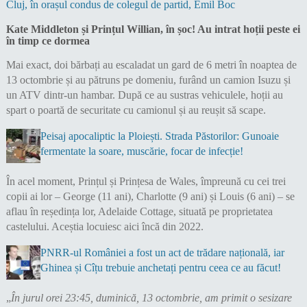
Cluj, în orașul condus de colegul de partid, Emil Boc
Kate Middleton și Prințul Willian, în șoc! Au intrat hoții peste ei
în timp ce dormea
Mai exact, doi bărbați au escaladat un gard de 6 metri în noaptea de
13 octombrie și au pătruns pe domeniu, furând un camion Isuzu și
un ATV dintr-un hambar. După ce au sustras vehiculele, hoții au
spart o poartă de securitate cu camionul și au reușit să scape.
Peisaj apocaliptic la Ploiești. Strada Păstorilor: Gunoaie
fermentate la soare, muscărie, focar de infecție!
În acel moment, Prințul și Prințesa de Wales, împreună cu cei trei
copii ai lor – George (11 ani), Charlotte (9 ani) și Louis (6 ani) – se
aflau în reședința lor, Adelaide Cottage, situată pe proprietatea
castelului. Aceștia locuiesc aici încă din 2022.
PNRR-ul României a fost un act de trădare națională, iar
Ghinea și Cîțu trebuie anchetați pentru ceea ce au făcut!
„
În jurul orei 23:45, duminică, 13 octombrie, am primit o sesizare