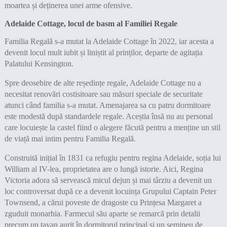
moartea și deținerea unei arme ofensive.
Adelaide Cottage, locul de basm al Familiei Regale
Familia Regală s-a mutat la Adelaide Cottage în 2022, iar acesta a
devenit locul mult iubit și liniștit al prinților, departe de agitația
Palatului Kensington.
Spre deosebire de alte reședințe regale, Adelaide Cottage nu a
necesitat renovări costisitoare sau măsuri speciale de securitate
atunci când familia s-a mutat. Amenajarea sa cu patru dormitoare
este modestă după standardele regale. Aceștia însă nu au personal
care locuiește la castel fiind o alegere făcută pentru a menține un stil
de viață mai intim pentru Familia Regală.
Construită inițial în 1831 ca refugiu pentru regina Adelaide, soția lui
William al IV-lea, proprietatea are o lungă istorie. Aici, Regina
Victoria adora să servească micul dejun și mai târziu a devenit un
loc controversat după ce a devenit locuința Grupului Captain Peter
Townsend, a cărui poveste de dragoste cu Prințesa Margaret a
zguduit monarhia. Farmecul său aparte se remarcă prin detalii
precum un tavan aurit în dormitorul principal și un șemineu de