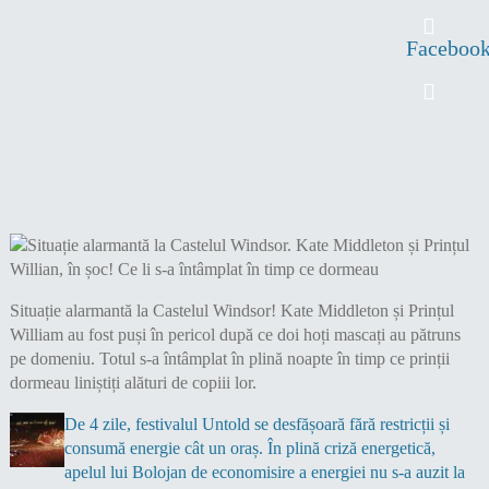
Faceboo
Situație alarmantă la Castelul Windsor! Kate Middleton și Prințul
William au fost puși în pericol după ce doi hoți mascați au pătruns
pe domeniu. Totul s-a întâmplat în plină noapte în timp ce prinții
dormeau liniștiți alături de copiii lor.
De 4 zile, festivalul Untold se desfășoară fără restricții și
consumă energie cât un oraș. În plină criză energetică,
apelul lui Bolojan de economisire a energiei nu s-a auzit la