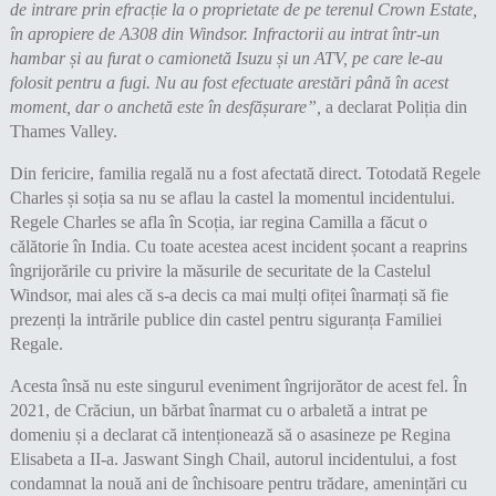
de intrare prin efracție la o proprietate de pe terenul Crown Estate,
în apropiere de A308 din Windsor. Infractorii au intrat într-un
hambar și au furat o camionetă Isuzu și un ATV, pe care le-au
folosit pentru a fugi. Nu au fost efectuate arestări până în acest
moment, dar o anchetă este în desfășurare”,
a declarat Poliția din
Thames Valley.
Din fericire, familia regală nu a fost afectată direct. Totodată Regele
Charles și soția sa nu se aflau la castel la momentul incidentului.
Regele Charles se afla în Scoția, iar regina Camilla a făcut o
călătorie în India. Cu toate acestea acest incident șocant a reaprins
îngrijorările cu privire la măsurile de securitate de la Castelul
Windsor, mai ales că s-a decis ca mai mulți ofiței înarmați să fie
prezenți la intrările publice din castel pentru siguranța Familiei
Regale.
Acesta însă nu este singurul eveniment îngrijorător de acest fel. În
2021, de Crăciun, un bărbat înarmat cu o arbaletă a intrat pe
domeniu și a declarat că intenționează să o asasineze pe Regina
Elisabeta a II-a. Jaswant Singh Chail, autorul incidentului, a fost
condamnat la nouă ani de închisoare pentru trădare, amenințări cu