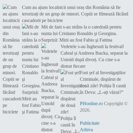
Cum au ajuns localnicii unui oraș din România să fie
terorizați de un grup de minori. Copiii se filmează făcând
cascadorii pe biciclete
Mii de fani s-au strâns la o catedrală pentru
nunta lui Cristiano Ronaldo şi Georgina.
Surpriză: Mirii au fost Fabio şi Fatima
Vedetele s-au înghesuit la festival!
Cabral și Andreea Ibacka, separat la
Untold după divorț. Cu cine s-a
distrat fiecare
Fost șef al Investigațiilor
Criminale, dispărut de
două zile! Poliția îl caută
în Deva: „L-ați văzut?”
PHonline.ro
Copyright ©
2026.
Publicitate
Arhiva