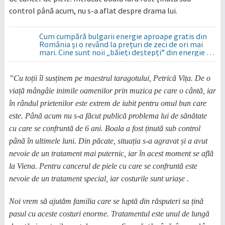
control până acum, nu s-a aflat despre drama lui.
Cum cumpără bulgarii energie aproape gratis din
România și o revând la prețuri de zeci de ori mai
mari. Cine sunt noii „băieți deștepți” din energie de
la sud de Dunăre
”Cu toții îl susținem pe maestrul taragotului, Petrică Vița. De o
viață mângâie inimile oamenilor prin muzica pe care o cântă, iar
în rândul prietenilor este extrem de iubit pentru omul bun care
este. Până acum nu s-a făcut publică problema lui de sănătate
cu care se confruntă de 6 ani. Boala a fost ținută sub control
până în ultimele luni. Din păcate, situația s-a agravat și a avut
nevoie de un tratament mai puternic, iar în acest moment se află
la Viena. Pentru cancerul de piele cu care se confruntă este
nevoie de un tratament special, iar costurile sunt uriașe .
Noi vrem să ajutăm familia care se luptă din răsputeri sa țină
pasul cu aceste costuri enorme. Tratamentul este unul de lungă