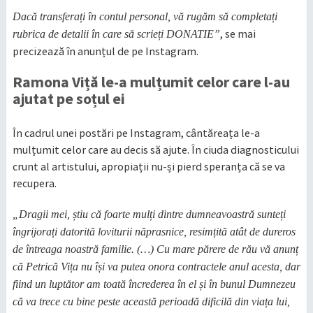
Dacă transferați în contul personal, vă rugăm să completați
, se mai
rubrica de detalii în care să scrieți DONATIE”
precizează în anunțul de pe Instagram.
Ramona Viță le-a mulțumit celor care l-au
ajutat pe soțul ei
În cadrul unei postări pe Instagram, cântăreața le-a
mulțumit celor care au decis să ajute. În ciuda diagnosticului
crunt al artistului, apropiații nu-și pierd speranța că se va
recupera.
„Dragii mei, știu că foarte mulți dintre dumneavoastră sunteți
îngrijorați datorită loviturii năprasnice, resimțită atât de dureros
de întreaga noastră familie. (…) Cu mare părere de rău vă anunț
că Petrică Vița nu își va putea onora contractele anul acesta, dar
fiind un luptător am toată încrederea în el și în bunul Dumnezeu
că va trece cu bine peste această perioadă dificilă din viața lui,