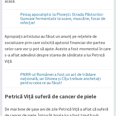
acasă.
Peisaj apocaliptic la Ploiești. Strada Păstorilor:
Gunoaie fermentate la soare, muscărie, focar de
infecție!
Apropiații artistului au făcut un anunț pe rețelele de
socializare prin care solicită ajutorul financiar din partea
celor care vor și pot să ajute. Aceste a fost momentul în care
s-a aflat adevărul despre starea de sănătate a lui Petrică
Viță.
PNRR-ul României a fost un act de trădare
națională, iar Ghinea și Cîțu trebuie anchetați
pentru ceea ce au făcut!
Petrică Viță suferă de cancer de piele
De mai bine de șase ani de zile Petrică Viță a aflat că suferă
de cancer de piele. Întrucât boala lui a fost ținută sub