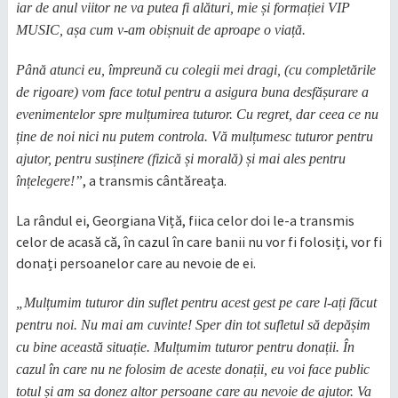
iar de anul viitor ne va putea fi alături, mie și formației VIP
MUSIC, așa cum v-am obișnuit de aproape o viață.
Până atunci eu, împreună cu colegii mei dragi, (cu completările
de rigoare) vom face totul pentru a asigura buna desfășurare a
evenimentelor spre mulțumirea tuturor. Cu regret, dar ceea ce nu
ține de noi nici nu putem controla. Vă mulțumesc tuturor pentru
ajutor, pentru susținere (fizică și morală) și mai ales pentru
, a transmis cântăreața.
înțelegere!”
La rândul ei, Georgiana Viță, fiica celor doi le-a transmis
celor de acasă că, în cazul în care banii nu vor fi folosiți, vor fi
donați persoanelor care au nevoie de ei.
„Mulțumim tuturor din suflet pentru acest gest pe care l-ați făcut
pentru noi. Nu mai am cuvinte! Sper din tot sufletul să depășim
cu bine această situație. Mulțumim tuturor pentru donații. În
cazul în care nu ne folosim de aceste donații, eu voi face public
totul și am sa donez altor persoane care au nevoie de ajutor. Va