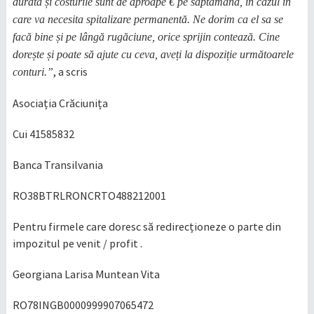
durată și costurile sunt de aproape € pe săptămână, în cazul în
care va necesita spitalizare permanentă. Ne dorim ca el sa se
facă bine și pe lângă rugăciune, orice sprijin contează. Cine
dorește și poate să ajute cu ceva, aveți la dispoziție următoarele
, a scris
conturi.”
Asociația Crăciunița
Cui 41585832
Banca Transilvania
RO38BTRLRONCRTO488212001
Pentru firmele care doresc să redirecționeze o parte din
impozitul pe venit / profit .
Georgiana Larisa Muntean Vita
RO78INGB0000999907065472