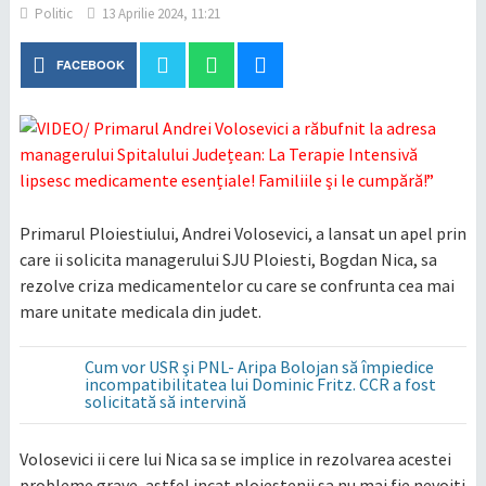
Politic
13 Aprilie 2024, 11:21
FACEBOOK
Primarul Ploiestiului, Andrei Volosevici, a lansat un apel prin
care ii solicita managerului SJU Ploiesti, Bogdan Nica, sa
rezolve criza medicamentelor cu care se confrunta cea mai
mare unitate medicala din judet.
Cum vor USR şi PNL- Aripa Bolojan să împiedice
incompatibilitatea lui Dominic Fritz. CCR a fost
solicitată să intervină
Volosevici ii cere lui Nica sa se implice in rezolvarea acestei
probleme grave, astfel incat ploiestenii sa nu mai fie nevoiti