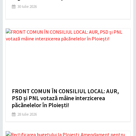
30 Iulie 2026
FRONT COMUN ÎN CONSILIUL LOCAL: AUR,
PSD și PNL votază mâine interzicerea
păcănelelor în Ploiești!
28 Iulie 2026