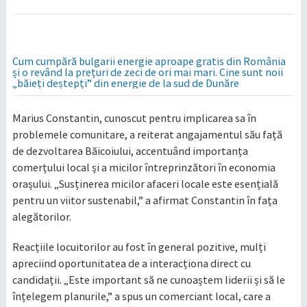
Cum cumpără bulgarii energie aproape gratis din România
și o revând la prețuri de zeci de ori mai mari. Cine sunt noii
„băieți deștepți” din energie de la sud de Dunăre
Marius Constantin, cunoscut pentru implicarea sa în
problemele comunitare, a reiterat angajamentul său față
de dezvoltarea Băicoiului, accentuând importanța
comerțului local și a micilor întreprinzători în economia
orașului. „Susținerea micilor afaceri locale este esențială
pentru un viitor sustenabil,” a afirmat Constantin în fața
alegătorilor.
Reacțiile locuitorilor au fost în general pozitive, mulți
apreciind oportunitatea de a interacționa direct cu
candidații. „Este important să ne cunoaștem liderii și să le
înțelegem planurile,” a spus un comerciant local, care a