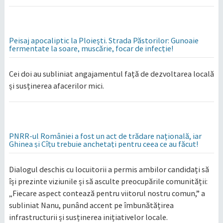
Peisaj apocaliptic la Ploiești. Strada Păstorilor: Gunoaie
fermentate la soare, muscărie, focar de infecție!
Cei doi au subliniat angajamentul față de dezvoltarea locală
și susținerea afacerilor mici.
PNRR-ul României a fost un act de trădare națională, iar
Ghinea și Cîțu trebuie anchetați pentru ceea ce au făcut!
Dialogul deschis cu locuitorii a permis ambilor candidați să
își prezinte viziunile și să asculte preocupările comunității:
„Fiecare aspect contează pentru viitorul nostru comun,” a
subliniat Nanu, punând accent pe îmbunătățirea
infrastructurii și susținerea inițiativelor locale.