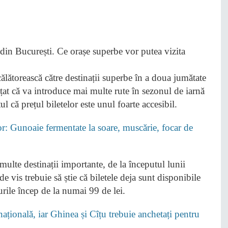
ălătorească către destinații superbe în a doua jumătate
at că va introduce mai multe rute în sezonul de iarnă
 că prețul biletelor este unul foarte accesibil.
lor: Gunoaie fermentate la soare, muscărie, focar de
ulte destinații importante, de la începutul lunii
de vis trebuie să știe că biletele deja sunt disponibile
țurile încep de la numai 99 de lei.
țională, iar Ghinea și Cîțu trebuie anchetați pentru