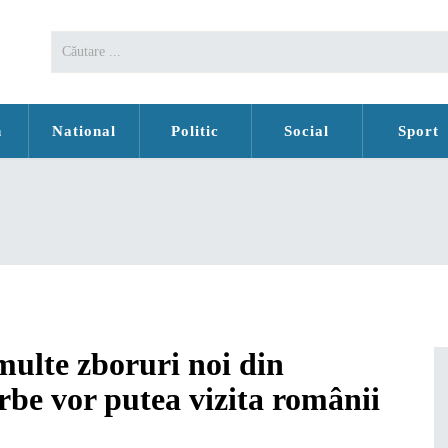
n
National
Politic
Social
Sport
multe zboruri noi din
rbe vor putea vizita românii