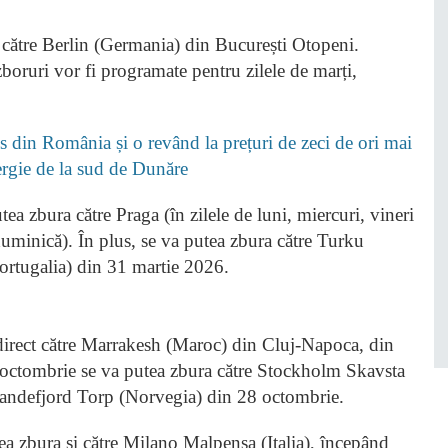
către Berlin (Germania) din București Otopeni.
oruri vor fi programate pentru zilele de marți,
 din România și o revând la prețuri de zeci de ori mai
nergie de la sud de Dunăre
a zbura către Praga (în zilele de luni, miercuri, vineri
duminică). În plus, se va putea zbura către Turku
ortugalia) din 31 martie 2026.
irect către Marrakesh (Maroc) din Cluj-Napoca, din
octombrie se va putea zbura către Stockholm Skavsta
 Sandefjord Torp (Norvegia) din 28 octombrie.
a zbura și către Milano Malpensa (Italia), începând