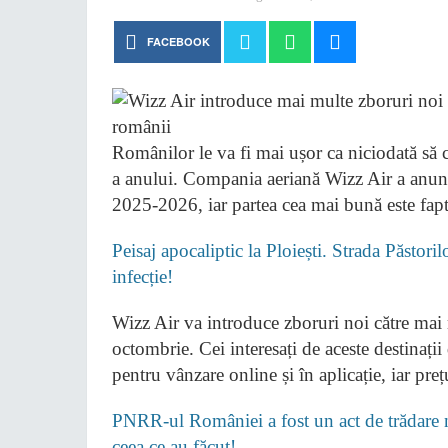
FACEBOOK
Românilor le va fi mai ușor ca niciodată să c
a anului. Compania aeriană Wizz Air a anunț
2025-2026, iar partea cea mai bună este faptul
Peisaj apocaliptic la Ploiești. Strada Păstori
infecție!
Wizz Air va introduce zboruri noi către mai m
octombrie. Cei interesați de aceste destinații 
pentru vânzare online și în aplicație, iar pre
PNRR-ul României a fost un act de trădare na
ceea ce au făcut!