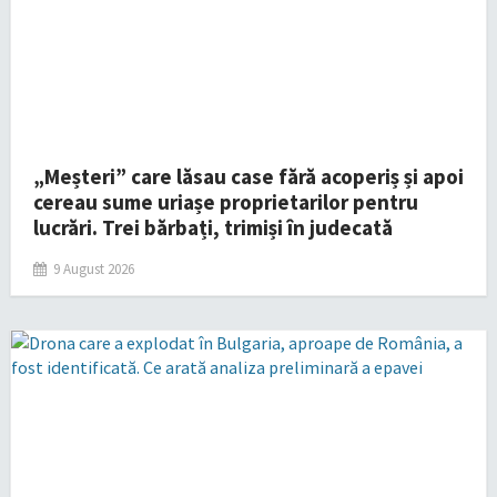
„Meșteri” care lăsau case fără acoperiș și apoi
cereau sume uriașe proprietarilor pentru
lucrări. Trei bărbați, trimiși în judecată
9 August 2026