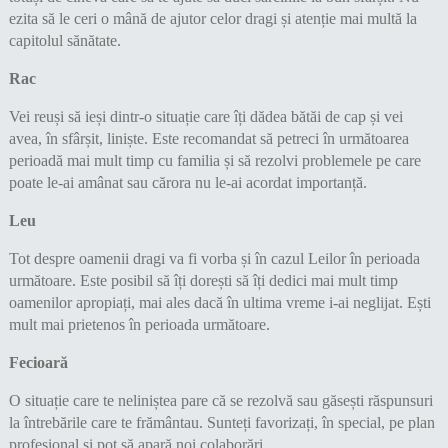
ezita să le ceri o mână de ajutor celor dragi și atenție mai multă la
capitolul sănătate.
Rac
Vei reuși să ieși dintr-o situație care îți dădea bătăi de cap și vei
avea, în sfârșit, liniște. Este recomandat să petreci în următoarea
perioadă mai mult timp cu familia și să rezolvi problemele pe care
poate le-ai amânat sau cărora nu le-ai acordat importanță.
Leu
Tot despre oamenii dragi va fi vorba și în cazul Leilor în perioada
următoare. Este posibil să îți dorești să îți dedici mai mult timp
oamenilor apropiați, mai ales dacă în ultima vreme i-ai neglijat. Ești
mult mai prietenos în perioada următoare.
Fecioară
O situație care te neliniștea pare că se rezolvă sau găsești răspunsuri
la întrebările care te frământau. Sunteți favorizați, în special, pe plan
profesional și pot să apară noi colaborări.