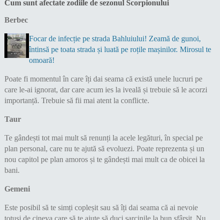
Cum sunt afectate zodiile de sezonul Scorpionului
Berbec
Focar de infecție pe strada Bahluiului! Zeamă de gunoi,
întinsă pe toata strada și luată pe roțile mașinilor. Mirosul te
omoară!
Poate fi momentul în care îți dai seama că există unele lucruri pe
care le-ai ignorat, dar care acum ies la iveală și trebuie să le acorzi
importanță. Trebuie să fii mai atent la conflicte.
Taur
Te gândești tot mai mult să renunți la acele legături, în special pe
plan personal, care nu te ajută să evoluezi. Poate reprezenta și un
nou capitol pe plan amoros și te gândești mai mult ca de obicei la
bani.
Gemeni
Este posibil să te simți copleșit sau să îți dai seama că ai nevoie
totuși de cineva care să te ajute să duci sarcinile la bun sfârșit. Nu