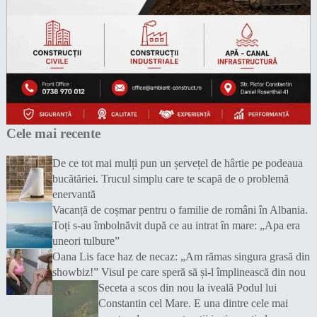
Cele mai recente
De ce tot mai mulți pun un șervețel de hârtie pe podeaua
bucătăriei. Trucul simplu care te scapă de o problemă
enervantă
Vacanță de coșmar pentru o familie de români în Albania.
Toți s-au îmbolnăvit după ce au intrat în mare: „Apa era
uneori tulbure”
Oana Lis face haz de necaz: „Am rămas singura grasă din
showbiz!” Visul pe care speră să și-l împlinească din nou
Seceta a scos din nou la iveală Podul lui
Constantin cel Mare. E una dintre cele mai