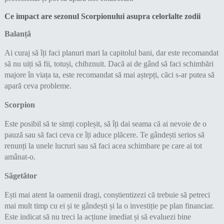
Ce impact are sezonul Scorpionului asupra celorlalte zodii
Balanță
Ai curaj să îți faci planuri mari la capitolul bani, dar este recomandat
să nu uiți să fii, totuși, chibznuit. Dacă ai de gând să faci schimbări
majore în viața ta, este recomandat să mai aștepți, căci s-ar putea să
apară ceva probleme.
Scorpion
Este posibil să te simți copleșit, să îți dai seama că ai nevoie de o
pauză sau să faci ceva ce îți aduce plăcere. Te gândești serios să
renunți la unele lucruri sau să faci acea schimbare pe care ai tot
amânat-o.
Săgetător
Ești mai atent la oamenii dragi, conștientizezi că trebuie să petreci
mai mult timp cu ei și te gândești și la o investiție pe plan financiar.
Este indicat să nu treci la acțiune imediat și să evaluezi bine