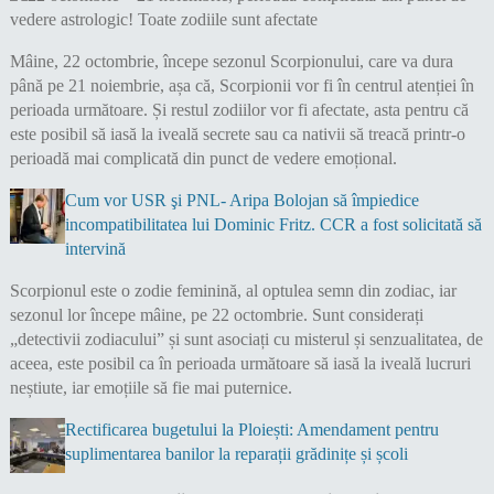
Mâine, 22 octombrie, începe sezonul Scorpionului, care va dura
până pe 21 noiembrie, așa că, Scorpionii vor fi în centrul atenției în
perioada următoare. Și restul zodiilor vor fi afectate, asta pentru că
este posibil să iasă la iveală secrete sau ca nativii să treacă printr-o
perioadă mai complicată din punct de vedere emoțional.
Cum vor USR şi PNL- Aripa Bolojan să împiedice
incompatibilitatea lui Dominic Fritz. CCR a fost solicitată să
intervină
Scorpionul este o zodie feminină, al optulea semn din zodiac, iar
sezonul lor începe mâine, pe 22 octombrie. Sunt considerați
„detectivii zodiacului” și sunt asociați cu misterul și senzualitatea, de
aceea, este posibil ca în perioada următoare să iasă la iveală lucruri
neștiute, iar emoțiile să fie mai puternice.
Rectificarea bugetului la Ploiești: Amendament pentru
suplimentarea banilor la reparații grădinițe și școli