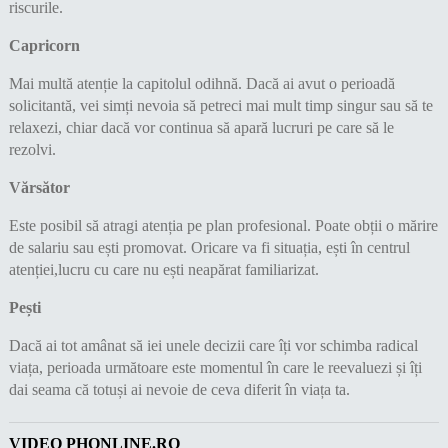
riscurile.
Capricorn
Mai multă atenție la capitolul odihnă. Dacă ai avut o perioadă
solicitantă, vei simți nevoia să petreci mai mult timp singur sau să te
relaxezi, chiar dacă vor continua să apară lucruri pe care să le
rezolvi.
Vărsător
Este posibil să atragi atenția pe plan profesional. Poate obții o mărire
de salariu sau ești promovat. Oricare va fi situația, ești în centrul
atenției,lucru cu care nu ești neapărat familiarizat.
Pești
Dacă ai tot amânat să iei unele decizii care îți vor schimba radical
viața, perioada următoare este momentul în care le reevaluezi și îți
dai seama că totuși ai nevoie de ceva diferit în viața ta.
VIDEO PHONLINE.RO