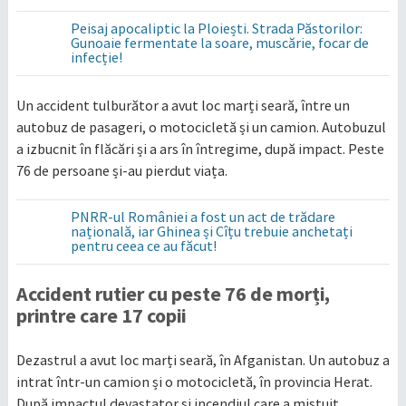
Peisaj apocaliptic la Ploiești. Strada Păstorilor:
Gunoaie fermentate la soare, muscărie, focar de
infecție!
Un accident tulburător a avut loc marți seară, între un
autobuz de pasageri, o motocicletă și un camion. Autobuzul
a izbucnit în flăcări și a ars în întregime, după impact. Peste
76 de persoane și-au pierdut viața.
PNRR-ul României a fost un act de trădare
națională, iar Ghinea și Cîțu trebuie anchetați
pentru ceea ce au făcut!
Accident rutier cu peste 76 de morți,
printre care 17 copii
Dezastrul a avut loc marți seară, în Afganistan. Un autobuz a
intrat într-un camion și o motocicletă, în provincia Herat.
După impactul devastator și incendiul care a mistuit