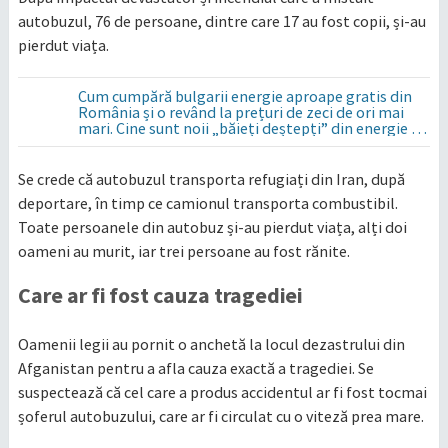
autobuzul, 76 de persoane, dintre care 17 au fost copii, și-au
pierdut viața.
Cum cumpără bulgarii energie aproape gratis din
România și o revând la prețuri de zeci de ori mai
mari. Cine sunt noii „băieți deștepți” din energie de
la sud de Dunăre
Se crede că autobuzul transporta refugiați din Iran, după
deportare, în timp ce camionul transporta combustibil.
Toate persoanele din autobuz și-au pierdut viața, alți doi
oameni au murit, iar trei persoane au fost rănite.
Care ar fi fost cauza tragediei
Oamenii legii au pornit o anchetă la locul dezastrului din
Afganistan pentru a afla cauza exactă a tragediei. Se
suspectează că cel care a produs accidentul ar fi fost tocmai
șoferul autobuzului, care ar fi circulat cu o viteză prea mare.