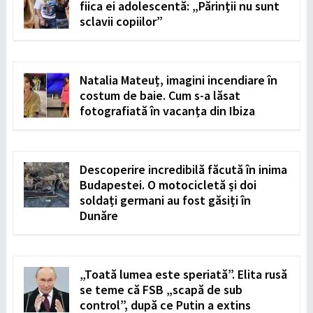
fiica ei adolescentă: „Părinții nu sunt
sclavii copiilor”
Natalia Mateuț, imagini incendiare în
costum de baie. Cum s-a lăsat
fotografiată în vacanța din Ibiza
Descoperire incredibilă făcută în inima
Budapestei. O motocicletă și doi
soldați germani au fost găsiți în
Dunăre
„Toată lumea este speriată”. Elita rusă
se teme că FSB „scapă de sub
control”, după ce Putin a extins