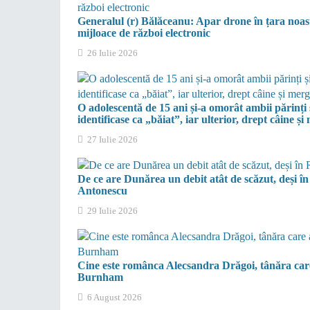
Generalul (r) Bălăceanu: Apar drone în țara noastr
mijloace de război electronic
26 Iulie 2026
O adolescentă de 15 ani și-a omorât ambii părinți 
identificase ca „băiat”, iar ulterior, drept câine ș
27 Iulie 2026
De ce are Dunărea un debit atât de scăzut, deși î
Antonescu
29 Iulie 2026
Cine este românca Alecsandra Drăgoi, tânăra care 
Burnham
6 August 2026