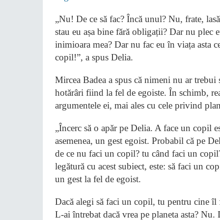
„Nu! De ce să fac? Încă unul? Nu, frate, lasă
stau eu așa bine fără obligații? Dar nu plec 
inimioara mea? Dar nu fac eu în viața asta c
copil!”, a spus Delia.
Mircea Badea a spus că nimeni nu ar trebui să
hotărâri fiind la fel de egoiste. În schimb, 
argumentele ei, mai ales cu cele privind plan
„Încerc să o apăr pe Delia. A face un copil e
asemenea, un gest egoist. Probabil că pe Delia
de ce nu faci un copil? tu când faci un copil
legătură cu acest subiect, este: să faci un cop
un gest la fel de egoist.
Dacă alegi să faci un copil, tu pentru cine î
L-ai întrebat dacă vrea pe planeta asta? Nu. D