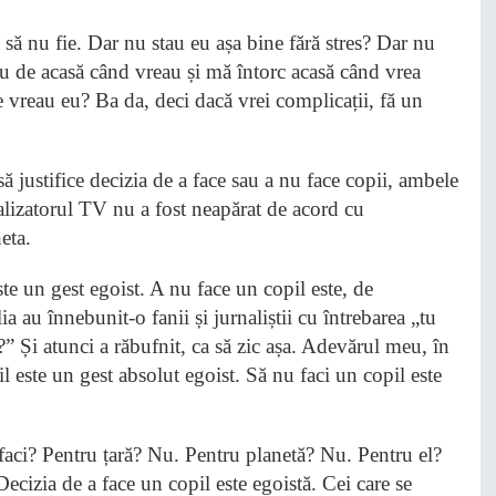
 să nu fie. Dar nu stau eu așa bine fără stres? Dar nu
eu de acasă când vreau și mă întorc acasă când vrea
e vreau eu? Ba da, deci dacă vrei complicații, fă un
 justifice decizia de a face sau a nu face copii, ambele
realizatorul TV nu a fost neapărat de acord cu
eta.
ste un gest egoist. A nu face un copil este, de
 au înnebunit-o fanii și jurnaliștii cu întrebarea „tu
?” Și atunci a răbufnit, ca să zic așa. Adevărul meu, în
il este un gest absolut egoist. Să nu faci un copil este
l faci? Pentru țară? Nu. Pentru planetă? Nu. Pentru el?
ecizia de a face un copil este egoistă. Cei care se