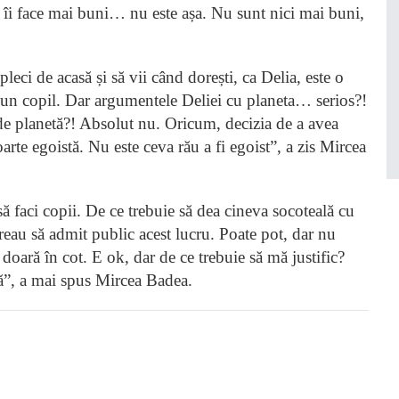
e îi face mai buni… nu este așa. Nu sunt nici mai buni,
leci de acasă și să vii când dorești, ca Delia, este o
ce un copil. Dar argumentele Deliei cu planeta… serios?!
e de planetă?! Absolut nu. Oricum, decizia de a avea
arte egoistă. Nu este ceva rău a fi egoist”, a zis Mircea
să faci copii. De ce trebuie să dea cineva socoteală cu
vreau să admit public acest lucru. Poate pot, dar nu
doară în cot. E ok, dar de ce trebuie să mă justific?
imă”, a mai spus Mircea Badea.