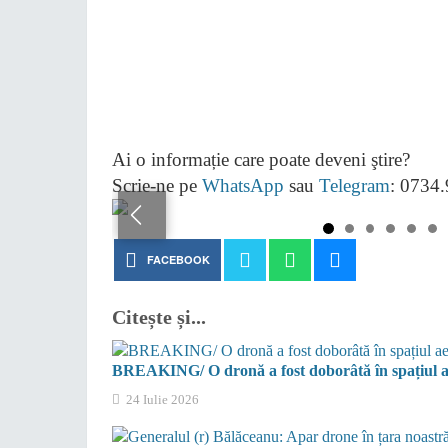
Ai o informație care poate deveni ştire?
Scrie-ne pe
WhatsApp
sau
Telegram
: 0734
FACEBOOK
Citește și...
BREAKING/ O dronă a fost doborâtă în spațiul ae
24 Iulie 2026