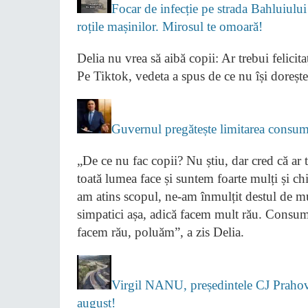
Focar de infecție pe strada Bahluiului
roțile mașinilor. Mirosul te omoară!
Delia nu vrea să aibă copii: Ar trebui felicit
Pe Tiktok, vedeta a spus de ce nu își dorește
Guvernul pregătește limitarea consumu
„De ce nu fac copii? Nu știu, dar cred că ar t
toată lumea face și suntem foarte mulți și c
am atins scopul, ne-am înmulțit destul de mu
simpatici așa, adică facem mult rău. Consu
facem rău, poluăm”, a zis Delia.
Virgil NANU, președintele CJ Prahova
august!