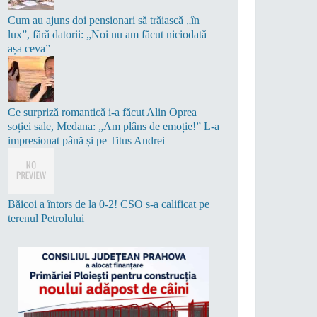
Cum au ajuns doi pensionari să trăiască „în
lux”, fără datorii: „Noi nu am făcut niciodată
așa ceva”
Ce surpriză romantică i-a făcut Alin Oprea
soției sale, Medana: „Am plâns de emoție!” L-a
impresionat până și pe Titus Andrei
Băicoi a întors de la 0-2! CSO s-a calificat pe
terenul Petrolului