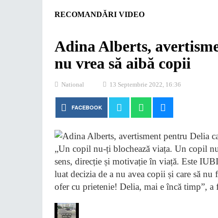
RECOMANDĂRI VIDEO
Adina Alberts, avertisme
nu vrea să aibă copii
National
13 Septembrie 2022, 16:36
FACEBOOK
„Un copil nu-ți blochează viața. Un copil nu-
sens, direcție și motivație în viață. Este 
luat decizia de a nu avea copii și care să nu f
ofer cu prietenie! Delia, mai e încă timp”, a