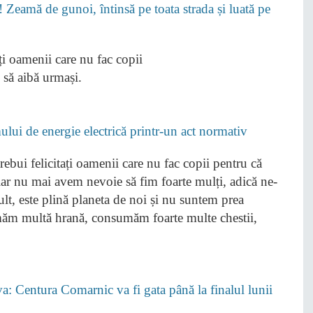
! Zeamă de gunoi, întinsă pe toata strada și luată pe
ați oamenii care nu fac copii
 să aibă urmași.
lui de energie electrică printr-un act normativ
rebui felicitați oamenii care nu fac copii pentru că
hiar nu mai avem nevoie să fim foarte mulți, adică ne-
lt, este plină planeta de noi și nu suntem prea
măm multă hrană, consumăm foarte multe chestii,
: Centura Comarnic va fi gata până la finalul lunii