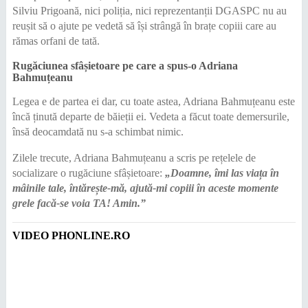
Silviu Prigoană, nici poliția, nici reprezentanții DGASPC nu au
reușit să o ajute pe vedetă să își strângă în brațe copiii care au
rămas orfani de tată.
Rugăciunea sfâșietoare pe care a spus-o Adriana
Bahmuțeanu
Legea e de partea ei dar, cu toate astea, Adriana Bahmuțeanu este
încă ținută departe de băieții ei. Vedeta a făcut toate demersurile,
însă deocamdată nu s-a schimbat nimic.
Zilele trecute, Adriana Bahmuțeanu a scris pe rețelele de
socializare o rugăciune sfâșietoare:
„Doamne, îmi las viața în
mâinile tale, întărește-mă, ajută-mi copiii în aceste momente
grele facă-se voia TA! Amin.”
VIDEO PHONLINE.RO