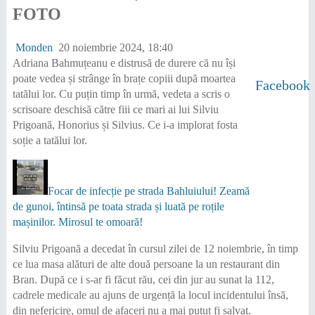
FOTO
Monden
20 noiembrie 2024, 18:40
Adriana Bahmuțeanu e distrusă de durere că nu își
poate vedea și strânge în brațe copiii după moartea
Facebook
tatălui lor. Cu puțin timp în urmă, vedeta a scris o
scrisoare deschisă către fiii ce mari ai lui Silviu
Prigoană, Honorius și Silvius. Ce i-a implorat fosta
soție a tatălui lor.
Focar de infecție pe strada Bahluiului! Zeamă
de gunoi, întinsă pe toata strada și luată pe roțile
mașinilor. Mirosul te omoară!
Silviu Prigoană a decedat în cursul zilei de 12 noiembrie, în timp
ce lua masa alături de alte două persoane la un restaurant din
Bran. După ce i s-ar fi făcut rău, cei din jur au sunat la 112,
cadrele medicale au ajuns de urgență la locul incidentului însă,
din nefericire, omul de afaceri nu a mai putut fi salvat.