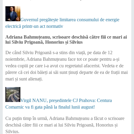
Guvernul pregătește limitarea consumului de energie
electrică printr-un act normativ
Adriana Bahmuțeanu, scrisoare deschisă către fiii ce mari ai
lui Silviu Prigoană, Honorius și Silvius
De când Silviu Prigoană s-a stins din viață, pe data de 12
noiembrie, Adriana Bahmuțeanu face tot ce poate pentru a-și
vedea copiii pe care i-a avut cu regretatul afacerist. Vedeta e de
părere că cei doi băieți ai săi sunt ținuți departe de ea de frații mai
mari și sunt alienați.
Virgil NANU, președintele CJ Prahova: Centura
Comarnic va fi gata până la finalul lunii august!
Cu puțin timp în urmă, Adriana Bahmuțeanu a făcut o scrisoare
deschisă către fiii ce mari ai lui Silviu Prigoană, Honorius și
Silvius.