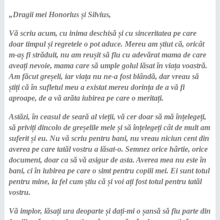
„Dragii mei Honorius și Silvius,
Vă scriu acum, cu inima deschisă și cu sinceritatea pe care
doar timpul și regretele o pot aduce. Mereu am știut că, oricât
m-aș fi străduit, nu am reușit să fiu cu adevărat mama de care
aveați nevoie, mama care să umple golul lăsat în viața voastră.
Am făcut greșeli, iar viața nu ne-a fost blândă, dar vreau să
știți că în sufletul meu a existat mereu dorința de a vă fi
aproape, de a vă arăta iubirea pe care o meritați.
Astăzi, în ceasul de seară al vieții, vă cer doar să mă înțelegeți,
să priviți dincolo de greșelile mele și să înțelegeți cât de mult am
suferit și eu. Nu vă scriu pentru bani, nu vreau niciun cent din
averea pe care tatăl vostru a lăsat-o. Semnez orice hârtie, orice
document, doar ca să vă asigur de asta. Averea mea nu este în
bani, ci în iubirea pe care o simt pentru copiii mei. Ei sunt totul
pentru mine, la fel cum știu că și voi ați fost totul pentru tatăl
vostru.
Vă implor, lăsați ura deoparte și dați-mi o șansă să fiu parte din