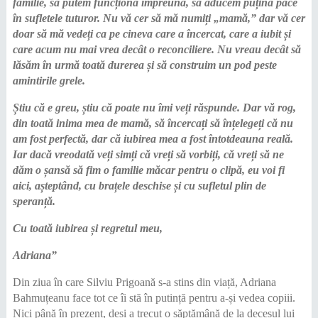
familie, să putem funcționa împreună, să aducem puțină pace
în sufletele tuturor. Nu vă cer să mă numiți „mamă,” dar vă cer
doar să mă vedeți ca pe cineva care a încercat, care a iubit și
care acum nu mai vrea decât o reconciliere. Nu vreau decât să
lăsăm în urmă toată durerea și să construim un pod peste
amintirile grele.
Știu că e greu, știu că poate nu îmi veți răspunde. Dar vă rog,
din toată inima mea de mamă, să încercați să înțelegeți că nu
am fost perfectă, dar că iubirea mea a fost întotdeauna reală.
Iar dacă vreodată veți simți că vreți să vorbiți, că vreți să ne
dăm o șansă să fim o familie măcar pentru o clipă, eu voi fi
aici, așteptând, cu brațele deschise și cu sufletul plin de
speranță.
Cu toată iubirea și regretul meu,
Adriana”
Din ziua în care Silviu Prigoană s-a stins din viață, Adriana
Bahmuțeanu face tot ce îi stă în putință pentru a-și vedea copiii.
Nici până în prezent, deși a trecut o săptămână de la decesul lui