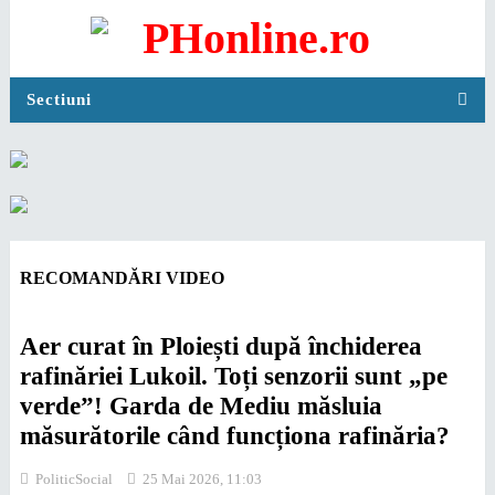
Sectiuni
RECOMANDĂRI VIDEO
Aer curat în Ploiești după închiderea
rafinăriei Lukoil. Toți senzorii sunt „pe
verde”! Garda de Mediu măsluia
măsurătorile când funcționa rafinăria?
Politic
Social
25 Mai 2026, 11:03