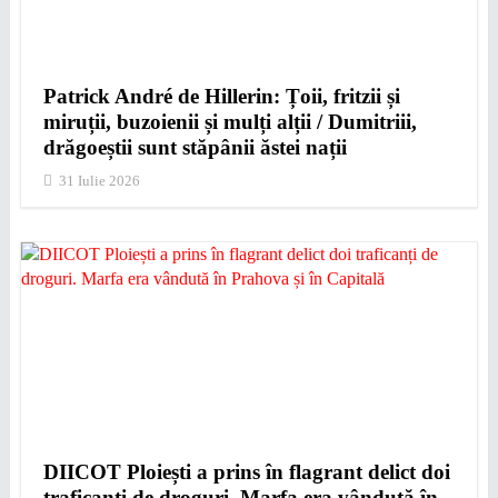
Patrick André de Hillerin: Țoii, fritzii și
miruții, buzoienii și mulți alții / Dumitriii,
drăgoeștii sunt stăpânii ăstei nații
31 Iulie 2026
DIICOT Ploiești a prins în flagrant delict doi
traficanți de droguri. Marfa era vândută în