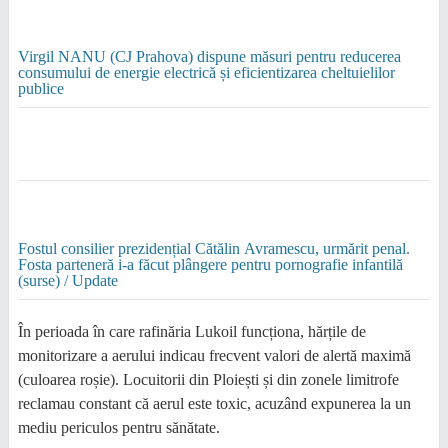
Virgil NANU (CJ Prahova) dispune măsuri pentru reducerea
consumului de energie electrică și eficientizarea cheltuielilor
publice
Fostul consilier prezidențial Cătălin Avramescu, urmărit penal.
Fosta parteneră i-a făcut plângere pentru pornografie infantilă
(surse) / Update
În perioada în care rafinăria Lukoil funcționa, hărțile de
monitorizare a aerului indicau frecvent valori de alertă maximă
(culoarea roșie). Locuitorii din Ploiești și din zonele limitrofe
reclamau constant că aerul este toxic, acuzând expunerea la un
mediu periculos pentru sănătate.