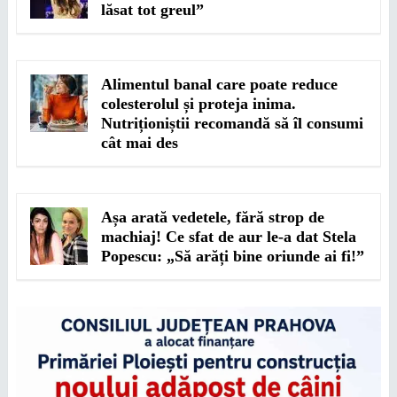
lăsat tot greul”
Alimentul banal care poate reduce
colesterolul și proteja inima.
Nutriționiștii recomandă să îl consumi
cât mai des
Așa arată vedetele, fără strop de
machiaj! Ce sfat de aur le-a dat Stela
Popescu: „Să arăți bine oriunde ai fi!”