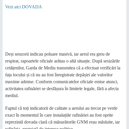
Vezi aici DOVADA
Deși senzorii indicau poluare masivă, iar aerul era greu de
respirat, rapoartele oficiale arătau o altă situație. După sesizările
cetățenilor, Garda de Mediu transmitea că a efectuat verificări la
fața locului și că nu au fost înregistrate depășiri ale valorilor
maxime admise. Conform comunicatelor oficiale emise atunci,
activitatea rafinăriei se desfășura în limitele legale, fără a afecta
mediul.
​Faptul că toți indicatorii de calitate a aerului au trecut pe verde
exact în momentul în care instalațiile rafinăriei au fost oprite
reprezintă dovada clară că măsurătorile GNM erau măsluite, iar
rafinăria, protejată de interese politice.