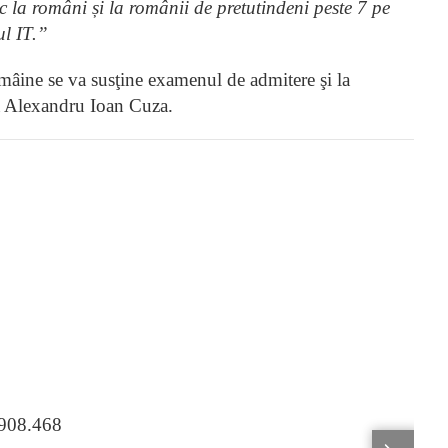
 la români și la românii de pretutindeni peste 7 pe
ul IT.”
t mâine se va susţine examenul de admitere şi la
ea Alexandru Ioan Cuza.
.908.468