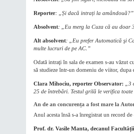
Reporter
: „Și dacă intrați la amândouă?”
Absolvent
: „Eu merg la Cuza că au doar 
Alt absolvent
: „Eu prefer Automatică şi Ca
multe lucruri de pe AC.”
Odată intraţi în sala de examen s-au văzut c
să studieze într-un domeniu de viitor, dupa 
Clara Mihociu, reporter Observator:
„3 o
25 de întrebări. Testul grilă le verifica to
An de an concurența a fost mare la
Autom
Anul acesta însă s-a înregistrat un record de 
Prof. dr. Vasile Manta, decanul Facultăți