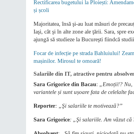
Rectificarea bugetului la Ploiești: Amendame
și școli
Majoritatea, însă şi-au luat măsuri de precauţie
Iaşi, cât şi în alte zone ale ţării. Sara, spre
ajungă să studieze la Bucureşti fiindcă studii
Focar de infecție pe strada Bahluiului! Zeamă
mașinilor. Mirosul te omoară!
Salariile din IT, atractive pentru absolv
Sara Grigorice din Bacau
:
„Emoții!? Nu, 
variantele și sunt ușoare fata de celelalte fa
Reporter
: „Şi salariile te motivează?”
Sara Grigorice
: „Şi salariile. Am văzut că 
Absolvent
:
„Să fim siguri, niciodată nu str