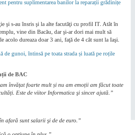
nt pentru suplimentarea banilor la reparații grădinițe
 şi s-au însris şi la alte facutăţi cu profil IT. Atât în
 exemplu, vine din Bacău, dar şi-ar dori mai mult să
le acolo dureaza doar 3 ani, faţă de 4 cât sunt la Iaşi.
 de gunoi, întinsă pe toata strada și luată pe roțile
enții de BAC
am învățat foarte mult și nu am emoții am făcut toate
cultăți. Este de viitor Informatica şi sincer ajută.”
în afară sunt salarii şi de de euro.”
ică o opțiune în plus.”