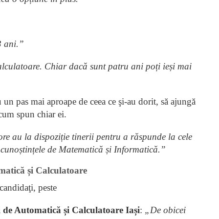
3 ani.”
lculatoare. Chiar dacă sunt patru ani poți ieși mai
u un pas mai aproape de ceea ce şi-au dorit, să ajungă
cum spun chiar ei.
re au la dispoziție tinerii pentru a răspunde la cele
ate cunoștințele de Matematică și Informatică.”
atică și Calculatoare
candidaţi, peste
i de Automatică și Calculatoare Iași
:
„De obicei