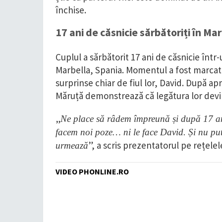
închise.
17 ani de căsnicie sărbătoriți în Ma
Cuplul a sărbătorit 17 ani de căsnicie într
Marbella, Spania. Momentul a fost marcat 
surprinse chiar de fiul lor, David. După a
Măruță demonstrează că legătura lor devin
„
Ne place să râdem împreună și după 17 ani
facem noi poze… ni le face David. Și nu pute
”, a scris prezentatorul pe rețelel
urmează
VIDEO PHONLINE.RO