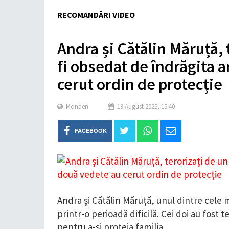
RECOMANDĂRI VIDEO
Andra și Cătălin Măruță, 
fi obsedat de îndrăgita a
cerut ordin de protecție
Monden
19 August 2025, 15:40
FACEBOOK
Andra și Cătălin Măruță, unul dintre cele 
printr-o perioadă dificilă. Cei doi au fost t
pentru a-și proteja familia.