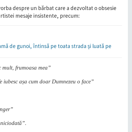
vorba despre un bărbat care a dezvoltat o obsesie
artistei mesaje insistente, precum:
amă de gunoi, întinsă pe toata strada și luată pe
sc mult, frumoasa mea”
Te iubesc așa cum doar Dumnezeu o face”
înger”
niciodată”.