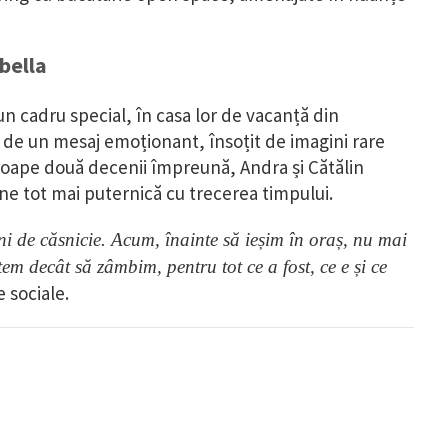
rbella
-un cadru special, în casa lor de vacanță din
de un mesaj emoționant, însoțit de imagini rare
proape două decenii împreună, Andra și Cătălin
e tot mai puternică cu trecerea timpului.
 de căsnicie. Acum, înainte să ieșim în oraș, nu mai
m decât să zâmbim, pentru tot ce a fost, ce e și ce
e sociale.