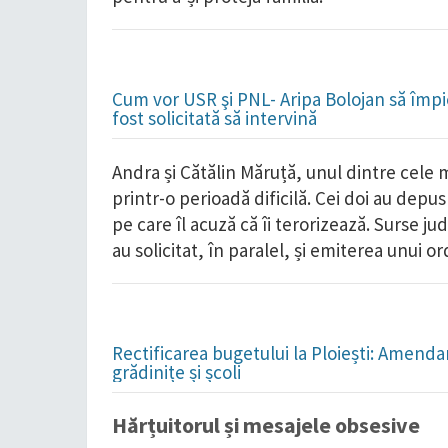
Cum vor USR şi PNL- Aripa Bolojan să împie
fost solicitată să intervină
Andra și Cătălin Măruță, unul dintre cele 
printr-o perioadă dificilă. Cei doi au depu
pe care îl acuză că îi terorizează. Surse ju
au solicitat, în paralel, și emiterea unui o
Rectificarea bugetului la Ploiești: Amend
grădinițe și școli
Hărțuitorul și mesajele obsesive