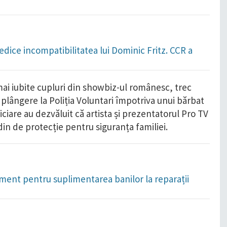
dice incompatibilitatea lui Dominic Fritz. CCR a
mai iubite cupluri din showbiz-ul românesc, trec
s plângere la Poliția Voluntari împotriva unui bărbat
diciare au dezvăluit că artista și prezentatorul Pro TV
rdin de protecție pentru siguranța familiei.
ament pentru suplimentarea banilor la reparații