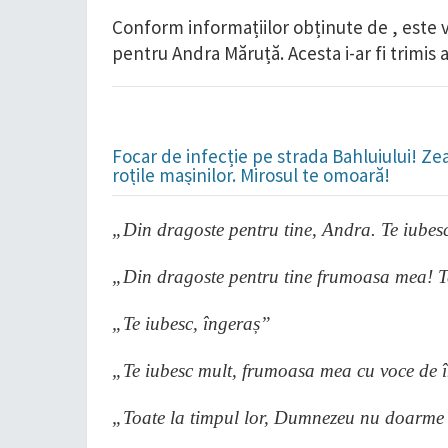
Conform informațiilor obținute de , este 
pentru Andra Măruță. Acesta i-ar fi trimis 
Focar de infecție pe strada Bahluiului! Ze
roțile mașinilor. Mirosul te omoară!
„Din dragoste pentru tine, Andra. Te iube
„Din dragoste pentru tine frumoasa mea! 
„Te iubesc, îngeraș”
„Te iubesc mult, frumoasa mea cu voce de 
„Toate la timpul lor, Dumnezeu nu doarme 