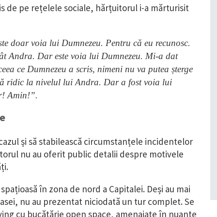
 de pe rețelele sociale, hărțuitorul i-a mărturisit
este doar voia lui Dumnezeu. Pentru că eu recunosc.
ât Andra. Dar este voia lui Dumnezeu. Mi-a dat
i ceea ce Dumnezeu a scris, nimeni nu va putea șterge
ridic la nivelul lui Andra. Dar a fost voia lui
r! Amin!”.
ie
cazul și să stabilească circumstanțele incidentelor
orul nu au oferit public detalii despre motivele
ți.
ă spațioasă în zona de nord a Capitalei. Deși au mai
 casei, nu au prezentat niciodată un tur complet. Se
living cu bucătărie open space, amenajate în nuanțe