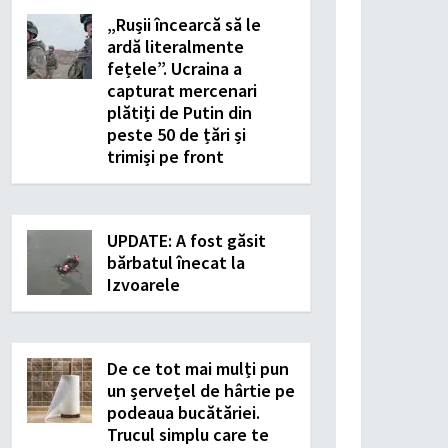
„Rușii încearcă să le
ardă literalmente
fețele”. Ucraina a
capturat mercenari
plătiți de Putin din
peste 50 de țări și
trimiși pe front
UPDATE: A fost găsit
bărbatul înecat la
Izvoarele
De ce tot mai mulți pun
un șervețel de hârtie pe
podeaua bucătăriei.
Trucul simplu care te