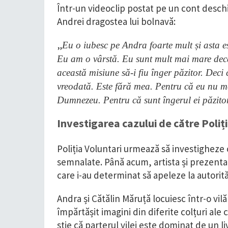
Într-un videoclip postat pe un cont deschis
Andrei dragostea lui bolnavă:
„
Eu o iubesc pe Andra foarte mult și asta 
Eu am o vârstă. Eu sunt mult mai mare dec
această misiune să-i fiu înger păzitor. Dec
vreodată. Este fără mea. Pentru că eu nu mă 
Dumnezeu. Pentru că sunt îngerul ei păzito
Investigarea cazului de către Poliț
Poliția Voluntari urmează să investigheze 
semnalate. Până acum, artista și prezentat
care i-au determinat să apeleze la autorită
Andra și Cătălin Măruță locuiesc într-o vil
împărtășit imagini din diferite colțuri ale
știe că parterul vilei este dominat de un 