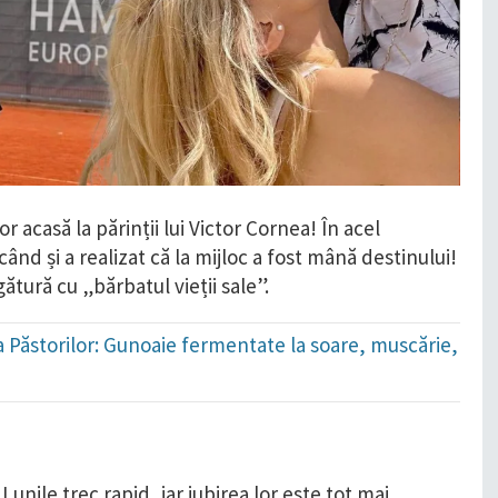
 acasă la părinții lui Victor Cornea! În acel
ând și a realizat că la mijloc a fost mână destinului!
ătură cu „bărbatul vieții sale”.
ada Păstorilor: Gunoaie fermentate la soare, muscărie,
Lunile trec rapid, iar iubirea lor este tot mai