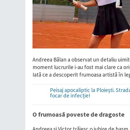
Andreea Bălan a observat un detaliu uimitor
moment lucrurile i-au fost mai clare ca oric
Iată ce a descoperit frumoasa artistă în leg
Peisaj apocaliptic la Ploiești. Str
focar de infecție!
O frumoasă poveste de dragoste
Andreea și Victor trăiesc o iubire de basm. 