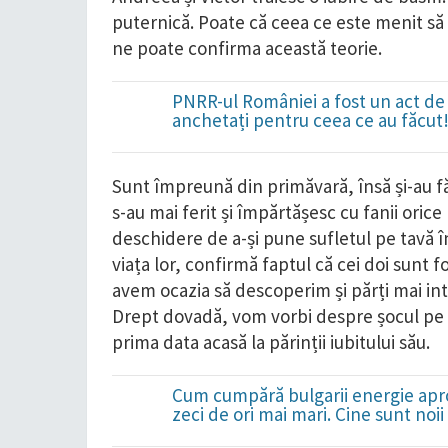
puternică. Poate că ceea ce este menit să f
ne poate confirma această teorie.
PNRR-ul României a fost un act de 
anchetați pentru ceea ce au făcut
Sunt împreună din primăvară, însă și-au făc
s-au mai ferit și împărtășesc cu fanii ori
deschidere de a-și pune sufletul pe tavă în
viața lor, confirmă faptul că cei doi sunt fo
avem ocazia să descoperim și părți mai inti
Drept dovadă, vom vorbi despre șocul pe c
prima data acasă la părinții iubitului său.
Cum cumpără bulgarii energie apro
zeci de ori mai mari. Cine sunt noi