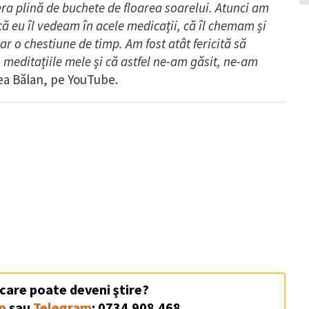
 era plină de buchete de floarea soarelui. Atunci am
 că eu îl vedeam în acele medicații, că îl chemam și
 o chestiune de timp. Am fost atât fericită să
in meditațiile mele și că astfel ne-am găsit, ne-am
eea Bălan, pe YouTube.
 care poate deveni ştire?
p
sau
Telegram
: 0734.908.468