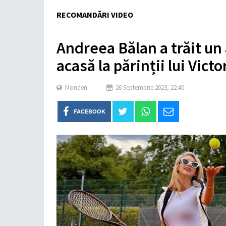
RECOMANDĂRI VIDEO
Andreea Bălan a trăit un
acasă la părinții lui Vict
Monden
26 Septembrie 2023, 22:40
FACEBOOK