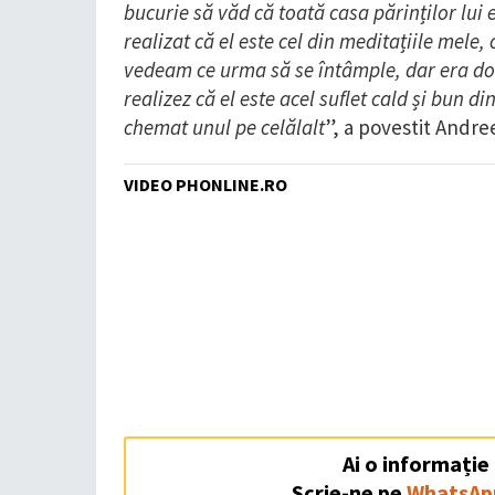
bucurie să văd că toată casa părinților lui
realizat că el este cel din meditațiile mele,
vedeam ce urma să se întâmple, dar era doar
realizez că el este acel suflet cald și bun d
chemat unul pe celălalt
”, a povestit Andr
VIDEO PHONLINE.RO
Ai o informație
Scrie-ne pe
WhatsAp