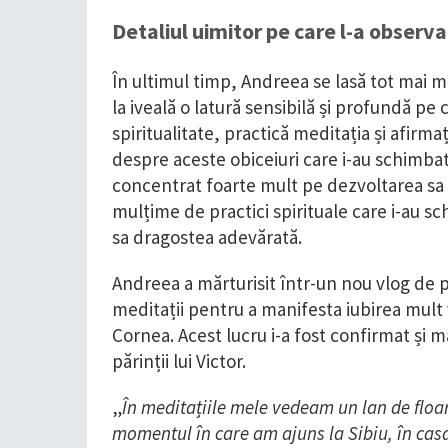
Detaliul uimitor pe care l-a observa
În ultimul timp, Andreea se lasă tot mai mu
la iveală o latură sensibilă și profundă pe
spiritualitate, practică meditația și afirma
despre aceste obiceiuri care i-au schimbat 
concentrat foarte mult pe dezvoltarea sa 
mulțime de practici spirituale care i-au sch
sa dragostea adevărată.
Andreea a mărturisit într-un nou vlog de 
meditații pentru a manifesta iubirea mult vi
Cornea. Acest lucru i-a fost confirmat și m
părinții lui Victor.
„
În meditațiile mele vedeam un lan de floa
momentul în care am ajuns la Sibiu, în casa 