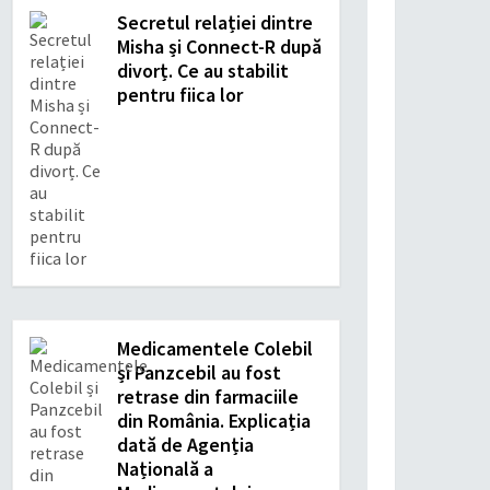
Secretul relației dintre
Misha și Connect-R după
divorț. Ce au stabilit
pentru fiica lor
Medicamentele Colebil
și Panzcebil au fost
retrase din farmaciile
din România. Explicația
dată de Agenția
Națională a