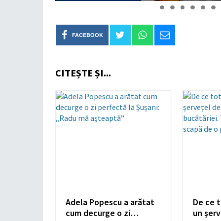
FACEBOOK
CITEȘTE ȘI...
Adela Popescu a arătat
De ce t
cum decurge o zi
un șerv