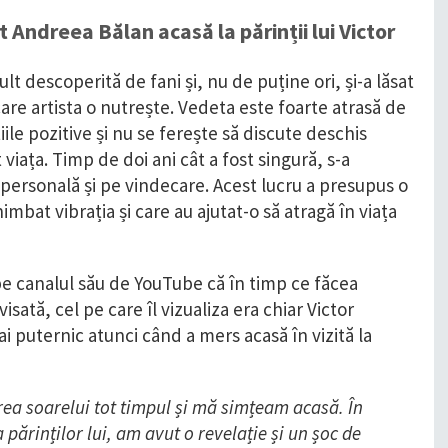
t Andreea Bălan acasă la părinții lui Victor
lt descoperită de fani și, nu de puține ori, și-a lăsat
 care artista o nutrește. Vedeta este foarte atrasă de
țiile pozitive și nu se ferește să discute deschis
viața. Timp de doi ani cât a fost singură, s-a
personală și pe vindecare. Acest lucru a presupus o
imbat vibrația și care au ajutat-o să atragă în viața
pe canalul său de YouTube că în timp ce făcea
sată, cel pe care îl vizualiza era chiar Victor
ai puternic atunci când a mers acasă în vizită la
rea soarelui tot timpul și mă simțeam acasă. În
părinților lui, am avut o revelație și un șoc de