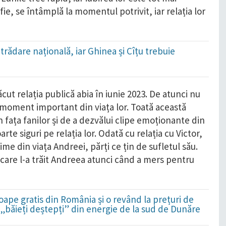
ie, se întâmplă la momentul potrivit, iar relația lor
trădare națională, iar Ghinea și Cîțu trebuie
!
ut relația publică abia în iunie 2023. De atunci nu
ce moment important din viața lor. Toată această
 fața fanilor și de a dezvălui clipe emoționante din
arte siguri pe relația lor. Odată cu relația cu Victor,
me din viața Andreei, părți ce țin de sufletul său.
are l-a trăit Andreea atunci când a mers pentru
ape gratis din România și o revând la prețuri de
i „băieți deștepți” din energie de la sud de Dunăre