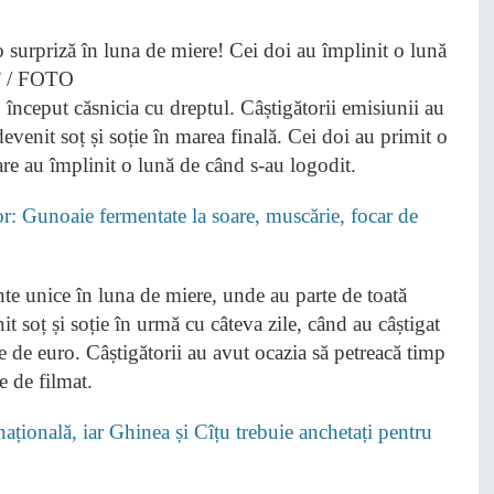
început căsnicia cu dreptul. Câștigătorii emisiunii au
evenit soț și soție în marea finală. Cei doi au primit o
care au împlinit o lună de când s-au logodit.
lor: Gunoaie fermentate la soare, muscărie, focar de
te unice în luna de miere, unde au parte de toată
t soț și soție în urmă cu câteva zile, când au câștigat
e de euro. Câștigătorii au avut ocazia să petreacă timp
e de filmat.
țională, iar Ghinea și Cîțu trebuie anchetați pentru