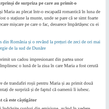
rprinși de surpriza pe care au primit-o
i Maria au plecat într-o escapadă romantică în luna de
fost o stațiune la munte, unde se pare că se simt foarte
iecare mișcare pe care o fac, deoarece împărtășesc cu ei
 din România și o revând la prețuri de zeci de ori mai
nergie de la sud de Dunăre
primit un cadou impresionant din partea unor
i împlinesc o lună de la ziua în care Maria a fost cerută
 de trandafiri roșii pentru Maria și au primit două
ntați de surpriză și de faptul că oamenii îi iubesc.
 că este câștigător
i îndrăgite cupluri din emisiune, având în vedere