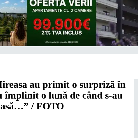
ireasa au primit o surpriză în
u împlinit o lună de când s-au
moasă…” / FOTO