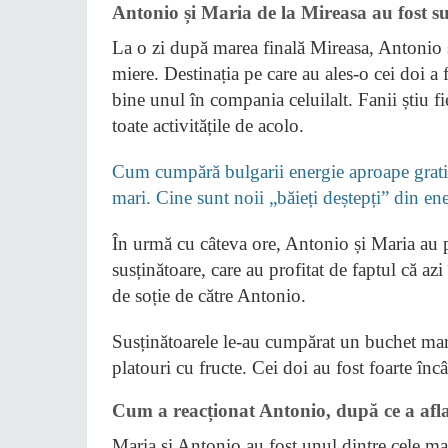
Antonio și Maria de la Mireasa au fost su
La o zi după marea finală Mireasa, Antonio ș
miere. Destinația pe care au ales-o cei doi a 
bine unul în compania celuilalt. Fanii știu f
toate activitățile de acolo.
Cum cumpără bulgarii energie aproape gratis
mari. Cine sunt noii „băieți deștepți” din e
În urmă cu câteva ore, Antonio și Maria au 
susținătoare, care au profitat de faptul că az
de soție de către Antonio.
Susținătoarele le-au cumpărat un buchet mare
platouri cu fructe. Cei doi au fost foarte încâ
Cum a reacționat Antonio, după ce a aflat
Maria și Antonio au fost unul dintre cele ma