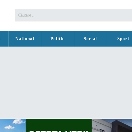
n
National
Politic
Social
Sport