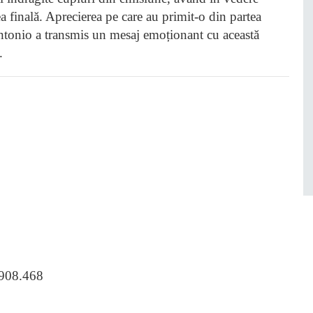
ea finală. Aprecierea pe care au primit-o din partea
r Antonio a transmis un mesaj emoționant cu această
.
.908.468