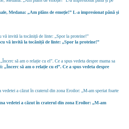
i sale, Medana: „Am plâns de emoție!” L-a impresionat până și
u vă invită la tocăniță de linte: „Spor la proteine!”
i: „Încerc să am o relație cu el”. Ce a spus vedeta despre
 vedetei a căzut în craterul din zona Eroilor: „M-am