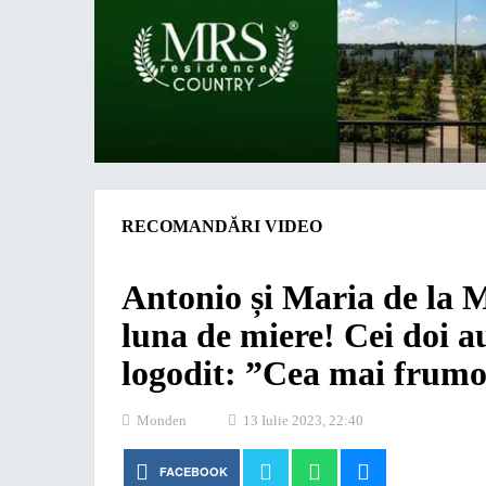
RECOMANDĂRI VIDEO
Antonio și Maria de la M
luna de miere! Cei doi a
logodit: ”Cea mai fru
Monden
13 Iulie 2023, 22:40
FACEBOOK