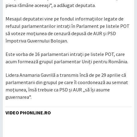
piesa rămâne aceeași”, a adăugat deputata.
Mesajul deputatei vine pe fondul informațiilor legate de
refuzul parlamentarilor intrați în Parlament pe listele POT
să voteze moțiunea de cenzură depusă de AUR și PSD
împotriva Guvernului Bolojan.
Este vorba de 16 parlamentari intrați pe listele POT, care
acum formează grupul parlamentar Uniți pentru România.
Lidera Anamaria Gavrilă a transmis încă de pe 29 aprilie că
parlamentarii din grupul pe care îl coordonează au semnat
moțiunea, însă trebuie ca PSD și AUR „să își asume
guvernarea”.
VIDEO PHONLINE.RO