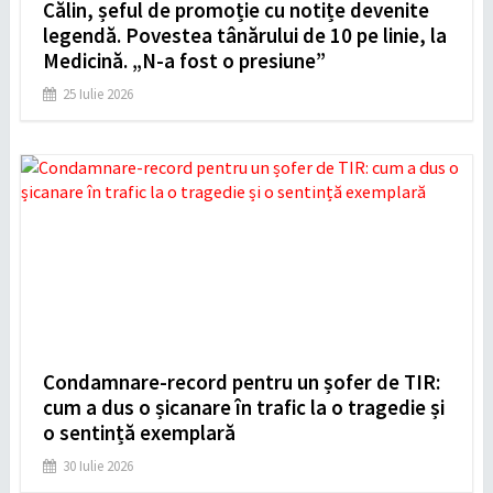
Călin, șeful de promoție cu notițe devenite
legendă. Povestea tânărului de 10 pe linie, la
Medicină. „N-a fost o presiune”
25 Iulie 2026
Condamnare-record pentru un șofer de TIR:
cum a dus o șicanare în trafic la o tragedie și
o sentință exemplară
30 Iulie 2026