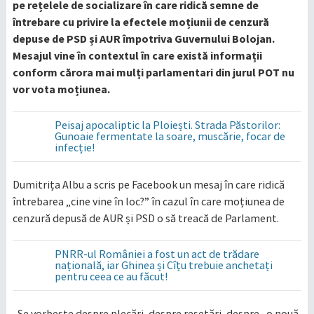
pe rețelele de socializare în care ridică semne de
întrebare cu privire la efectele moțiunii de cenzură
depuse de PSD și AUR împotriva Guvernului Bolojan.
Mesajul vine în contextul în care există informații
conform cărora mai mulți parlamentari din jurul POT nu
vor vota moțiunea.
Peisaj apocaliptic la Ploiești. Strada Păstorilor:
Gunoaie fermentate la soare, muscărie, focar de
infecție!
Dumitrița Albu a scris pe Facebook un mesaj în care ridică
întrebarea „cine vine în loc?” în cazul în care moțiunea de
cenzură depusă de AUR și PSD o să treacă de Parlament.
PNRR-ul României a fost un act de trădare
națională, iar Ghinea și Cîțu trebuie anchetați
pentru ceea ce au făcut!
„Se vorbește despre plecări, despre resetări, despre „o nouă