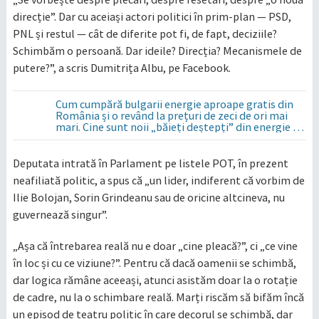
direcție”. Dar cu aceiași actori politici în prim-plan — PSD,
PNL și restul — cât de diferite pot fi, de fapt, deciziile?
Schimbăm o persoană. Dar ideile? Direcția? Mecanismele de
putere?”, a scris Dumitrița Albu, pe Facebook.
Cum cumpără bulgarii energie aproape gratis din
România și o revând la prețuri de zeci de ori mai
mari. Cine sunt noii „băieți deștepți” din energie de
la sud de Dunăre
Deputata intrată în Parlament pe listele POT, în prezent
neafiliată politic, a spus că „un lider, indiferent că vorbim de
Ilie Bolojan, Sorin Grindeanu sau de oricine altcineva, nu
guvernează singur”.
„Așa că întrebarea reală nu e doar „cine pleacă?”, ci „ce vine
în loc și cu ce viziune?”. Pentru că dacă oamenii se schimbă,
dar logica rămâne aceeași, atunci asistăm doar la o rotație
de cadre, nu la o schimbare reală. Marți riscăm să bifăm încă
un episod de teatru politic în care decorul se schimbă, dar