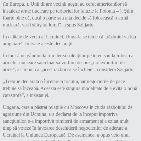
(în Europa, ). Unii dintre vecinii noştri au cerut americanilor să
instaleze arme nucleare pe teritoriul lor (aluzie la Polonia – ). Ştim
foarte bine că, dacă o parte sau alta decide să folosească o armă
nucleară, va fi sfârşitul lumii”, a spus Szijjarto.
În calitate de vecin al Ucrainei, Ungaria se teme că „războiul va lua
amploare” cu toate aceste declaraţii.
În loc să ne gândim la trimiterea soldaţilor pe teren sau la folosirea
armelor nucleare sau chiar să vorbim despre „noi exporturi de
arme”, ar trebui ca „acest război să se încheie”, consideră Szijjarto.
„Trebuie declarată o încetare a focului, iar negocierile de pace
trebuie să înceapă. Aceasta este singura modalitate de a evita o nouă
catastrofă”, a insistat el.
Ungaria, care a păstrat relaţiile cu Moscova în ciuda războiului de
agresiune din Ucraina, s-a declarat de la început împotriva
sancţiunilor, s-a împotrivit trimiterii de armament şi a ezitat mult
timp să voteze în favoarea deschiderii negocierilor de aderare a
Ucrainei la Uniunea Europeană. De asemenea, a opus veto unui