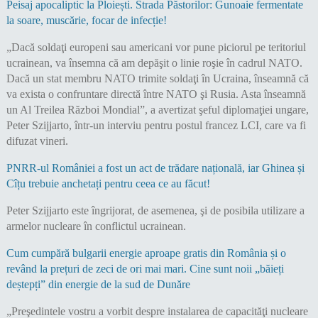
Peisaj apocaliptic la Ploiești. Strada Păstorilor: Gunoaie fermentate
la soare, muscărie, focar de infecție!
„Dacă soldaţi europeni sau americani vor pune piciorul pe teritoriul
ucrainean, va însemna că am depăşit o linie roşie în cadrul NATO.
Dacă un stat membru NATO trimite soldaţi în Ucraina, înseamnă că
va exista o confruntare directă între NATO şi Rusia. Asta înseamnă
un Al Treilea Război Mondial”, a avertizat şeful diplomaţiei ungare,
Peter Szijjarto, într-un interviu pentru postul francez LCI, care va fi
difuzat vineri.
PNRR-ul României a fost un act de trădare națională, iar Ghinea și
Cîțu trebuie anchetați pentru ceea ce au făcut!
Peter Szijjarto este îngrijorat, de asemenea, şi de posibila utilizare a
armelor nucleare în conflictul ucrainean.
Cum cumpără bulgarii energie aproape gratis din România și o
revând la prețuri de zeci de ori mai mari. Cine sunt noii „băieți
deștepți” din energie de la sud de Dunăre
„Preşedintele vostru a vorbit despre instalarea de capacităţi nucleare