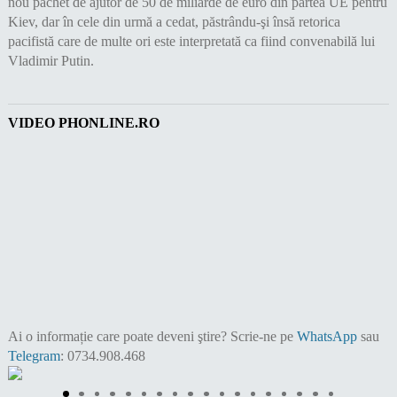
nou pachet de ajutor de 50 de miliarde de euro din partea UE pentru
Kiev, dar în cele din urmă a cedat, păstrându-şi însă retorica
pacifistă care de multe ori este interpretată ca fiind convenabilă lui
Vladimir Putin.
VIDEO PHONLINE.RO
Ai o informație care poate deveni ştire?
Scrie-ne pe
WhatsApp
sau
Telegram
: 0734.908.468