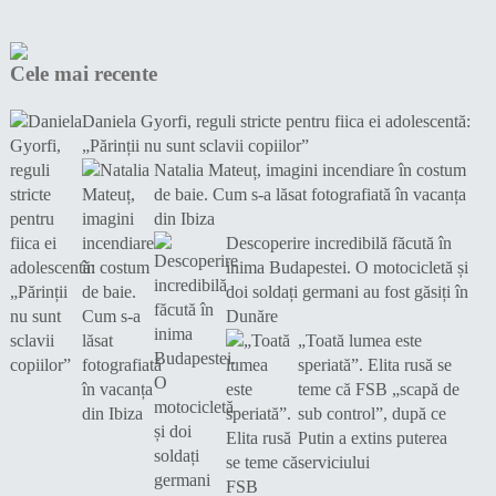
Cele mai recente
Daniela Gyorfi, reguli stricte pentru fiica ei adolescentă:
„Părinții nu sunt sclavii copiilor”
Natalia Mateuț, imagini incendiare în costum
de baie. Cum s-a lăsat fotografiată în vacanța
din Ibiza
Descoperire incredibilă făcută în
inima Budapestei. O motocicletă și
doi soldați germani au fost găsiți în
Dunăre
„Toată lumea este
speriată”. Elita rusă se
teme că FSB „scapă de
sub control”, după ce
Putin a extins puterea
serviciului