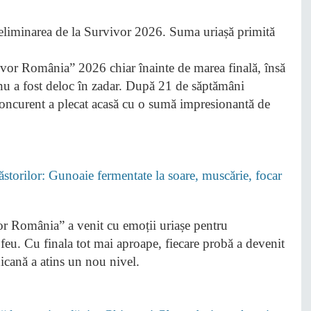
ivor România” 2026 chiar înainte de marea finală, însă
 nu a fost deloc în zadar. După 21 de săptămâni
oncurent a plecat acasă cu o sumă impresionantă de
Păstorilor: Gunoaie fermentate la soare, muscărie, focar
or România” a venit cu emoții uriașe pentru
feu. Cu finala tot mai aproape, fiecare probă a devenit
icană a atins un nou nivel.