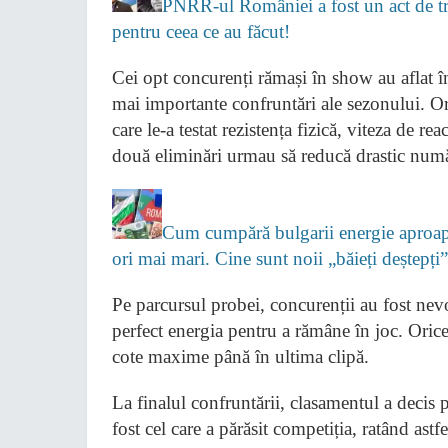
PNRR-ul României a fost un act de tră
pentru ceea ce au făcut!
Cei opt concurenți rămași în show au aflat în
mai importante confruntări ale sezonului. Or
care le-a testat rezistența fizică, viteza de re
două eliminări urmau să reducă drastic numă
Cum cumpără bulgarii energie aproape
ori mai mari. Cine sunt noii „băieți deștepț
Pe parcursul probei, concurenții au fost nevoi
perfect energia pentru a rămâne în joc. Orice
cote maxime până în ultima clipă.
La finalul confruntării, clasamentul a decis 
fost cel care a părăsit competiția, ratând ast