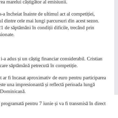
ea marelui câștigător al emisiunii.
a încheiat înainte de ultimul act al competiției,
 dintre cele mai lungi parcursuri din acest sezon.
1 de săptămâni în condiții dificile, trecând prin
sionate.
-a adus și un câștig financiar considerabil. Cristian
ecare săptămână petrecută în competiție.
nt ar fi încasat aproximativ de euro pentru participarea
ste una impresionantă și reflectă perioada lungă
a Dominicană.
rogramată pentru 7 iunie și va fi transmisă în direct