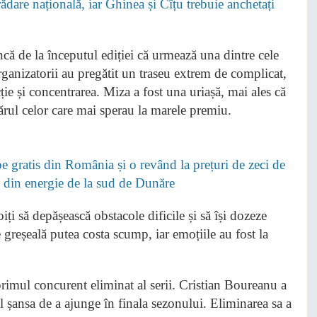
dare națională, iar Ghinea și Cîțu trebuie anchetați
că de la începutul ediției că urmează una dintre cele
ganizatorii au pregătit un traseu extrem de complicat,
acție și concentrarea. Miza a fost una uriașă, mai ales că
rul celor care mai sperau la marele premiu.
 gratis din România și o revând la prețuri de zeci de
i” din energie de la sud de Dunăre
ți să depășească obstacole dificile și să își dozeze
 greșeală putea costa scump, iar emoțiile au fost la
primul concurent eliminat al serii. Cristian Boureanu a
fel șansa de a ajunge în finala sezonului. Eliminarea sa a