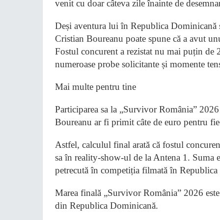
venit cu doar câteva zile înainte de desemnar
Deși aventura lui în Republica Dominicană s-
Cristian Boureanu poate spune că a avut unul
Fostul concurent a rezistat nu mai puțin de 2
numeroase probe solicitante și momente ten
Mai multe pentru tine
Participarea sa la „Survivor România” 2026 i
Boureanu ar fi primit câte de euro pentru fi
Astfel, calculul final arată că fostul concure
sa în reality-show-ul de la Antena 1. Suma e
petrecută în competiția filmată în Republic
Marea finală „Survivor România” 2026 este p
din Republica Dominicană.