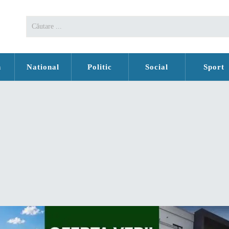
n
National
Politic
Social
Sport