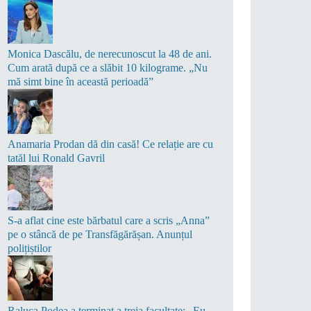
Monica Dascălu, de nerecunoscut la 48 de ani.
Cum arată după ce a slăbit 10 kilograme. „Nu
mă simt bine în această perioadă”
Anamaria Prodan dă din casă! Ce relație are cu
tatăl lui Ronald Gavril
S-a aflat cine este bărbatul care a scris „Anna”
pe o stâncă de pe Transfăgărășan. Anunțul
polițiștilor
Raluca Podea a terminat a treia facultate: „Eu