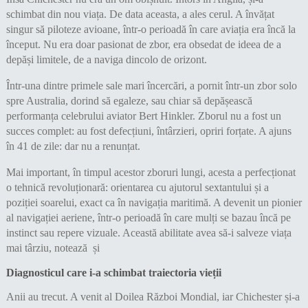
schimbat din nou viața. De data aceasta, a ales cerul. A învățat
singur să piloteze avioane, într-o perioadă în care aviația era încă la
început. Nu era doar pasionat de zbor, era obsedat de ideea de a
depăși limitele, de a naviga dincolo de orizont.
Într-una dintre primele sale mari încercări, a pornit într-un zbor solo
spre Australia, dorind să egaleze, sau chiar să depășească
performanța celebrului aviator Bert Hinkler. Zborul nu a fost un
succes complet: au fost defecțiuni, întârzieri, opriri forțate. A ajuns
în 41 de zile: dar nu a renunțat.
Mai important, în timpul acestor zboruri lungi, acesta a perfecționat
o tehnică revoluționară: orientarea cu ajutorul sextantului și a
poziției soarelui, exact ca în navigația maritimă. A devenit un pionier
al navigației aeriene, într-o perioadă în care mulți se bazau încă pe
instinct sau repere vizuale. Această abilitate avea să-i salveze viața
mai târziu, notează și
Diagnosticul care i-a schimbat traiectoria vieții
Anii au trecut. A venit al Doilea Război Mondial, iar Chichester și-a