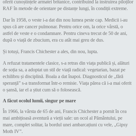
oferit cunoștințele armatei britanice, contribuind la instruirea piloților
RAF în metode de orientare pe distanțe lungi, în condiții extreme.
Dar în 1958, o veste i-a dat din nou lumea peste cap. Medicii i-au
spus că are cancer pulmonar. Pentru orice om, la orice vârstă, o
astfel de veste e o condamnare. Pentru cineva trecut de 50 de ani,
după o viață de zbucium, era cu atât mai greu de dus.
Și totuși, Francis Chichester a ales, din nou, lupta.
A refuzat tratamentele clasice, s-a retras din viața publică și, alături
de soția sa, a adoptat un stil de viață radical: vegetarian, bazat pe
echilibru și disciplină. Boala a dat înapoi. Diagnosticul de „fără
speranță” s-a transformat într-o remisie. Viața părea că i-a mai oferit
o șansă, iar el a știut cum să o folosească.
A făcut ocolul lumii, singur pe mare
În 1966, la vârsta de 65 de ani, Francis Chichester a pornit în cea
mai ambițioasă aventură a vieții sale: un ocol al Pământului, pe
mare, complet solitar, la bordul unei ambarcațiuni cu vele, „Gipsy
Moth IV”.