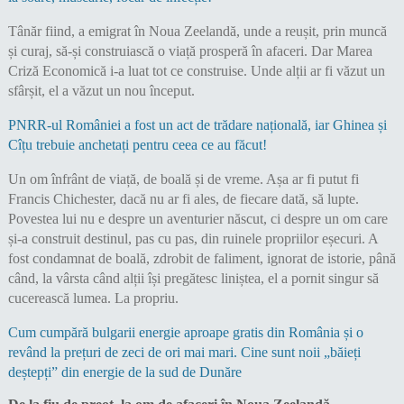
Tânăr fiind, a emigrat în Noua Zeelandă, unde a reușit, prin muncă
și curaj, să-și construiască o viață prosperă în afaceri. Dar Marea
Criză Economică i-a luat tot ce construise. Unde alții ar fi văzut un
sfârșit, el a văzut un nou început.
PNRR-ul României a fost un act de trădare națională, iar Ghinea și
Cîțu trebuie anchetați pentru ceea ce au făcut!
Un om înfrânt de viață, de boală și de vreme. Așa ar fi putut fi
Francis Chichester, dacă nu ar fi ales, de fiecare dată, să lupte.
Povestea lui nu e despre un aventurier născut, ci despre un om care
și-a construit destinul, pas cu pas, din ruinele propriilor eșecuri. A
fost condamnat de boală, zdrobit de faliment, ignorat de istorie, până
când, la vârsta când alții își pregătesc liniștea, el a pornit singur să
cucerească lumea. La propriu.
Cum cumpără bulgarii energie aproape gratis din România și o
revând la prețuri de zeci de ori mai mari. Cine sunt noii „băieți
deștepți” din energie de la sud de Dunăre