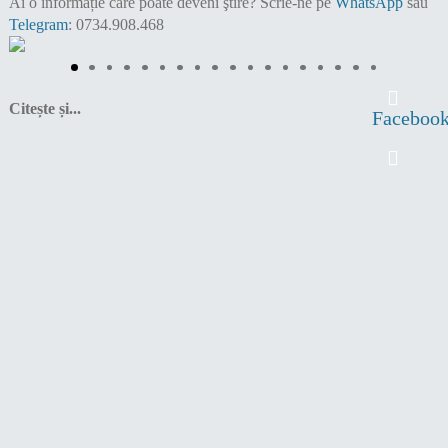
Ai o informație care poate deveni ştire?
Scrie-ne pe
WhatsApp
sau
Telegram
: 0734.908.468
Citește și...
Faceboo