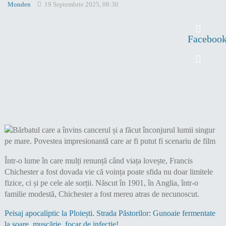
Monden
19 Septembrie 2025, 08:30
Faceboo
Într-o lume în care mulți renunță când viața lovește, Francis
Chichester a fost dovada vie că voința poate sfida nu doar limitele
fizice, ci și pe cele ale sorții. Născut în 1901, în Anglia, într-o
familie modestă, Chichester a fost mereu atras de necunoscut.
Peisaj apocaliptic la Ploiești. Strada Păstorilor: Gunoaie fermentate
la soare, muscărie, focar de infecție!