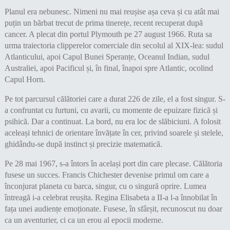
Planul era nebunesc. Nimeni nu mai reușise așa ceva și cu atât mai
puțin un bărbat trecut de prima tinerețe, recent recuperat după
cancer. A plecat din portul Plymouth pe 27 august 1966. Ruta sa
urma traiectoria clipperelor comerciale din secolul al XIX-lea: sudul
Atlanticului, apoi Capul Bunei Speranțe, Oceanul Indian, sudul
Australiei, apoi Pacificul și, în final, înapoi spre Atlantic, ocolind
Capul Horn.
Pe tot parcursul călătoriei care a durat 226 de zile, el a fost singur. S-
a confruntat cu furtuni, cu avarii, cu momente de epuizare fizică și
psihică. Dar a continuat. La bord, nu era loc de slăbiciuni. A folosit
aceleași tehnici de orientare învățate în cer, privind soarele și stelele,
ghidându-se după instinct și precizie matematică.
Pe 28 mai 1967, s-a întors în același port din care plecase. Călătoria
fusese un succes. Francis Chichester devenise primul om care a
înconjurat planeta cu barca, singur, cu o singură oprire. Lumea
întreagă i-a celebrat reușita. Regina Elisabeta a II-a l-a înnobilat în
fața unei audiențe emoționate. Fusese, în sfârșit, recunoscut nu doar
ca un aventurier, ci ca un erou al epocii moderne.