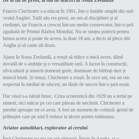
De la fiu de preot, la om de afaceri în Noua Zeelandă
Francis Chichester s-a născut în 1901, într-o familie simplă din sud-
vestul Angliei. Tatăl său era preot, un om al disciplinei și al
credinței, iar Francis a crescut într-un mediu conservator, într-o țară
zguduită de Primul Război Mondial. Nu se simțea potrivit pentru
lumea aceea și poate de aceea, la doar 18 ani, a decis să plece din
Anglia și să caute alt drum.
Ajuns în Noua Zeelandă, a reușit să ridice o mică avere, dând
dovadă de o ambiție și o versatilitate rară. A lucrat în construcții,
silvicultură și minerit domenii grele, dominate de bărbați duri și
muncă brută. Și totuși, Chichester a reușit. În zece ani, era un om
respectat în mediul de afaceri, un tânăr de succes într-o țară nouă.
Dar visul s-a năruit brusc. Criza economică din 1929 nu a iertat pe
nimeni, nici măcar pe cei care păreau de neclintit. Chichester a
pierdut aproape tot ce avea. A fost un moment de cotitură: genul de
prăbușire care pe unii îi reduce la tăcere pentru totdeauna.
Aviator autodidact, explorator al cerului
Însă Chichester nu era un om obișnuit. Întors în Anglia, și-a