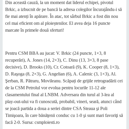
Din această cauză, la un moment dat liderul echipei, pivotul
Brkic, a izbucnit de pe bancă la adresa colegilor încurajându-i să
fie mai atenți în apărare. În atac, tot sârbul Brkic a fost din nou
cel mai eficient om al ploieștenilor. El avea deja 16 puncte
marcate în primele două sferturi!
Pentru CSM BBA au jucat: V. Brkic (24 puncte, 1×3, 8
recuperări), A. Jones (14, 2×3), C. Dinu (13, 3×3, 8 pase
decisive), D. Brooks (10), Cr. Cotoară (9), K. Cooper (8, 1×3),
D. Raşoga (8, 2×3), G. Angelian (6), A. Calenic (3, 1×3), Al.
Şerban, R. Pătraru, Movileanu. Scăpați de grijile retrogradării cei
de la CSM Petrolul vor evolua pentru locurile 11-12 ale
clasamentului final al LNBM. Adversara din turul al 3-lea al
play-out-ului va fi cunoscută, probabil, vineri, seară, atunci când
se joacă partida a doua a seriei dintre CSA Steaua şi Poli
Timişoara, în care bănăţenii conduc cu 1-0 şi sunt mari favoriţi să
facă 2-0. Sursa: csmploiesti.ro