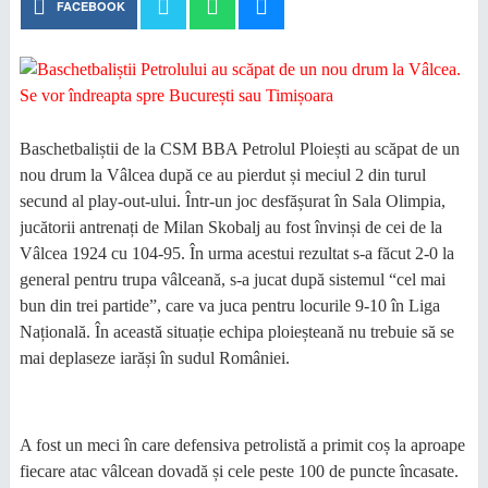
FACEBOOK
Baschetbaliștii de la CSM BBA Petrolul Ploiești au scăpat de un
nou drum la Vâlcea după ce au pierdut și meciul 2 din turul
secund al play-out-ului. Într-un joc desfășurat în Sala Olimpia,
jucătorii antrenați de Milan Skobalj au fost învinși de cei de la
Vâlcea 1924 cu 104-95. În urma acestui rezultat s-a făcut 2-0 la
general pentru trupa vâlceană, s-a jucat după sistemul “cel mai
bun din trei partide”, care va juca pentru locurile 9-10 în Liga
Națională. În această situație echipa ploieșteană nu trebuie să se
mai deplaseze iarăși în sudul României.
A fost un meci în care defensiva petrolistă a primit coș la aproape
fiecare atac vâlcean dovadă și cele peste 100 de puncte încasate.