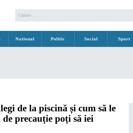
n
National
Politic
Social
Sport
alegi de la piscină și cum să le
 de precauție poți să iei