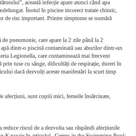
ătorului”, această infecție apare atunci când apa
ndelungat. Înotul în piscine incorect tratate chimic,
ctor de risc important. Printre simptome se numără
ă de pneumonie, care apare la 2 zile până la 2
 apă dintr-o piscină contaminată sau aburilor dintr-un
teria Legionella, care contaminează mai frecvent
 prin tuse cu sânge, dificultăți de respirație, dureri în
icului dacă dezvolți aceste manifestări la scurt timp
e afecțiuni, sunt copiii mici, femeile însărcinate,
 reduce riscul de a dezvolta sau răspândi afecțiunile
on Kassraie în articolul „Germs in the Swimming Pool: