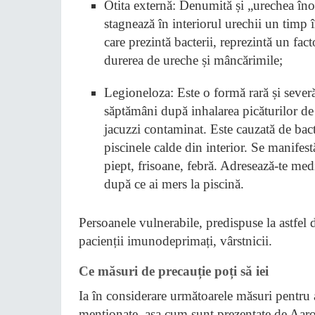
Otita externă: Denumită și „urechea înot
stagnează în interiorul urechii un timp î
care prezintă bacterii, reprezintă un fa
durerea de ureche și mâncărimile;
Legioneloza: Este o formă rară și sever
săptămâni după inhalarea picăturilor de
jacuzzi contaminat. Este cauzată de bac
piscinele calde din interior. Se manifestă
piept, frisoane, febră. Adresează-te med
după ce ai mers la piscină.
Persoanele vulnerabile, predispuse la astfel d
pacienții imunodeprimați, vârstnicii.
Ce măsuri de precauție poți să iei
Ia în considerare următoarele măsuri pentru a
menționate, așa cum sunt prezentate de Aar