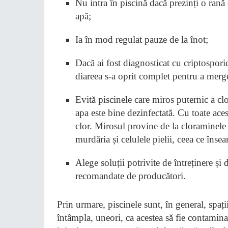
Nu intra în piscină dacă prezinți o rană
apă;
Ia în mod regulat pauze de la înot;
Dacă ai fost diagnosticat cu criptospor
diareea s-a oprit complet pentru a merg
Evită piscinele care miros puternic a clo
apa este bine dezinfectată. Cu toate ace
clor. Mirosul provine de la cloraminele r
murdăria și celulele pielii, ceea ce înse
Alege soluții potrivite de întreținere și
recomandate de producători.
Prin urmare, piscinele sunt, în general, spați
întâmpla, uneori, ca acestea să fie contamina