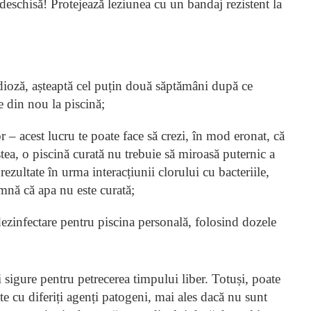
 deschisă! Protejează leziunea cu un bandaj rezistent la
idioză, așteaptă cel puțin două săptămâni după ce
e din nou la piscină;
r – acest lucru te poate face să crezi, în mod eronat, că
stea, o piscină curată nu trebuie să miroasă puternic a
ezultate în urma interacțiunii clorului cu bacteriile,
amnă că apa nu este curată;
 dezinfectare pentru piscina personală, folosind dozele
i sigure pentru petrecerea timpului liber. Totuși, poate
te cu diferiți agenți patogeni, mai ales dacă nu sunt