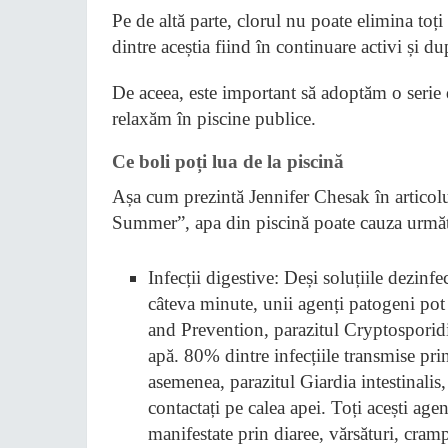
Pe de altă parte, clorul nu poate elimina toți 
dintre aceștia fiind în continuare activi și d
De aceea, este important să adoptăm o serie
relaxăm în piscine publice.
Ce boli poți lua de la piscină
Așa cum prezintă Jennifer Chesak în artico
Summer”, apa din piscină poate cauza următo
Infecții digestive: Deși soluțiile dezinf
câteva minute, unii agenți patogeni pot
and Prevention, parazitul Cryptosporid
apă. 80% dintre infecțiile transmise pri
asemenea, parazitul Giardia intestinalis, 
contactați pe calea apei. Toți acești agen
manifestate prin diaree, vărsături, cra