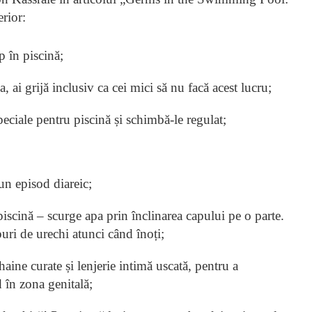
rior:
p în piscină;
 ai grijă inclusiv ca cei mici să nu facă acest lucru;
peciale pentru piscină și schimbă-le regulat;
un episod diareic;
piscină – scurge apa prin înclinarea capului pe o parte.
uri de urechi atunci când înoți;
aine curate și lenjerie intimă uscată, pentru a
în zona genitală;