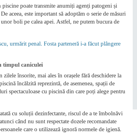
in piscine poate transmite anumiți agenți patogeni și
 De aceea, este important să adoptăm o serie de măsuri
 unor boli pe calea apei. Astfel, ne putem bucura de
cu, urmărit penal. Fosta parteneră i-a făcut plângere
n timpul caniculei
n zilele însorite, mai ales în orașele fără deschidere la
piscină încălzită reprezintă, de asemenea, spații de
uri spectaculoase cu piscină din care poți alege pentru
atată cu soluții dezinfectante, riscul de a te îmbolnăvi
ă, atunci când nu sunt respectate dozele recomandate
persoanele care o utilizează ignoră normele de igienă.