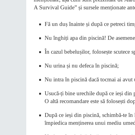
A Survival Guide” și sursele menționate ante
Fă un duș înainte și după ce petreci tim
Nu înghiți apa din piscină! De asemenea,
În cazul bebelușilor, folosește scutece s
Nu urina și nu defeca în piscină;
Nu intra în piscină dacă tocmai ai avut 
Usucă-ți bine urechile după ce ieși din 
O altă recomandare este să folosești dop
După ce ieși din piscină, schimbă-te în h
împiedica menținerea unui mediu umed 