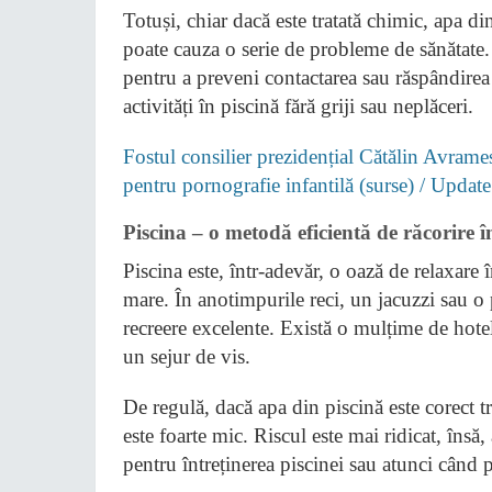
Totuși, chiar dacă este tratată chimic, apa d
poate cauza o serie de probleme de sănătate.
pentru a preveni contactarea sau răspândirea
activități în piscină fără griji sau neplăceri.
Fostul consilier prezidențial Cătălin Avrames
pentru pornografie infantilă (surse) / Update
Piscina – o metodă eficientă de răcorire î
Piscina este, într-adevăr, o oază de relaxare î
mare. În anotimpurile reci, un jacuzzi sau o 
recreere excelente. Există o mulțime de hotel
un sejur de vis.
De regulă, dacă apa din piscină este corect tr
este foarte mic. Riscul este mai ridicat, îns
pentru întreținerea piscinei sau atunci când 