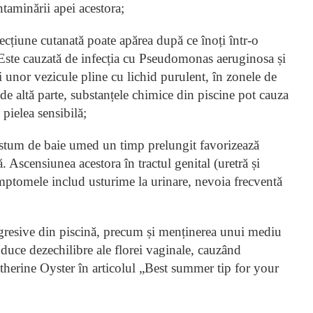
ntaminării apei acestora;
fecțiune cutanată poate apărea după ce înoți într-o
ă. Este cauzată de infecția cu Pseudomonas aeruginosa și
i unor vezicule pline cu lichid purulent, în zonele de
de altă parte, substanțele chimice din piscine pot cauza
 pielea sensibilă;
 costum de baie umed un timp prelungit favorizează
ă. Ascensiunea acestora în tractul genital (uretră și
Simptomele includ usturime la urinare, nevoia frecventă
agresive din piscină, precum și menținerea unui mediu
uce dezechilibre ale florei vaginale, cauzând
herine Oyster în articolul „Best summer tip for your