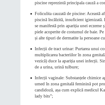
piscine reprezintă principala cauză a co
Foliculita cauzată de piscine: Această a
piscină încălzită, insuficient igienizat
se manifestă prin apariția unei eczeme ș
piele acoperite de costumul de baie. Pe 
și alte tipuri de dermatite la persoane cu
Infecții de tract urinar: Purtarea unui
multiplicarea bacteriilor în zona genital
vezică) duce la apariția unei infecții. 
de a urina, urină tulbure;
Infecții vaginale: Substanțele chimice 
umed în zona genitală feminină pot prod
candidoză, așa cum explică medicul Kat
lady bits”;