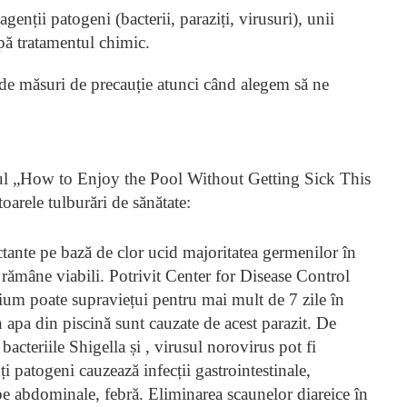
agenții patogeni (bacterii, paraziți, virusuri), unii
upă tratamentul chimic.
 de măsuri de precauție atunci când alegem să ne
lul „How to Enjoy the Pool Without Getting Sick This
arele tulburări de sănătate:
ectante pe bază de clor ucid majoritatea germenilor în
 rămâne viabili. Potrivit Center for Disease Control
ium poate supraviețui pentru mai mult de 7 zile în
n apa din piscină sunt cauzate de acest parazit. De
bacteriile Shigella și , virusul norovirus pot fi
ți patogeni cauzează infecții gastrointestinale,
mpe abdominale, febră. Eliminarea scaunelor diareice în