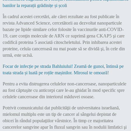
banilor la reparații grădinițe și școli
În cadrul acestei cercetări, ale cărei rezultate au fost publicate în
revista Advanced Science, cercetătorii au dezvoltat nanoparticule
bazate pe lipide similare celor folosite în vaccinurile anti-COVID-
19, care conţin molecule de ARN ce suprimă gena CKAP5 şi care
codifică proteina 5 asociată citoscheletului. Prin inhibarea acestei
proteine, celula canceroasă nu mai poate să se dividă şi, în cele din
urmă, este ucisă.
Focar de infecție pe strada Bahluiului! Zeamă de gunoi, întinsă pe
toata strada și luată pe roțile mașinilor. Mirosul te omoară!
Pentru a evita distrugerea celulelor non-canceroase, nanoparticulele
au fost căptuşite cu anticorpi care le-au ghidat în mod specific spre
celulele canceroase din interiorul măduvei osoase.
Potrivit comunicatului dat publicităţii de universitatea israeliană,
mielomul multiplu este un tip de cancer al sângelui depistat de
obicei în rândul populaţiilor vârstnice. În timp ce majoritatea
cancerelor sangvine apar în fluxul sangvin sau în nodulii limfatici şi