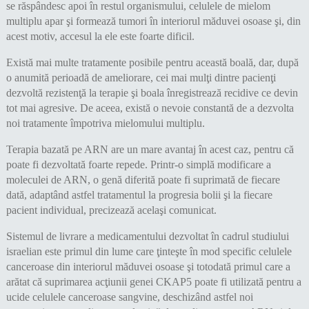
se răspândesc apoi în restul organismului, celulele de mielom
multiplu apar şi formează tumori în interiorul măduvei osoase şi, din
acest motiv, accesul la ele este foarte dificil.
Există mai multe tratamente posibile pentru această boală, dar, după
o anumită perioadă de ameliorare, cei mai mulţi dintre pacienţi
dezvoltă rezistenţă la terapie şi boala înregistrează recidive ce devin
tot mai agresive. De aceea, există o nevoie constantă de a dezvolta
noi tratamente împotriva mielomului multiplu.
Terapia bazată pe ARN are un mare avantaj în acest caz, pentru că
poate fi dezvoltată foarte repede. Printr-o simplă modificare a
moleculei de ARN, o genă diferită poate fi suprimată de fiecare
dată, adaptând astfel tratamentul la progresia bolii şi la fiecare
pacient individual, precizează acelaşi comunicat.
Sistemul de livrare a medicamentului dezvoltat în cadrul studiului
israelian este primul din lume care ţinteşte în mod specific celulele
canceroase din interiorul măduvei osoase şi totodată primul care a
arătat că suprimarea acţiunii genei CKAP5 poate fi utilizată pentru a
ucide celulele canceroase sangvine, deschizând astfel noi