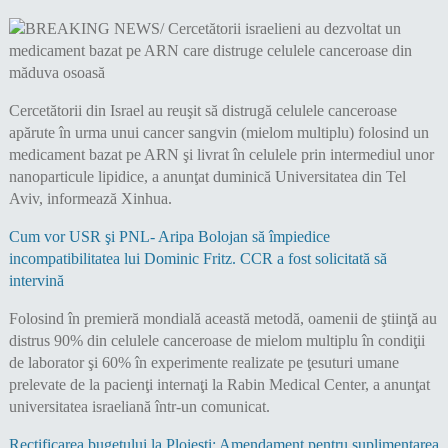
Cercetătorii din Israel au reuşit să distrugă celulele canceroase
apărute în urma unui cancer sangvin (mielom multiplu) folosind un
medicament bazat pe ARN şi livrat în celulele prin intermediul unor
nanoparticule lipidice, a anunţat duminică Universitatea din Tel
Aviv, informează Xinhua.
Cum vor USR şi PNL- Aripa Bolojan să împiedice
incompatibilitatea lui Dominic Fritz. CCR a fost solicitată să
intervină
Folosind în premieră mondială această metodă, oamenii de ştiinţă au
distrus 90% din celulele canceroase de mielom multiplu în condiţii
de laborator şi 60% în experimente realizate pe ţesuturi umane
prelevate de la pacienţi internaţi la Rabin Medical Center, a anunţat
universitatea israeliană într-un comunicat.
Rectificarea bugetului la Ploiești: Amendament pentru suplimentarea