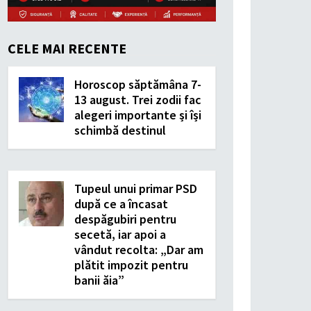
CELE MAI RECENTE
Horoscop săptămâna 7-
13 august. Trei zodii fac
alegeri importante și își
schimbă destinul
Tupeul unui primar PSD
după ce a încasat
despăgubiri pentru
secetă, iar apoi a
vândut recolta: „Dar am
plătit impozit pentru
banii ăia”