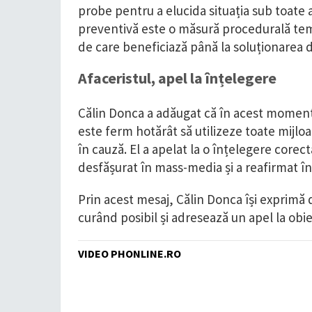
probe pentru a elucida situația sub toate 
preventivă este o măsură procedurală tem
de care beneficiază până la soluționarea de
Afaceristul, apel la înțelegere
Călin Donca a adăugat că în acest moment 
este ferm hotărât să utilizeze toate mijloa
în cauză. El a apelat la o înțelegere corec
desfășurat în mass-media și a reafirmat înc
Prin acest mesaj, Călin Donca își exprimă
curând posibil și adresează un apel la obie
VIDEO PHONLINE.RO