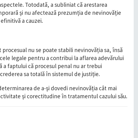
aspectele. Totodată, a subliniat că arestarea
porară și nu afectează prezumția de nevinovăție
finitivă a cauzei.
procesual nu se poate stabili nevinovăția sa, însă
cele legale pentru a contribui la aflarea adevărului
tă a faptului că procesul penal nu ar trebui
rederea sa totală în sistemul de justiție.
 determinarea de a-și dovedi nevinovăția cât mai
ctivitate și corectitudine în tratamentul cazului său.