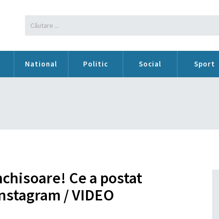
n
National
Politic
Social
Sport
nchisoare! Ce a postat
 Instagram / VIDEO