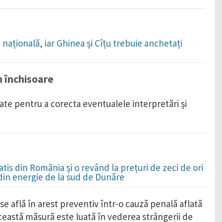
națională, iar Ghinea și Cîțu trebuie anchetați
n închisoare
liate pentru a corecta eventualele interpretări și
is din România și o revând la prețuri de zeci de ori
 din energie de la sud de Dunăre
e află în arest preventiv într-o cauză penală aflată
Această măsură este luată în vederea strângerii de