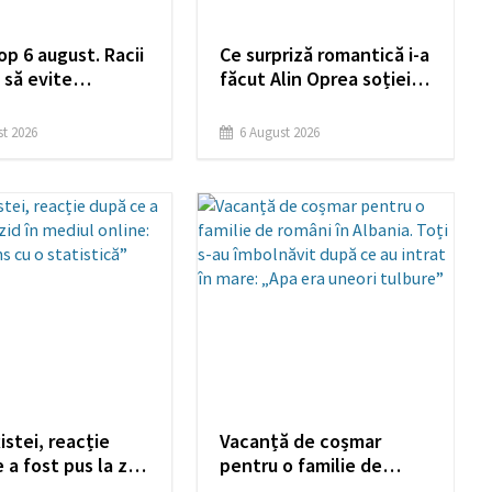
p 6 august. Racii
Ce surpriză romantică i-a
 să evite
făcut Alin Oprea soției
le din trecut,
sale, Medana: „Am plâns
nțe noi pentru
de emoție!” L-a
t 2026
6 August 2026
tori
impresionat până și pe
Titus Andrei
istei, reacție
Vacanță de coșmar
 a fost pus la zid
pentru o familie de
ul online: „Am
români în Albania. Toți s-