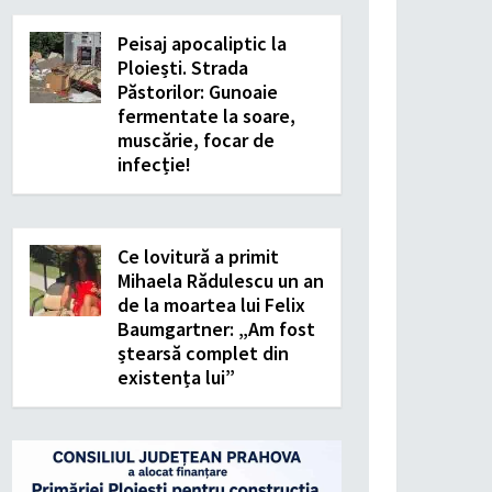
Peisaj apocaliptic la
Ploiești. Strada
Păstorilor: Gunoaie
fermentate la soare,
muscărie, focar de
infecție!
Ce lovitură a primit
Mihaela Rădulescu un an
de la moartea lui Felix
Baumgartner: „Am fost
ștearsă complet din
existența lui”