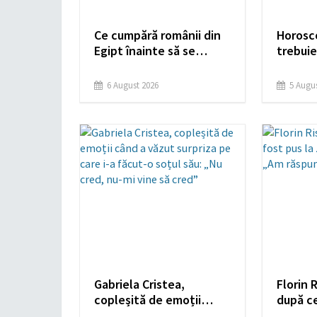
Ce cumpără românii din
Horosco
Egipt înainte să se
trebuie
întoarcă acasă.
greșeli
Produsele considerate
experie
6 August 2026
5 Augus
cele mai bune: „M-aș
Săgetă
muta acolo”
Gabriela Cristea,
Florin R
copleșită de emoții
după ce
când a văzut surpriza pe
în medi