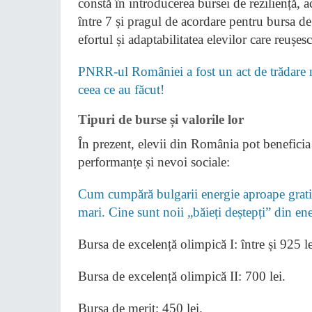
constă în introducerea bursei de reziliență, 
între 7 și pragul de acordare pentru bursa de
efortul și adaptabilitatea elevilor care reușe
PNRR-ul României a fost un act de trădare na
ceea ce au făcut!
Tipuri de burse și valorile lor
În prezent, elevii din România pot beneficia 
performanțe și nevoi sociale:
Cum cumpără bulgarii energie aproape gratis
mari. Cine sunt noii „băieți deștepți” din e
Bursa de excelență olimpică I: între și 925 le
Bursa de excelență olimpică II: 700 lei.
Bursa de merit: 450 lei.