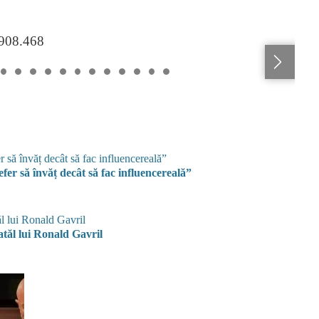
.908.468
fer să învăț decât să fac influencereală”
tăl lui Ronald Gavril