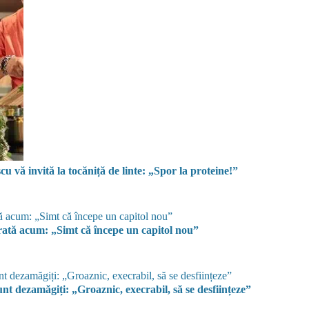
u vă invită la tocăniță de linte: „Spor la proteine!”
rată acum: „Simt că începe un capitol nou”
nt dezamăgiți: „Groaznic, execrabil, să se desființeze”