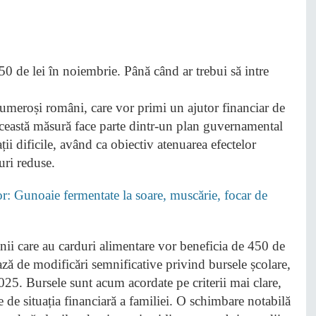
meroși români, care vor primi un ajutor financiar de
ceastă măsură face parte dintr-un plan guvernamental
ții dificile, având ca obiectiv atenuarea efectelor
uri reduse.
lor: Gunoaie fermentate la soare, muscărie, focar de
ii care au carduri alimentare vor beneficia de 450 de
iază de modificări semnificative privind bursele școlare,
025. Bursele sunt acum acordate pe criterii mai clare,
e de situația financiară a familiei. O schimbare notabilă