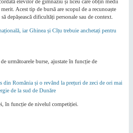
acordată elevilor de gimnaziu și liceu care obțin medii
 merit. Acest tip de bursă are scopul de a recunoaște
sc să depășească dificultăți personale sau de context.
țională, iar Ghinea și Cîțu trebuie anchetați pentru
de următoarele burse, ajustate în funcție de
 din România și o revând la prețuri de zeci de ori mai
nergie de la sud de Dunăre
i, în funcție de nivelul competiției.