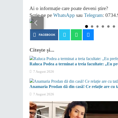
Ai o informație care poate deveni ştire?
Scrie-ne pe
WhatsApp
sau
Telegram
: 0734
FACEBOOK
Citește și...
Raluca Podea a terminat a treia facultate: „Eu pre
7 August 2026
Anamaria Prodan dă din casă! Ce relație are cu ta
7 August 2026